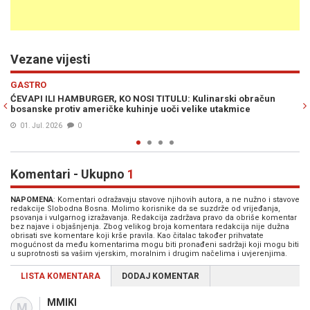
Vezane vijesti
Previous
N
GASTRO
ulinarski obračun
VAŽNO JE DA HRSKA: Na brzinu napravite polag
like utakmice
zaboravite jogurt…
17. Mar. 2026
0
Komentari - Ukupno
1
NAPOMENA
: Komentari odražavaju stavove njihovih autora, a ne nužno i stavove
redakcije Slobodna Bosna. Molimo korisnike da se suzdrže od vrijeđanja,
psovanja i vulgarnog izražavanja. Redakcija zadržava pravo da obriše komentar
bez najave i objašnjenja. Zbog velikog broja komentara redakcija nije dužna
obrisati sve komentare koji krše pravila. Kao čitalac također prihvatate
mogućnost da među komentarima mogu biti pronađeni sadržaji koji mogu biti
u suprotnosti sa vašim vjerskim, moralnim i drugim načelima i uvjerenjima.
LISTA KOMENTARA
DODAJ KOMENTAR
MMIKI
M