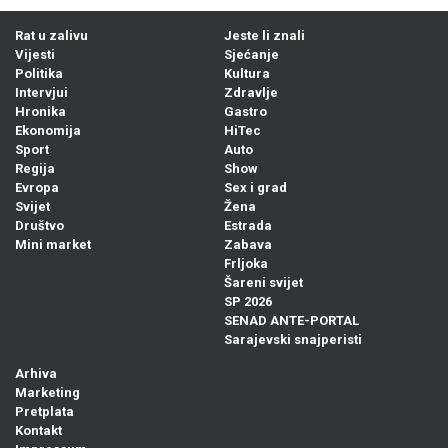
Rat u zalivu
Jeste li znali
Vijesti
Sjećanje
Politika
Kultura
Intervjui
Zdravlje
Hronika
Gastro
Ekonomija
HiTec
Sport
Auto
Regija
Show
Evropa
Sex i grad
Svijet
Žena
Društvo
Estrada
Mini market
Zabava
Frljoka
Šareni svijet
SP 2026
SENAD ANTE-PORTAL
Sarajevski snajperisti
Arhiva
Marketing
Pretplata
Kontakt