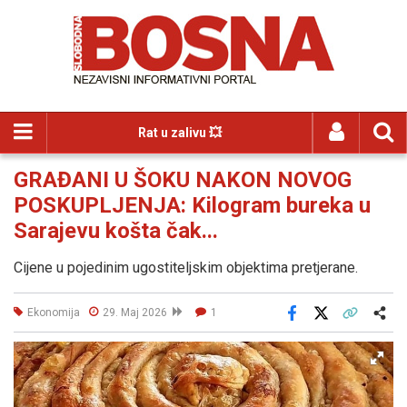
Rat u zalivu 💥
GRAĐANI U ŠOKU NAKON NOVOG
POSKUPLJENJA: Kilogram bureka u
Sarajevu košta čak...
Cijene u pojedinim ugostiteljskim objektima pretjerane.
Ekonomija
29. Maj 2026
1
Facebook
X
Kopiraj link
Više