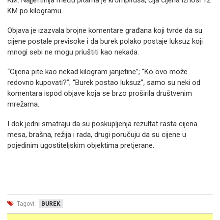
KM. Najjeftinija među pitama je krompiruša, čija cijena iznosi 12
KM po kilogramu.
Objava je izazvala brojne komentare građana koji tvrde da su
cijene postale previsoke i da burek polako postaje luksuz koji
mnogi sebi ne mogu priuštiti kao nekada.
“Cijena pite kao nekad kilogram janjetine”; “Ko ovo može
redovno kupovati?”; “Burek postao luksuz”, samo su neki od
komentara ispod objave koja se brzo proširila društvenim
mrežama.
I dok jedni smatraju da su poskupljenja rezultat rasta cijena
mesa, brašna, režija i rada, drugi poručuju da su cijene u
pojedinim ugostiteljskim objektima pretjerane.
Tagovi:
BUREK