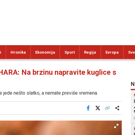
i
Hronika
Ekonomija
Sport
Regija
Evropa
Sve
A: Na brzinu napravite kuglice s
N
e jede nešto slatko, a nemate previše vremena.
Facebook
X
Kopiraj link
Više