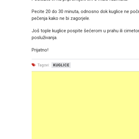
Pecite 20 do 30 minuta, odnosno dok kuglice ne počnu l
pečenja kako ne bi zagorjele.
Još tople kuglice pospite šećerom u prahu ili cimetom
posluživanja.
Prijatno!
Tagovi:
KUGLICE