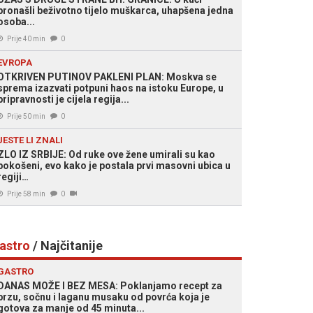
pronašli beživotno tijelo muškarca, uhapšena jedna
osoba...
Prije 40 min
0
EVROPA
OTKRIVEN PUTINOV PAKLENI PLAN: Moskva se
sprema izazvati potpuni haos na istoku Europe, u
pripravnosti je cijela regija...
Prije 50 min
0
JESTE LI ZNALI
ZLO IZ SRBIJE: Od ruke ove žene umirali su kao
pokošeni, evo kako je postala prvi masovni ubica u
regiji…
Prije 58 min
0
astro
/ Najčitanije
GASTRO
DANAS MOŽE I BEZ MESA: Poklanjamo recept za
brzu, sočnu i laganu musaku od povrća koja je
gotova za manje od 45 minuta...