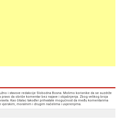
 nužno i stavove redakcije Slobodna Bosna. Molimo korisnike da se suzdrže
va pravo da obriše komentar bez najave i objašnjenja. Zbog velikog broja
 pravila. Kao čitalac također prihvatate mogućnost da među komentarima
im vjerskim, moralnim i drugim načelima i uvjerenjima.