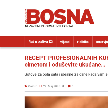
Rat u zalivu 💥
Vijesti
Politika
Intervju
RECEPT PROFESIONALNIH KUHAR
cimetom i oduševite ukućane...
Gotove za pola sata i idealne za dane kada vam s
Gastro
29. Maj 2026
0