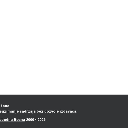
ržana.
euzimanje sadržaja bez dozvole izdavača.
obodna Bosna
2000 - 2026.