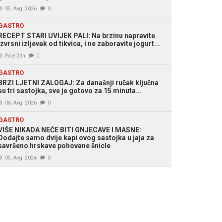
05. Avg. 2026
0
GASTRO
RECEPT STARI UVIJEK PALI: Na brzinu napravite
izvrsni izljevak od tikvica, i ne zaboravite jogurt...
Prije 23h
0
GASTRO
BRZI LJETNI ZALOGAJ: Za današnji ručak ključna
su tri sastojka, sve je gotovo za 15 minuta...
06. Avg. 2026
0
GASTRO
VIŠE NIKADA NEĆE BITI GNJECAVE I MASNE:
Dodajte samo dvije kapi ovog sastojka u jaja za
savršeno hrskave pohovane šnicle
05. Avg. 2026
0