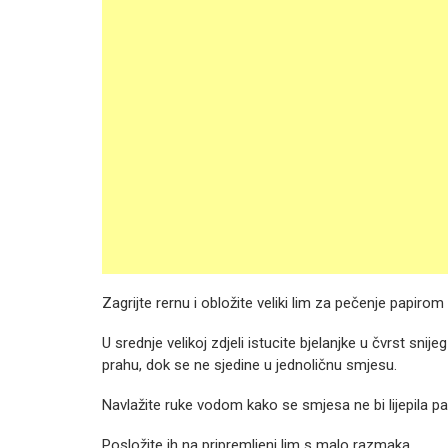
Zagrijte rernu i obložite veliki lim za pečenje papirom
U srednje velikoj zdjeli istucite bjelanjke u čvrst sni
prahu, dok se ne sjedine u jednoličnu smjesu.
Navlažite ruke vodom kako se smjesa ne bi lijepila pa 
Posložite ih na pripremljeni lim s malo razmaka.