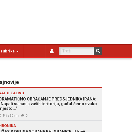
 rubrike
ajnovije
RAT U ZALIVU
DRAMATIČNO OBRAĆANJE PREDSJEDNIKA IRANA:
„Napali su nas s vaših teritorija, gađat ćemo svako
mjesto...“
Prije 30 min
0
HRONIKA
UŽAS S DRUGE STRANE BH. GRANICE: U kući