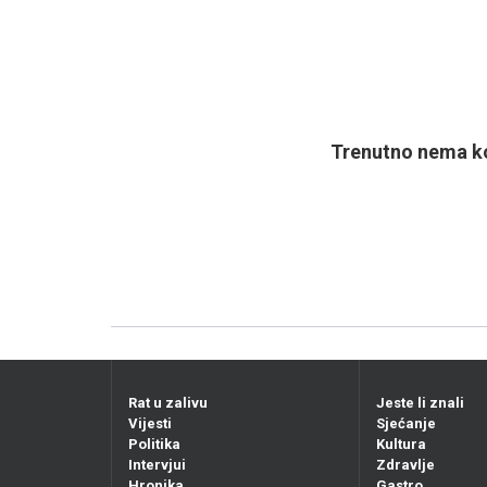
Trenutno nema ko
Rat u zalivu
Jeste li znali
Vijesti
Sjećanje
Politika
Kultura
Intervjui
Zdravlje
Hronika
Gastro