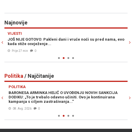
Najnovije
Previous
N
VIJESTI
R
JOŠ NIJE GOTOVO: Pakleni dani i vruće noći su pred nama, evo
VU
kada stiže osvježenje...
su
Prije 27 min
0
Politika
/ Najčitanije
Previous
N
POLITIKA
PO
BARONESA ARMINKA HELIĆ O UVOĐENJU NOVIH SANKCIJA
BO
DODIKU: „To je trebalo odavno učiniti. Ovo je kontinuirana
Pa
kampanja s ciljem zastrašivanja..."
ka
08. Avg. 2026
0