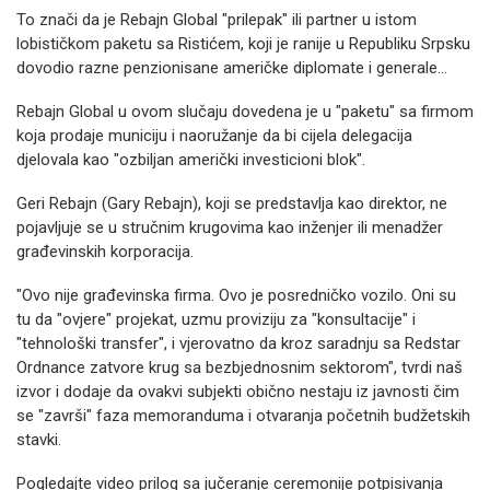
To znači da je Rebajn Global "prilepak" ili partner u istom
lobističkom paketu sa Ristićem, koji je ranije u Republiku Srpsku
dovodio razne penzionisane američke diplomate i generale...
Rebajn Global u ovom slučaju dovedena je u "paketu" sa firmom
koja prodaje municiju i naoružanje da bi cijela delegacija
djelovala kao "ozbiljan američki investicioni blok".
Geri Rebajn (Gary Rebajn), koji se predstavlja kao direktor, ne
pojavljuje se u stručnim krugovima kao inženjer ili menadžer
građevinskih korporacija.
"Ovo nije građevinska firma. Ovo je posredničko vozilo. Oni su
tu da "ovjere" projekat, uzmu proviziju za "konsultacije" i
"tehnološki transfer", i vjerovatno da kroz saradnju sa Redstar
Ordnance zatvore krug sa bezbjednosnim sektorom", tvrdi naš
izvor i dodaje da ovakvi subjekti obično nestaju iz javnosti čim
se "završi" faza memoranduma i otvaranja početnih budžetskih
stavki.
Pogledajte video prilog sa jučeranje ceremonije potpisivanja