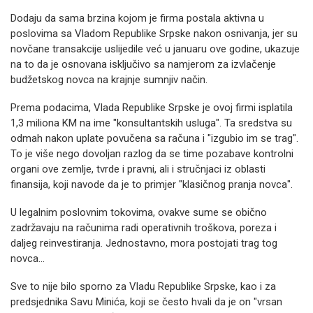
Dodaju da sama brzina kojom je firma postala aktivna u
poslovima sa Vladom Republike Srpske nakon osnivanja, jer su
novčane transakcije uslijedile već u januaru ove godine, ukazuje
na to da je osnovana isključivo sa namjerom za izvlačenje
budžetskog novca na krajnje sumnjiv način.
Prema podacima, Vlada Republike Srpske je ovoj firmi isplatila
1,3 miliona KM na ime "konsultantskih usluga". Ta sredstva su
odmah nakon uplate povučena sa računa i "izgubio im se trag".
To je više nego dovoljan razlog da se time pozabave kontrolni
organi ove zemlje, tvrde i pravni, ali i stručnjaci iz oblasti
finansija, koji navode da je to primjer "klasičnog pranja novca".
U legalnim poslovnim tokovima, ovakve sume se obično
zadržavaju na računima radi operativnih troškova, poreza i
daljeg reinvestiranja. Jednostavno, mora postojati trag tog
novca...
Sve to nije bilo sporno za Vladu Republike Srpske, kao i za
predsjednika Savu Minića, koji se često hvali da je on "vrsan