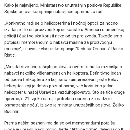
Kako je najavljeno, Ministarstvo unutrašnjih poslova Republike
Srpske od ove kompanije nabavljaće opremu za rad.
„Konkretno radi se o helikopterima i noćnoj optici, za noćno
izviđanje. To su proizvodi koji se koriste u Americi i u američkoj
policiji i čak i vojska koristi neke od tih proizvoda. Takođe smo
potpisali memorandum o nabavci mašina za proizvodnju
municije“, izjavio je vlasnik kompanije "Redstar Ordnans" Ranko
Ristić.
„Ministarstvo unutrašnjih poslova u ovom trenutku razmišlja o
nabavci nekoliko višenamjenskih helikoptera. Definitivno jedan
od tipova helikoptera za koji smo zainteresovani jeste Belov
helikopter, koji je dobro poznat nama, već koristimo jedan
helikopter u našoj Upravi za vazduhoplovstvo. Što se tiče druge
opreme, u 21. vijeku nam je potrebna oprema za nadzor i
osmatranje noću“, izjavio je minstar unutrašnjih poslova, Željko
Budimir.
Prema našim saznanjima da se ovi memorandumi potpišu
uloga je upravo, kako mnogi tvrde, "fiktivne firme" "Medisson K.