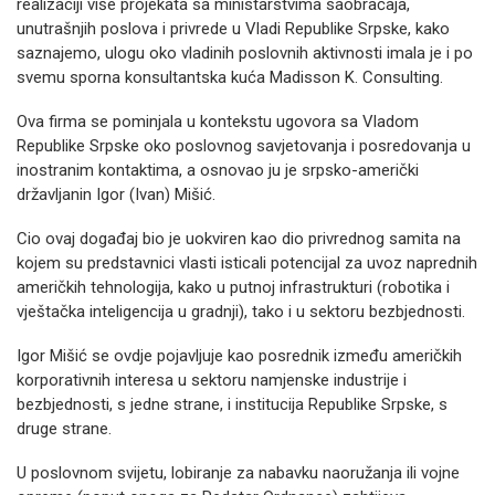
realizaciji više projekata sa ministarstvima saobraćaja,
unutrašnjih poslova i privrede u Vladi Republike Srpske, kako
saznajemo, ulogu oko vladinih poslovnih aktivnosti imala je i po
svemu sporna konsultantska kuća Madisson K. Consulting.
Ova firma se pominjala u kontekstu ugovora sa Vladom
Republike Srpske oko poslovnog savjetovanja i posredovanja u
inostranim kontaktima, a osnovao ju je srpsko-američki
državljanin Igor (Ivan) Mišić.
Cio ovaj događaj bio je uokviren kao dio privrednog samita na
kojem su predstavnici vlasti isticali potencijal za uvoz naprednih
američkih tehnologija, kako u putnoj infrastrukturi (robotika i
vještačka inteligencija u gradnji), tako i u sektoru bezbjednosti.
Igor Mišić se ovdje pojavljuje kao posrednik između američkih
korporativnih interesa u sektoru namjenske industrije i
bezbjednosti, s jedne strane, i institucija Republike Srpske, s
druge strane.
U poslovnom svijetu, lobiranje za nabavku naoružanja ili vojne