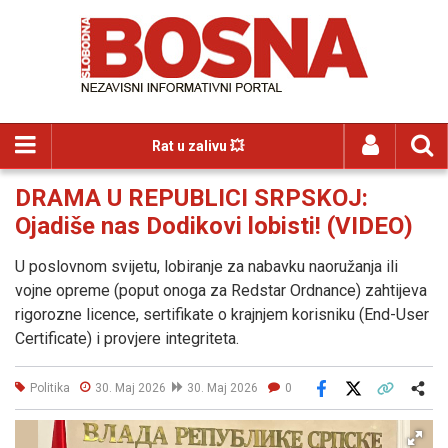
Rat u zalivu 💥
DRAMA U REPUBLICI SRPSKOJ:
Ojadiše nas Dodikovi lobisti! (VIDEO)
U poslovnom svijetu, lobiranje za nabavku naoružanja ili
vojne opreme (poput onoga za Redstar Ordnance) zahtijeva
rigorozne licence, sertifikate o krajnjem korisniku (End-User
Certificate) i provjere integriteta.
Politika
30. Maj 2026
30. Maj 2026
0
Facebook
X
Kopiraj link
Više