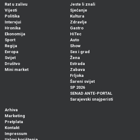
Rat u zalivu
Jeste li znali
Vijesti
Sjećanje
Politika
Kultura
Intervjui
Zdravlje
Hronika
Gastro
Ekonomija
HiTec
Sport
Auto
Regija
Show
Evropa
Sex i grad
Svijet
Žena
Društvo
Estrada
Mini market
Zabava
Frljoka
Šareni svijet
SP 2026
SENAD ANTE-PORTAL
Sarajevski snajperisti
Arhiva
Marketing
Pretplata
Kontakt
Impressum
Uslovi korištenja