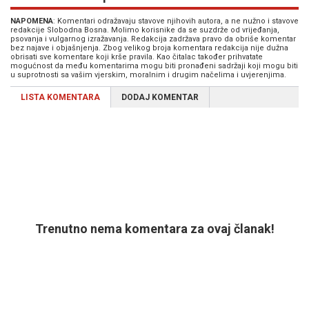
NAPOMENA
: Komentari odražavaju stavove njihovih autora, a ne nužno i stavove
redakcije Slobodna Bosna. Molimo korisnike da se suzdrže od vrijeđanja,
psovanja i vulgarnog izražavanja. Redakcija zadržava pravo da obriše komentar
bez najave i objašnjenja. Zbog velikog broja komentara redakcija nije dužna
obrisati sve komentare koji krše pravila. Kao čitalac također prihvatate
mogućnost da među komentarima mogu biti pronađeni sadržaji koji mogu biti
u suprotnosti sa vašim vjerskim, moralnim i drugim načelima i uvjerenjima.
LISTA KOMENTARA
DODAJ KOMENTAR
Trenutno nema komentara za ovaj članak!