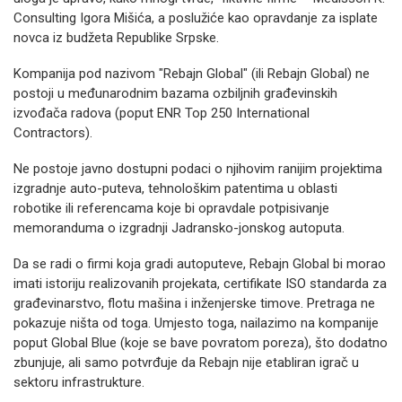
Consulting Igora Mišića, a poslužiće kao opravdanje za isplate
novca iz budžeta Republike Srpske.
Kompanija pod nazivom "Rebajn Global" (ili Rebajn Global) ne
postoji u međunarodnim bazama ozbiljnih građevinskih
izvođača radova (poput ENR Top 250 International
Contractors).
Ne postoje javno dostupni podaci o njihovim ranijim projektima
izgradnje auto-puteva, tehnološkim patentima u oblasti
robotike ili referencama koje bi opravdale potpisivanje
memoranduma o izgradnji Jadransko-jonskog autoputa.
Da se radi o firmi koja gradi autoputeve, Rebajn Global bi morao
imati istoriju realizovanih projekata, certifikate ISO standarda za
građevinarstvo, flotu mašina i inženjerske timove. Pretraga ne
pokazuje ništa od toga. Umjesto toga, nailazimo na kompanije
poput Global Blue (koje se bave povratom poreza), što dodatno
zbunjuje, ali samo potvrđuje da Rebajn nije etabliran igrač u
sektoru infrastrukture.