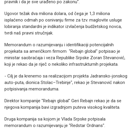
pravnik i da je sve urađeno po zakonu".
Ugovor težak dva miliona dolara, od čega je 1,3 miliona
isplaćeno odmah po osnivanju firme za tzv. maglovite usluge
lobiranja standardni je indikator izvlačenja budžetskog novca,
tvrdi naš pravni stručnjak.
Memorandum o razumijevanju i identifikaciji potencijalnih
projekata sa američkom firmom "Rebajn global" potpisao je
ministar saobraćaja i veza Republike Srpske Zoran Stevanović,
koji je rekao da je riječ o nekoliko infrastrukturnih projekata.
- Cilj je da krenemo sa realizacijom projekta Jadransko-jonskog
auto-puta, dionica Stolac–Trebinje", rekao je Stevanović nakon
potpisivanja memoranduma.
Direktor kompanije "Rebajn global" Geri Rebajn rekao je da se
njegova kompanija bavi izgradnjom puteva visokog kvaliteta.
Druga kompanija sa kojom je Vlada Srpske potpisala
memorandum o razumijevanju je "Redstar Ordnans".