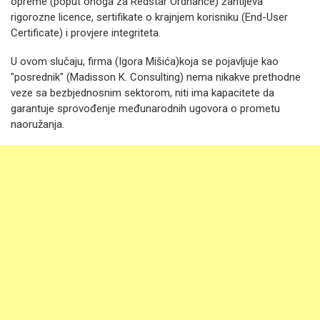
opreme (poput onoga za Redstar Ordnance) zahtijeva
rigorozne licence, sertifikate o krajnjem korisniku (End-User
Certificate) i provjere integriteta.
U ovom slučaju, firma (Igora Mišića)koja se pojavljuje kao
"posrednik" (Madisson K. Consulting) nema nikakve prethodne
veze sa bezbjednosnim sektorom, niti ima kapacitete da
garantuje sprovođenje međunarodnih ugovora o prometu
naoružanja.