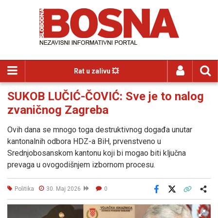
Rat u zalivu 💥
SUKOB LUČIĆ-ČOVIĆ: Sve je to nalog
zvaničnog Zagreba
Ovih dana se mnogo toga destruktivnog događa unutar
kantonalnih odbora HDZ-a BiH, prvenstveno u
Srednjobosanskom kantonu koji bi mogao biti ključna
prevaga u ovogodišnjem izbornom procesu.
Politika
30. Maj 2026
0
Facebook
X
Kopiraj link
Više