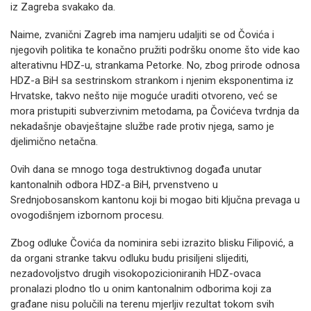
iz Zagreba svakako da.
Naime, zvanični Zagreb ima namjeru udaljiti se od Čovića i
njegovih politika te konačno pružiti podršku onome što vide kao
alterativnu HDZ-u, strankama Petorke. No, zbog prirode odnosa
HDZ-a BiH sa sestrinskom strankom i njenim eksponentima iz
Hrvatske, takvo nešto nije moguće uraditi otvoreno, već se
mora pristupiti subverzivnim metodama, pa Čovićeva tvrdnja da
nekadašnje obavještajne službe rade protiv njega, samo je
djelimično netačna.
Ovih dana se mnogo toga destruktivnog događa unutar
kantonalnih odbora HDZ-a BiH, prvenstveno u
Srednjobosanskom kantonu koji bi mogao biti ključna prevaga u
ovogodišnjem izbornom procesu.
Zbog odluke Čovića da nominira sebi izrazito blisku Filipović, a
da organi stranke takvu odluku budu prisiljeni slijediti,
nezadovoljstvo drugih visokopozicioniranih HDZ-ovaca
pronalazi plodno tlo u onim kantonalnim odborima koji za
građane nisu polučili na terenu mjerljiv rezultat tokom svih