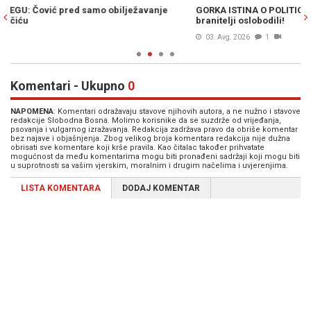
GORKA ISTINA O POLITICI HDZ-a: Čović prodaje ono što su
K
branitelji oslobodili!
je
03. Avg. 2026
1
Komentari - Ukupno
0
NAPOMENA
: Komentari odražavaju stavove njihovih autora, a ne nužno i stavove
redakcije Slobodna Bosna. Molimo korisnike da se suzdrže od vrijeđanja,
psovanja i vulgarnog izražavanja. Redakcija zadržava pravo da obriše komentar
bez najave i objašnjenja. Zbog velikog broja komentara redakcija nije dužna
obrisati sve komentare koji krše pravila. Kao čitalac također prihvatate
mogućnost da među komentarima mogu biti pronađeni sadržaji koji mogu biti
u suprotnosti sa vašim vjerskim, moralnim i drugim načelima i uvjerenjima.
LISTA KOMENTARA
DODAJ KOMENTAR