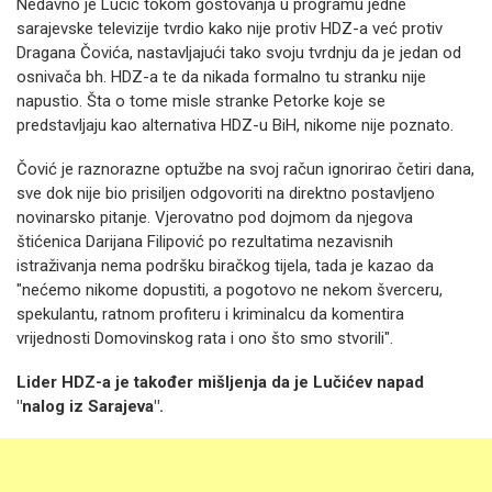
Nedavno je Lučić tokom gostovanja u programu jedne
sarajevske televizije tvrdio kako nije protiv HDZ-a već protiv
Dragana Čovića, nastavljajući tako svoju tvrdnju da je jedan od
osnivača bh. HDZ-a te da nikada formalno tu stranku nije
napustio. Šta o tome misle stranke Petorke koje se
predstavljaju kao alternativa HDZ-u BiH, nikome nije poznato.
Čović je raznorazne optužbe na svoj račun ignorirao četiri dana,
sve dok nije bio prisiljen odgovoriti na direktno postavljeno
novinarsko pitanje. Vjerovatno pod dojmom da njegova
štićenica Darijana Filipović po rezultatima nezavisnih
istraživanja nema podršku biračkog tijela, tada je kazao da
"nećemo nikome dopustiti, a pogotovo ne nekom šverceru,
spekulantu, ratnom profiteru i kriminalcu da komentira
vrijednosti Domovinskog rata i ono što smo stvorili".
Lider HDZ-a je također mišljenja da je Lučićev napad
"nalog iz Sarajeva".