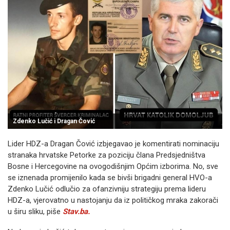
Zdenko Lučić i Dragan Čović
Lider HDZ-a Dragan Čović izbjegavao je komentirati nominaciju
stranaka hrvatske Petorke za poziciju člana Predsjedništva
Bosne i Hercegovine na ovogodišnjim Općim izborima. No, sve
se iznenada promijenilo kada se bivši brigadni general HVO-a
Zdenko Lučić odlučio za ofanzivniju strategiju prema lideru
HDZ-a, vjerovatno u nastojanju da iz političkog mraka zakorači
u širu sliku, piše
Stav.ba.