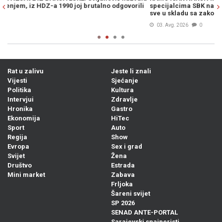
i
specijalcima SBK na profesionalno urađenom poslu, uradili su
Vu
sve u skladu sa zakonom"
03. Avg. 2026
0
Rat u zalivu
Jeste li znali
Vijesti
Sjećanje
Politika
Kultura
Intervjui
Zdravlje
Hronika
Gastro
Ekonomija
HiTec
Sport
Auto
Regija
Show
Evropa
Sex i grad
Svijet
Žena
Društvo
Estrada
Mini market
Zabava
Frljoka
Šareni svijet
SP 2026
SENAD ANTE-PORTAL
Sarajevski snajperisti