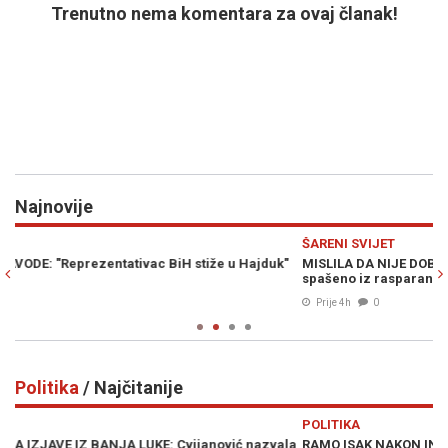
Trenutno nema komentara za ovaj članak!
Najnovije
Previous
N
ŠARENI SVIJET
S
"
MISLILA DA NIJE DOBILA NIŠTA, PA BACILA JACKPOT: Milion eura
S
spašeno iz rasparane vreće
Za
Prije 4h
0
Politika
/ Najčitanije
Previous
N
POLITIKA
P
la
RAMO ISAK NAKON INCIDENTA U BUGOJNU: "Čestitam
„O