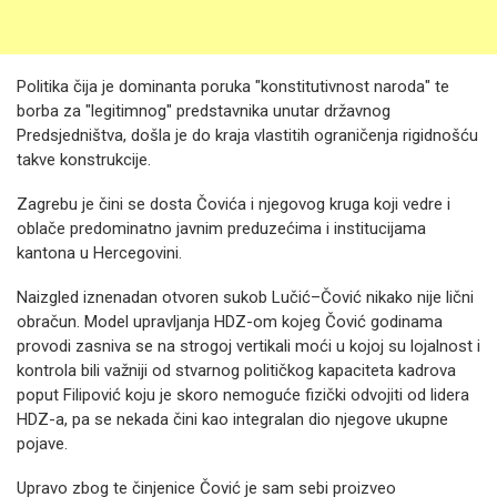
Politika čija je dominanta poruka "konstitutivnost naroda" te
borba za "legitimnog" predstavnika unutar državnog
Predsjedništva, došla je do kraja vlastitih ograničenja rigidnošću
takve konstrukcije.
Zagrebu je čini se dosta Čovića i njegovog kruga koji vedre i
oblače predominatno javnim preduzećima i institucijama
kantona u Hercegovini.
Naizgled iznenadan otvoren sukob Lučić–Čović nikako nije lični
obračun. Model upravljanja HDZ-om kojeg Čović godinama
provodi zasniva se na strogoj vertikali moći u kojoj su lojalnost i
kontrola bili važniji od stvarnog političkog kapaciteta kadrova
poput Filipović koju je skoro nemoguće fizički odvojiti od lidera
HDZ-a, pa se nekada čini kao integralan dio njegove ukupne
pojave.
Upravo zbog te činjenice Čović je sam sebi proizveo