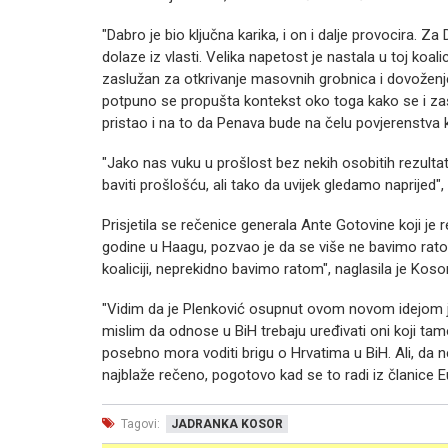
"Dabro je bio ključna karika, i on i dalje provocira. 
dolaze iz vlasti. Velika napetost je nastala u toj koal
zaslužan za otkrivanje masovnih grobnica i dovoženje 
potpuno se propušta kontekst oko toga kako se i zašto 
pristao i na to da Penava bude na čelu povjerenstva
"Jako nas vuku u prošlost bez nekih osobitih rezultat
baviti prošlošću, ali tako da uvijek gledamo naprijed", 
Prisjetila se rečenice generala Ante Gotovine koji je
godine u Haagu, pozvao je da se više ne bavimo rato
koaliciji, neprekidno bavimo ratom", naglasila je Kosor
"Vidim da je Plenković osupnut ovom novom idejom j
mislim da odnose u BiH trebaju uređivati oni koji tam
posebno mora voditi brigu o Hrvatima u BiH. Ali, da net
najblaže rečeno, pogotovo kad se to radi iz članice Eu
Tagovi:
JADRANKA KOSOR