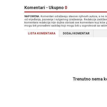
Komentari - Ukupno
0
NAPOMENA
: Komentari odražavaju stavove njihovih autora, a ne
od vrijeđanja, psovanja i vulgarnog izražavanja. Redakcija zadrža
komentara redakcija nije dužna obrisati sve komentare koji krše
mogu biti pronađeni sadržaji koji mogu biti u suprotnosti sa vaš
LISTA KOMENTARA
DODAJ KOMENTAR
Trenutno nema ko