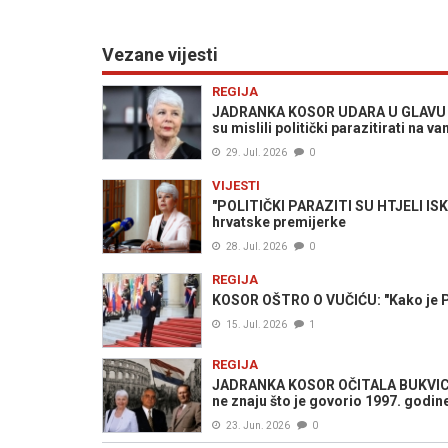
Vezane vijesti
REGIJA
JADRANKA KOSOR UDARA U GLAVU ČOVI
su mislili politički parazitirati na
29. Jul. 2026
0
VIJESTI
"POLITIČKI PARAZITI SU HTJELI ISK
hrvatske premijerke
28. Jul. 2026
0
REGIJA
KOSOR OŠTRO O VUČIĆU: "Kako je Pu
15. Jul. 2026
1
REGIJA
JADRANKA KOSOR OČITALA BUKVICU
ne znaju što je govorio 1997. godin
23. Jun. 2026
0