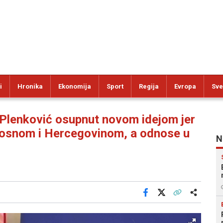
i
Hronika
Ekonomija
Sport
Regija
Evropa
Sve
enković osupnut novom idejom jer
 Bosnom i Hercegovinom, a odnose u
N
Facebook
X
Kopiraj link
Više