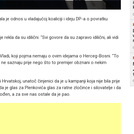
a je odnos u vladajućoj koaliciji i ideju DP-a o povratku
ekla da su idilični. "Svi govore da su zapravo idilični, ali vidi
 Vladi, koji pojma nemaju o ovim idejama o Herceg-Bosni. "To
i ne saznaju prije nego što to premijer obznani o nekim
.
Hrvatskoj, unatoč činjenici da je u kampanji koja nije bila prije
 je glas za Plenkovića glas za ratne zločince i silovatelje i da
ođen, a za sve nas ostale da je pao.