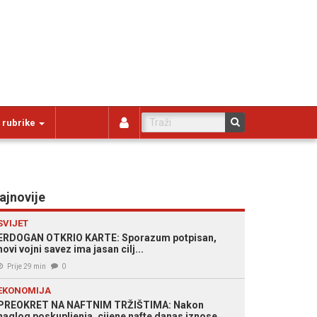
 rubrike
ajnovije
SVIJET
ERDOGAN OTKRIO KARTE: Sporazum potpisan,
novi vojni savez ima jasan cilj...
Prije 29 min
0
EKONOMIJA
PREOKRET NA NAFTNIM TRŽIŠTIMA: Nakon
naglog poskupljenja, cijene nafte danas iznose..