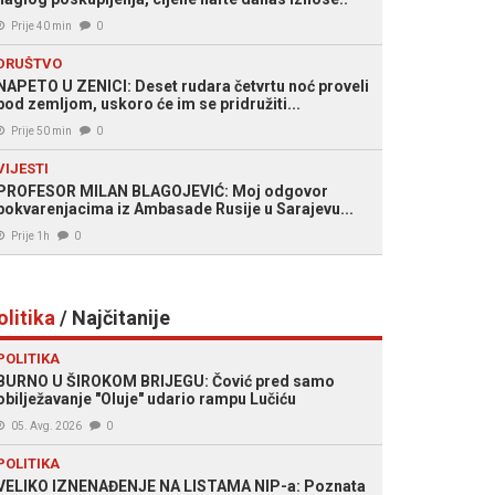
Prije 40 min
0
DRUŠTVO
NAPETO U ZENICI: Deset rudara četvrtu noć proveli
pod zemljom, uskoro će im se pridružiti...
Prije 50 min
0
VIJESTI
PROFESOR MILAN BLAGOJEVIĆ: Moj odgovor
pokvarenjacima iz Ambasade Rusije u Sarajevu...
Prije 1h
0
olitika
/ Najčitanije
POLITIKA
BURNO U ŠIROKOM BRIJEGU: Čović pred samo
obilježavanje "Oluje" udario rampu Lučiću
05. Avg. 2026
0
POLITIKA
VELIKO IZNENAĐENJE NA LISTAMA NIP-a: Poznata