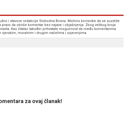
 nužno i stavove redakcije Slobodna Bosna. Molimo korisnike da se suzdrže
va pravo da obriše komentar bez najave i objašnjenja. Zbog velikog broja
 pravila. Kao čitalac također prihvatate mogućnost da među komentarima
im vjerskim, moralnim i drugim načelima i uvjerenjima.
mentara za ovaj članak!