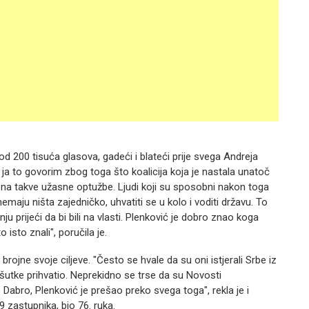
od 200 tisuća glasova, gadeći i blateći prije svega Andreja
, ja to govorim zbog toga što koalicija koja je nastala unatoč
dio na takve užasne optužbe. Ljudi koji su sposobni nakon toga
aju ništa zajedničko, uhvatiti se u kolo i voditi državu. To
ju prijeći da bi bili na vlasti. Plenković je dobro znao koga
 isto znali", poručila je.
e brojne svoje ciljeve. "Često se hvale da su oni istjerali Srbe iz
to šutke prihvatio. Neprekidno se trse da su Novosti
Dabro, Plenković je prešao preko svega toga", rekla je i
9 zastupnika, bio 76. ruka.