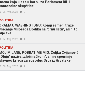
imena koja ulaze u borbu za Parlament BiH i
kantonalne skupštine
05. Avg. 2026
0
POLITIKA
DRAMA U WASHINGTONU: Kongresmeni traže
vraćanje Milorada Dodika na "crnu listu", ali ni to
nije sve...
07. Avg. 2026
1
POLITIKA
MOJ MILANE, POBRATIME MIO: Željka Cvijanović
„Oluju“ naziva „zločinačkom“, ali ne spominje
glavnog krivca za egzodus Srba iz Hrvatske...
06. Avg. 2026
1