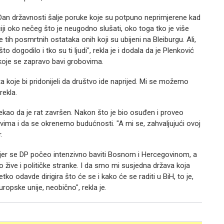
Za Dan državnosti šalje poruke koje su potpuno neprimjerene kad
iciji oko nečeg što je neugodno slušati, oko toga tko je više
tih posmrtnih ostataka onih koji su ubijeni na Bleiburgu. Ali,
dogodilo i tko su ti ljudi", rekla je i dodala da je Plenković
 koje se zapravo bavi grobovima.
a koje bi pridonijeli da društvo ide naprijed. Mi se možemo
rekla.
 rekao da je rat završen. Nakon što je bio osuđen i proveo
vima i da se okrenemo budućnosti. "A mi se, zahvaljujući ovoj
.
er se DP počeo intenzivno baviti Bosnom i Hercegovinom, a
o žive i političke stranke. I da smo mi susjedna država koja
ko odavde dirigira što će se i kako će se raditi u BiH, to je,
ropske unije, neobično", rekla je.