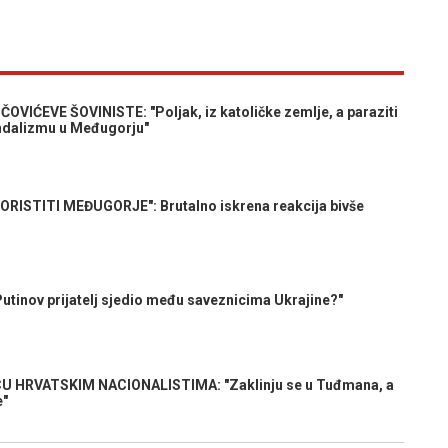
ĆEVE ŠOVINISTE: "Poljak, iz katoličke zemlje, a paraziti
 vandalizmu u Međugorju"
ORISTITI MEĐUGORJE": Brutalno iskrena reakcija bivše
tinov prijatelj sjedio među saveznicima Ukrajine?"
 HRVATSKIM NACIONALISTIMA: "Zaklinju se u Tuđmana, a
e"