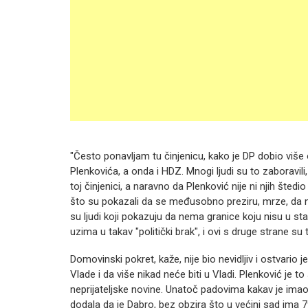
"Često ponavljam tu činjenicu, kako je DP dobio više 
Plenkovića, a onda i HDZ. Mnogi ljudi su to zaboravili
toj činjenici, a naravno da Plenković nije ni njih šte
što su pokazali da se međusobno preziru, mrze, da nem
su ljudi koji pokazuju da nema granice koju nisu u stan
uzima u takav "politički brak", i ovi s druge strane su to
Domovinski pokret, kaže, nije bio nevidljiv i ostvario j
Vlade i da više nikad neće biti u Vladi. Plenković je 
neprijateljske novine. Unatoč padovima kakav je imao 
dodala da je Dabro, bez obzira što u većini sad ima 7