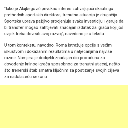
"Iako je Alajbegović privukao interes zahvaljujući skautingu
prethodnih sportskih direktora, trenutna situacija je drugačija.
Sportska uprava pažljivo procjenjuje svaku investiciju i vjeruje da
bi transfer mogao zahtijevati značajan izdatak za igrača koji još
uvijek treba dovršiti svoj razvoj", navedeno je u tekstu.
U tom kontekstu, navodno, Roma istražuje opcije s većim
iskustvom i dokazanim rezultatima u natjecanjima najviše
razine. Namjera je dodijeliti značajan dio proračuna za
dovođenje krilnog igrača sposobnog za trenutni utjecaj, nešto
što trenerski štab smatra ključnim za postizanje svojih ciljeva
za nadolazeću sezonu.