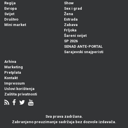
Regija
Show
Evropa
Sex i grad
Svijet
Žena
Društvo
Estrada
Mini market
Zabava
Frljoka
Šareni svijet
SP 2026
SENAD ANTE-PORTAL
Sarajevski snajperisti
Arhiva
Marketing
Pretplata
Kontakt
Impressum
Uslovi korištenja
Zaštita privatnosti
Sva prava zadržana.
Zabranjeno preuzimanje sadržaja bez dozvole izdavača.