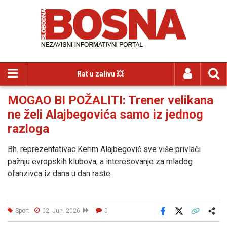
Rat u zalivu 💥
MOGAO BI POŽALITI: Trener velikana
ne želi Alajbegovića samo iz jednog
razloga
Bh. reprezentativac Kerim Alajbegović sve više privlači
pažnju evropskih klubova, a interesovanje za mladog
ofanzivca iz dana u dan raste.
Sport
02. Jun. 2026
0
Facebook
X
Kopiraj link
Više