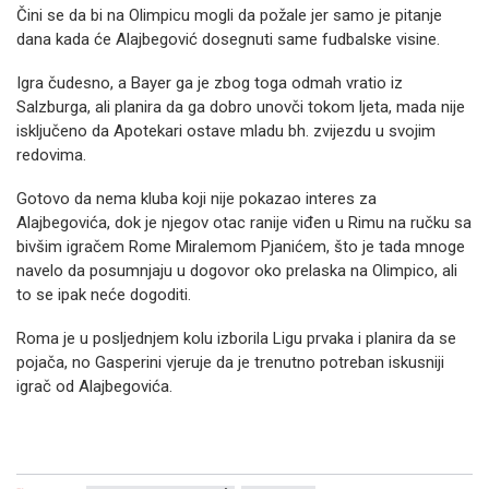
Čini se da bi na Olimpicu mogli da požale jer samo je pitanje
dana kada će Alajbegović dosegnuti same fudbalske visine.
Igra čudesno, a Bayer ga je zbog toga odmah vratio iz
Salzburga, ali planira da ga dobro unovči tokom ljeta, mada nije
isključeno da Apotekari ostave mladu bh. zvijezdu u svojim
redovima.
Gotovo da nema kluba koji nije pokazao interes za
Alajbegovića, dok je njegov otac ranije viđen u Rimu na ručku sa
bivšim igračem Rome Miralemom Pjanićem, što je tada mnoge
navelo da posumnjaju u dogovor oko prelaska na Olimpico, ali
to se ipak neće dogoditi.
Roma je u posljednjem kolu izborila Ligu prvaka i planira da se
pojača, no Gasperini vjeruje da je trenutno potreban iskusniji
igrač od Alajbegovića.