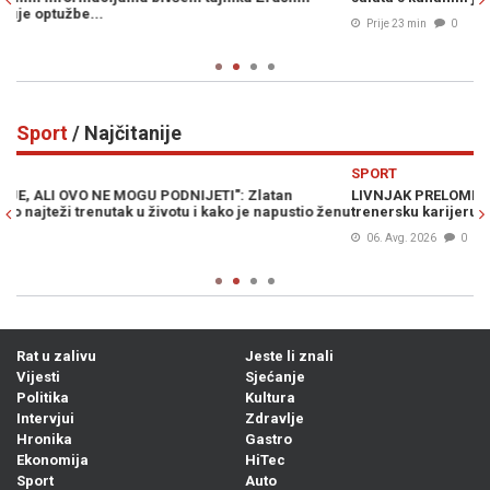
Prije 23 min
0
Sport
/ Najčitanije
Previous
N
SPORT
LIVNJAK PRELOMIO: Otkriveno gdje Zlato Dalić nastavlja
 ženu
trenersku karijeru...
06. Avg. 2026
0
Rat u zalivu
Jeste li znali
Vijesti
Sjećanje
Politika
Kultura
Intervjui
Zdravlje
Hronika
Gastro
Ekonomija
HiTec
Sport
Auto