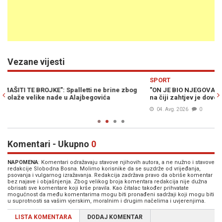
Vezane vijesti
Previous
N
SPORT
g
"ON JE BIO NJEGOVA POSEBNA ŽELJA": Trener Juventusa otkrio
na čiji zahtjev je doveden Alajbegović
04. Avg. 2026
0
Komentari - Ukupno
0
NAPOMENA
: Komentari odražavaju stavove njihovih autora, a ne nužno i stavove
redakcije Slobodna Bosna. Molimo korisnike da se suzdrže od vrijeđanja,
psovanja i vulgarnog izražavanja. Redakcija zadržava pravo da obriše komentar
bez najave i objašnjenja. Zbog velikog broja komentara redakcija nije dužna
obrisati sve komentare koji krše pravila. Kao čitalac također prihvatate
mogućnost da među komentarima mogu biti pronađeni sadržaji koji mogu biti
u suprotnosti sa vašim vjerskim, moralnim i drugim načelima i uvjerenjima.
LISTA KOMENTARA
DODAJ KOMENTAR