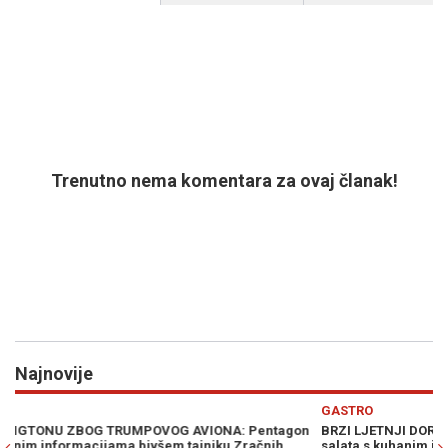
Trenutno nema komentara za ovaj članak!
Najnovije
Previous
N
GASTRO
gon
BRZI LJETNJI DORUČAK: Za tren oka napravite hladnu ljetnu
salata s kuhanim jajima...