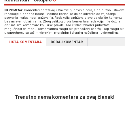
NAPOMENA
: Komentari odražavaju stavove njihovih autora, a ne nužno i stavove
redakcije Slobodna Bosna. Molimo korisnike da se suzdrže od vrijeđanja,
psovanja i vulgarnog izražavanja. Redakcija zadržava pravo da obriše komentar
bez najave i objašnjenja. Zbog velikog broja komentara redakcija nije dužna
obrisati sve komentare koji krše pravila. Kao čitalac također prihvatate
mogućnost da među komentarima mogu biti pronađeni sadržaji koji mogu biti
u suprotnosti sa vašim vjerskim, moralnim i drugim načelima i uvjerenjima.
LISTA KOMENTARA
DODAJ KOMENTAR
Trenutno nema komentara za ovaj članak!