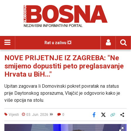
Rat u zalivu 💥
NOVE PRIJETNJE IZ ZAGREBA: "Ne
smijemo dopustiti peto preglasavanje
Hrvata u BiH..."
Upitan zagovara li Domovinski pokret povratak na status
prije Daytonskog sporazuma, Vlajčić je odgovorio kako je
više opcija na stolu.
Vijesti
03. Jun. 2026
0
Facebook
X
Kopiraj link
Više