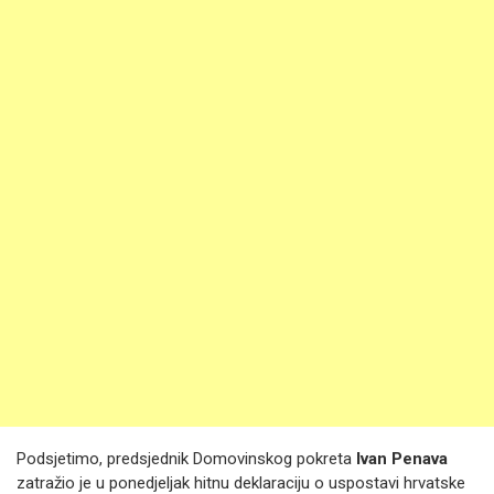
Podsjetimo, predsjednik Domovinskog pokreta
Ivan Penava
zatražio je u ponedjeljak hitnu deklaraciju o uspostavi hrvatske