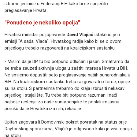
izborne jedinice u Federaciji BiH kako bi se spriječilo
preglasavanje Hrvata.
"Ponuđeno je nekoliko opcija"
Hrvatski ministar poljoprivrede
David Vlajčić
istaknuo je u
emisiji "A sada, Vlada", Hrvatskog radija kako bi se o ovom
prijedlogu trebalo razgovarati na koalicijskom sastanku.
- Mislim da je DP tu bio potpuno odlučan i jasan. Smatramo da
se treba zauzeti aktivnija uloga u zaštiti interesa Hrvata u BiH.
Ne smijemo dopustiti peto preglasavanje naših sunarodnjaka u
BiH. Na koalicijskom sastanku treba razgovarati o tome, opcije
su na stolu. S partnerima trebamo do kraja izbrusiti nekakav
prijedlog i stajalište. Tu treba biti potpuno razuman i naći
najbolje rješenje za naše sunarodnjake te poslali im jasnu
poruku da je Hrvatska iza njih, rekao je.
Upitan zagovara li Domovinski pokret povratak na status prije
Daytonskog sporazuma, Vlajčić je odgovorio kako je više opcija
na stolu.