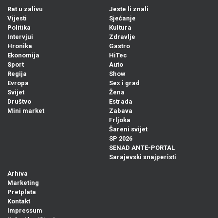
Rat u zalivu
Jeste li znali
Vijesti
Sjećanje
Politika
Kultura
Intervjui
Zdravlje
Hronika
Gastro
Ekonomija
HiTec
Sport
Auto
Regija
Show
Evropa
Sex i grad
Svijet
Žena
Društvo
Estrada
Mini market
Zabava
Frljoka
Šareni svijet
SP 2026
SENAD ANTE-PORTAL
Sarajevski snajperisti
Arhiva
Marketing
Pretplata
Kontakt
Impressum