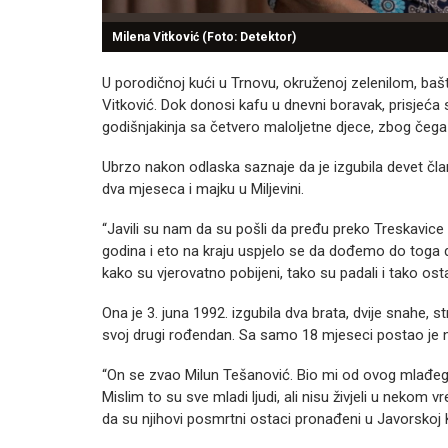
Milena Vitković (Foto: Detektor)
U porodičnoj kući u Trnovu, okruženoj zelenilom, ba
Vitković. Dok donosi kafu u dnevni boravak, prisjeća
godišnjakinja sa četvero maloljetne djece, zbog čega 
Ubrzo nakon odlaska saznaje da je izgubila devet č
dva mjeseca i majku u Miljevini.
“Javili su nam da su pošli da pređu preko Treskavice i
godina i eto na kraju uspjelo se da dođemo do toga da
kako su vjerovatno pobijeni, tako su padali i tako ostal
Ona je 3. juna 1992. izgubila dva brata, dvije snahe, st
svoj drugi rođendan. Sa samo 18 mjeseci postao je n
“On se zvao Milun Tešanović. Bio mi od ovog mlađeg b
Mislim to su sve mladi ljudi, ali nisu živjeli u nekom
da su njihovi posmrtni ostaci pronađeni u Javorskoj 