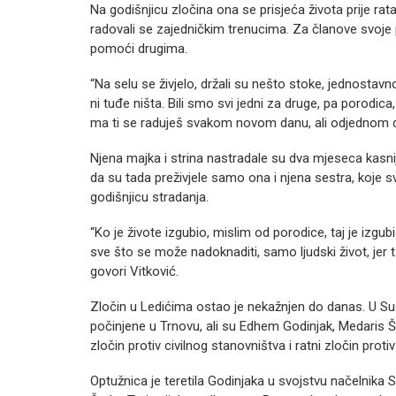
Na godišnjicu zločina ona se prisjeća života prije rat
radovali se zajedničkim trenucima. Za članove svoje po
pomoći drugima.
“Na selu se živjelo, držali su nešto stoke, jednostavno
ni tuđe ništa. Bili smo svi jedni za druge, pa porodica
ma ti se raduješ svakom novom danu, ali odjednom d
Njena majka i strina nastradale su dva mjeseca kasnije
da su tada preživjele samo ona i njena sestra, koje s
godišnjicu stradanja.
“Ko je živote izgubio, mislim od porodice, taj je izgubi
sve što se može nadoknaditi, samo ljudski život, jer taj 
govori Vitković.
Zločin u Ledićima ostao je nekažnjen do danas. U Su
počinjene u Trnovu, ali su Edhem Godinjak, Medaris 
zločin protiv civilnog stanovništva i ratni zločin prot
Optužnica je teretila Godinjaka u svojstvu načelnika