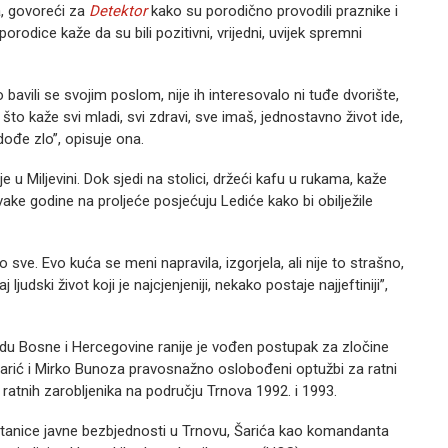
a, govoreći za
Detektor
kako su porodično provodili praznike i
rodice kaže da su bili pozitivni, vrijedni, uvijek spremni
 bavili se svojim poslom, nije ih interesovalo ni tuđe dvorište,
, što kaže svi mladi, svi zdravi, sve imaš, jednostavno život ide,
ođe zlo”, opisuje ona.
 u Miljevini. Dok sjedi na stolici, držeći kafu u rukama, kaže
vake godine na proljeće posjećuju Lediće kako bi obilježile
o sve. Evo kuća se meni napravila, izgorjela, ali nije to strašno,
ljudski život koji je najcjenjeniji, nekako postaje najjeftiniji”,
du Bosne i Hercegovine ranije je vođen postupak za zločine
Šarić i Mirko Bunoza pravosnažno oslobođeni optužbi za ratni
iv ratnih zarobljenika na području Trnova 1992. i 1993.
 Stanice javne bezbjednosti u Trnovu, Šarića kao komandanta