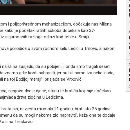
štom i poljoprivrednom mehanizacijom, dočekuje nas Milena
 se kako je početak ratnih sukoba dočekala kao 37-
iz sigurnosnih razloga odlazi kod tetke u Srbiju.
lanova porodice u svom rodnom selu Ledići u Trnovu, a nakon
 naišli na zasjedu, da su pobijeni, i onda smo tragali deset
 znamo gdje kosti sahraniti, jer su bili samo iza neke klade,
i na toj Božijoj meraji”, prisjeća se Vitković.
rica, njegovo dvoje djece, strinu te bratića koji nije dočekao
ajmlađa žrtva zločina u Ledićima.
rata sin, nevjesta mi imala 21 godinu, brat isto 25 godina.
 vremenu da su mogli nekome zlo napraviti”, kaže ona te dodaje
Kosi na Treskavici.