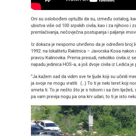
Oni su oslobođeni optužbi da su, između ostalog, k
ubistva više od 100 srpskih civila, kao i za njihovo i
premlaćivanja, nečovječna postupanja i paljenje imov
Iz dokaza je nesporno utvrđeno da je određeni broj l
1992. na lokalitetu Rakitnica – Javorska Kosa nakon 
pravcu Kalinovika. Prema presudi, nekoliko civila iz s
napadu jedinica HOS-a, a još dvoje civila iz Ledića j
“Ja kažem sad da vidim sve te ljude koji su učinili meni 
ja svoje ne mogu vratiti. (…) To ti je neki teret koji n
smeta ti. To je nešto što je s tobom i sa čim liježeš,
pa vam previja nogu pa ona krv udari, to ti je isto n