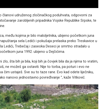
ao članovi udruženog zločinačkog poduhvata, odgovorni za
 zatočavanje zarobljenih pripadnika Vojske Republike Srpske, te
ine.
ica, među kojima je bilo maloljetnika, ubijeno početkom juna
napuštanja sela Ledići i pokušaja prelaska preko Treskavice u
ela Ledići, Trebečaj i zaseoka Deseci je smrtno stradalo u
e početkom juna 1992. ubijeno u Dejčićima.
zlo, šta bih ja bila, koji bih ja čovjek bila da ja njima to vratim,
osiš, ne možeš ga ostaviti. Nije to torba, pa poturi i evo ne
 sa čim ustaješ. Sve su to taze rane. Evo kad odete liječniku,
ekako nanovo jednostavno povređivanje ”, kaže Vitković.