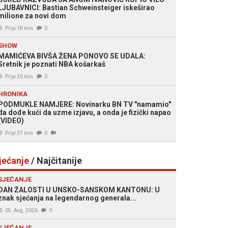
LJUBAVNICI: Bastian Schweinsteiger iskeširao
milione za novi dom
Prije 18 min
0
SHOW
MAMIĆEVA BIVŠA ŽENA PONOVO SE UDALA:
Sretnik je poznati NBA košarkaš
Prije 30 min
0
HRONIKA
PODMUKLE NAMJERE: Novinarku BN TV "namamio"
da dođe kući da uzme izjavu, a onda je fizički napao
(VIDEO)
Prije 37 min
0
jećanje
/ Najčitanije
SJEĆANJE
DAN ŽALOSTI U UNSKO-SANSKOM KANTONU: U
znak sjećanja na legendarnog generala...
05. Avg. 2026
0
SJEĆANJE