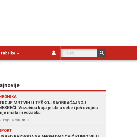
 rubrike
ajnovije
HRONIKA
TROJE MRTVIH U TEŠKOJ SAOBRAĆAJNOJ
NESREĆI: Vozačica koja je ubila sebe i još dvojicu
nije imala ni vozačku
Prije 16 min
0
SPORT
USRED RAZVODA SA ANOM IVANOVIĆ KUPIO VILU