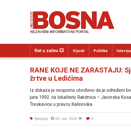
Rat u zalivu 💥
Vijesti
Politika
Intervju
RANE KOJE NE ZARASTAJU: Sjeć
žrtve u Ledićima
Iz dokaza je nesporno utvrđeno da je određeni bro
juna 1992. na lokalitetu Rakitnica – Javorska Kos
Treskavice u pravcu Kalinovika.
Sjećanje
03. Jun. 2026
0