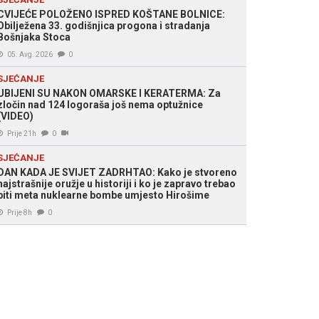
CVIJEĆE POLOŽENO ISPRED KOŠTANE BOLNICE:
Obilježena 33. godišnjica progona i stradanja
Bošnjaka Stoca
05. Avg. 2026
0
SJEĆANJE
UBIJENI SU NAKON OMARSKE I KERATERMA: Za
zločin nad 124 logoraša još nema optužnice
(VIDEO)
Prije 21h
0
SJEĆANJE
DAN KADA JE SVIJET ZADRHTAO: Kako je stvoreno
najstrašnije oružje u historiji i ko je zapravo trebao
biti meta nuklearne bombe umjesto Hirošime
Prije 8h
0