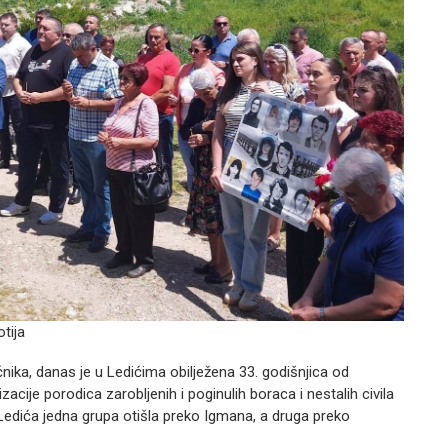
tija
ika, danas je u Ledićima obilježena 33. godišnjica od
acije porodica zarobljenih i poginulih boraca i nestalih civila
 Ledića jedna grupa otišla preko Igmana, a druga preko