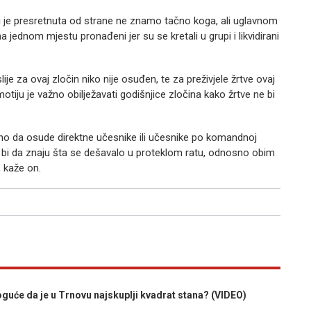
udi je presretnuta od strane ne znamo tačno koga, ali uglavnom
na jednom mjestu pronađeni jer su se kretali u grupi i likvidirani
e za ovaj zločin niko nije osuđen, te za preživjele žrtve ovaj
otiju je važno obilježavati godišnjice zločina kako žrtve ne bi
dno da osude direktne učesnike ili učesnike po komandnoj
o bi da znaju šta se dešavalo u proteklom ratu, odnosno obim
, kaže on.
guće da je u Trnovu najskuplji kvadrat stana? (VIDEO)