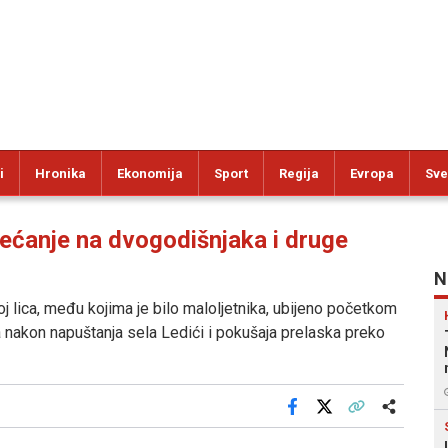
i
Hronika
Ekonomija
Sport
Regija
Evropa
Sve
anje na dvogodišnjaka i druge
N
j lica, među kojima je bilo maloljetnika, ubijeno početkom
a nakon napuštanja sela Ledići i pokušaja prelaska preko
Facebook
X
Kopiraj link
Više