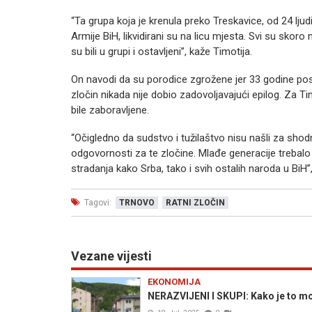
“Ta grupa koja je krenula preko Treskavice, od 24 lj
Armije BiH, likvidirani su na licu mjesta. Svi su skoro 
su bili u grupi i ostavljeni”, kaže Timotija.
On navodi da su porodice zgrožene jer 33 godine poslij
zločin nikada nije dobio zadovoljavajući epilog. Za Tim
bile zaboravljene.
“Očigledno da sudstvo i tužilaštvo nisu našli za sho
odgovornosti za te zločine. Mlađe generacije trebal
stradanja kako Srba, tako i svih ostalih naroda u BiH”
Tagovi:
TRNOVO
RATNI ZLOČIN
Vezane vijesti
EKONOMIJA
NERAZVIJENI I SKUPI: Kako je to mo