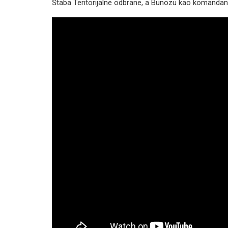
Štaba Teritorijalne odbrane, a Bunozu kao komandan