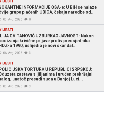
VIJESTI
ŠOKANTNE INFORMACIJE OSA-e: U BiH se nalaze
dvije grupe plaćenih UBICA, čekaju naredbe od...
05. Avg. 2026
0
VIJESTI
ILIJA CVITANOVIĆ UZBURKAO JAVNOST: Nakon
podizanja krivične prijave protiv predsjednika
HDZ-a 1990, uslijedio je novi skandal...
06. Avg. 2026
3
VIJESTI
POLICIJSKA TORTURA U REPUBLICI SRPSKOJ:
Oduzeta zastava s ljiljanima i uručen prekršajni
nalog, unatoč presudi suda u Banjoj Luci...
05. Avg. 2026
3