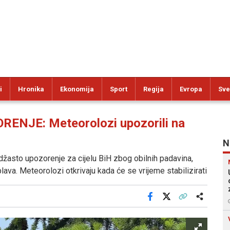
i
Hronika
Ekonomija
Sport
Regija
Evropa
Sve
NJE: Meteorolozi upozorili na
N
džasto upozorenje za cijelu BiH zbog obilnih padavina,
plava. Meteorolozi otkrivaju kada će se vrijeme stabilizirati
Facebook
X
Kopiraj link
Više