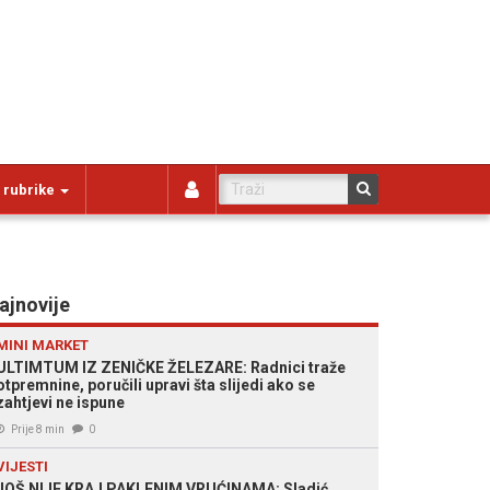
 rubrike
ajnovije
MINI MARKET
ULTIMTUM IZ ZENIČKE ŽELEZARE: Radnici traže
otpremnine, poručili upravi šta slijedi ako se
zahtjevi ne ispune
Prije 8 min
0
VIJESTI
JOŠ NIJE KRAJ PAKLENIM VRUĆINAMA: Sladić