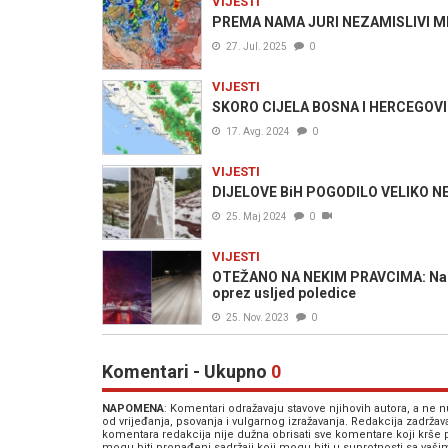
VIJESTI
PREMA NAMA JURI NEZAMISLIVI METE
27. Jul. 2025
0
VIJESTI
SKORO CIJELA BOSNA I HERCEGOVINA
17. Avg. 2024
0
VIJESTI
DIJELOVE BiH POGODILO VELIKO NEV
25. Maj 2024
0
VIJESTI
OTEŽANO NA NEKIM PRAVCIMA: Na pu
oprez usljed poledice
25. Nov. 2023
0
Komentari - Ukupno
0
NAPOMENA
: Komentari odražavaju stavove njihovih autora, a ne
od vrijeđanja, psovanja i vulgarnog izražavanja. Redakcija zadrža
komentara redakcija nije dužna obrisati sve komentare koji krše
mogu biti pronađeni sadržaji koji mogu biti u suprotnosti sa vaš