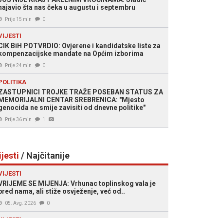
najavio šta nas čeka u augustu i septembru
Prije 15 min
0
VIJESTI
CIK BiH POTVRDIO: Ovjerene i kandidatske liste za
kompenzacijske mandate na Općim izborima
Prije 24 min
0
POLITIKA
ZASTUPNICI TROJKE TRAŽE POSEBAN STATUS ZA
MEMORIJALNI CENTAR SREBRENICA: "Mjesto
genocida ne smije zavisiti od dnevne politike"
Prije 36 min
1
ijesti
/ Najčitanije
VIJESTI
VRIJEME SE MIJENJA: Vrhunac toplinskog vala je
pred nama, ali stiže osvježenje, već od..
05. Avg. 2026
0