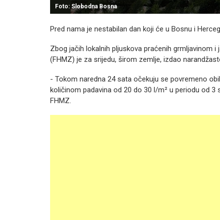
Foto: Slobodna Bosna
Pred nama je nestabilan dan koji će u Bosnu i Hercego
Zbog jačih lokalnih pljuskova praćenih grmljavinom i
(FHMZ) je za srijedu, širom zemlje, izdao narandžas
- Tokom naredna 24 sata očekuju se povremeno obilni
količinom padavina od 20 do 30 l/m² u periodu od 3 
FHMZ.