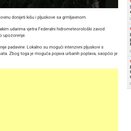
vinu donijeti kišu i pljuskove sa grmljavinom.
 jakim udarima vjetra Federalni hidrometeorološki zavod
to upozorenje.
je padavine. Lokalno su mogući intenzivni pljuskovi s
sata. Zbog toga je moguća pojava urbanih poplava, saopćio je