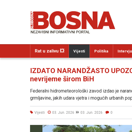
Rat u zalivu 💥
Vijesti
Politika
Intervju
IZDATO NARANDŽASTO UPOZORE
nevrijeme širom BiH
Federalni hidrometeorološki zavod izdao je naran
grmljavine, jakih udara vjetra i mogućih urbanih po
Vijesti
03. Jun. 2026
03. Jun. 2026
0