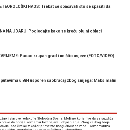
OROLOŠKI HAOS: Trebat će spašavati što se spasiti da
 NA UDARU: Pogledajte kako se kreću olujni oblaci
RIJEME: Padao krupan grad i uništio usjeve (FOTO/VIDEO)
tevima u BiH usporen saobraćaj zbog snijega: Maksimalni
 nužno i stavove redakcije Slobodna Bosna. Molimo korisnike da se suzdrže
va pravo da obriše komentar bez najave i objašnjenja. Zbog velikog broja
 pravila. Kao čitalac također prihvatate mogućnost da među komentarima
im vjerskim, moralnim i drugim načelima i uvjerenjima.