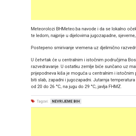
Meteorolozi BHMeteo.ba navode i da se lokalno oček
te ledom, najprije u dijelovima jugozapadne, sjeverne
Postepeno smirivanje vremena uz djelimično razvedra
U četvrtak će u centralnim i istočnim područjima Bo
razvedravanje. U ostatku zemlje biće sunčano uz malu
prijepodneva kiša je moguća u centralnim i istočnim
biti slab, zapadni i jugozapadni. Jutarnja temperatur
od 20 do 26 °C, na jugu do 29 °C, javlja FHMZ.
Tagovi:
NEVRIJEME BIH