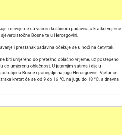
uje i nevrijeme sa većom količinom padavina u kratko vrijeme
, sjeveroistočne Bosne te u Hercegovini.
vanje i prestanak padavina očekuje se u noći na četvrtak.
sne biti umjereno do pretežno oblačno vrijeme, uz postepeno
 do umjerenu oblačnost. U jutarnjim satima i dijelu
 područjima Bosne i ponegdje na jugu Hercegovine. Vjetar će
a zraka kretat će se od 9 do 16 °C, na jugu do 18 °C, a dnevna