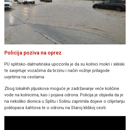
Policija poziva na oprez
PU splitsko-dalmatinska upozorila je da su kolnici mokri i skliski
te savjetuje vozačima da brzinu i način vožnje prilagode
uvjetima na cestama.
Zbog lokalnih pljuskova moguće je zadržavanje veće količine
vode na kolnicima, kao i pojava odrona. Policija je objavila da je
na nekoliko dionica u Splitu i Solinu zaprimila dojave o izlijetanju
poklopaca šahtova te o odronu na Staroj kliškoj cesti.