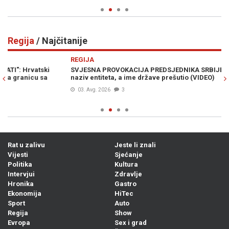
Regija
/ Najčitanije
Previous
N
REGIJA
R
SVJESNA PROVOKACIJA PREDSJEDNIKA SRBIJE: Vučić promašio
HR
naziv entiteta, a ime države prešutio (VIDEO)
za
03. Avg. 2026
3
Rat u zalivu
Jeste li znali
Vijesti
Sjećanje
Politika
Kultura
Intervjui
Zdravlje
Hronika
Gastro
Ekonomija
HiTec
Sport
Auto
Regija
Show
Evropa
Sex i grad