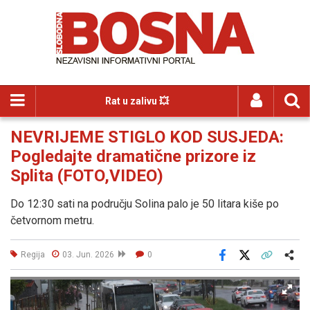
Rat u zalivu 💥
NEVRIJEME STIGLO KOD SUSJEDA:
Pogledajte dramatične prizore iz
Splita (FOTO,VIDEO)
Do 12:30 sati na području Solina palo je 50 litara kiše po
četvornom metru.
Regija
03. Jun. 2026
0
Facebook
X
Kopiraj link
Više