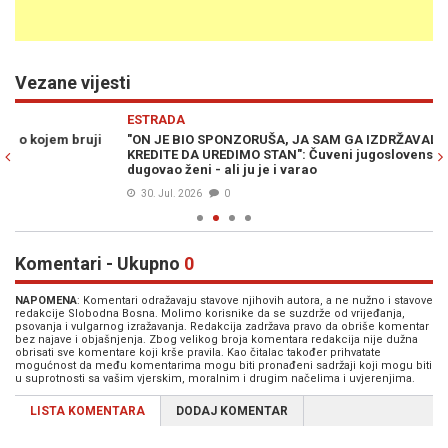
Vezane vijesti
Previous
N
ESTRADA
ŠA
"ON JE BIO SPONZORUŠA, JA SAM GA IZDRŽAVALA. MOJI SU DIGLI
HI
KREDITE DA UREDIMO STAN": Čuveni jugoslovenski pjevač sve je
po
dugovao ženi - ali ju je i varao
30. Jul. 2026
0
Komentari - Ukupno
0
NAPOMENA
: Komentari odražavaju stavove njihovih autora, a ne nužno i stavove
redakcije Slobodna Bosna. Molimo korisnike da se suzdrže od vrijeđanja,
psovanja i vulgarnog izražavanja. Redakcija zadržava pravo da obriše komentar
bez najave i objašnjenja. Zbog velikog broja komentara redakcija nije dužna
obrisati sve komentare koji krše pravila. Kao čitalac također prihvatate
mogućnost da među komentarima mogu biti pronađeni sadržaji koji mogu biti
u suprotnosti sa vašim vjerskim, moralnim i drugim načelima i uvjerenjima.
LISTA KOMENTARA
DODAJ KOMENTAR