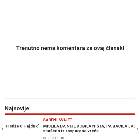
Trenutno nema komentara za ovaj članak!
Najnovije
Previous
N
ŠARENI SVIJET
SV
"
MISLILA DA NIJE DOBILA NIŠTA, PA BACILA JACKPOT: Milion eura
S
spašeno iz rasparane vreće
Za
Prije 4h
0