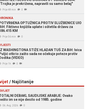
"Trojka je prekrižena, napravili su samo belaj"
Prije 48 min
0
HRONIKA
POTVRĐENA OPTUŽNICA PROTIV SLUŽBENICE UIO
BiH: Fiktivno knjižila uplate i oštetila državu za
186.415 KM
Prije 56 min
0
VIJESTI
IZ WASHINGTONA STIŽE HLADAN TUŠ ZA BiH: Ivica
Puljić otkrio zašto sada ne očekuje poteze protiv
Dodika (VIDEO)
Prije 1h
0
vijet
/ Najčitanije
SVIJET
TOTALNI DEBAKL SAUDIJSKE ARABIJE: Ovako
nešto im se nije desilo od 1985. godine
06. Avg. 2026
0