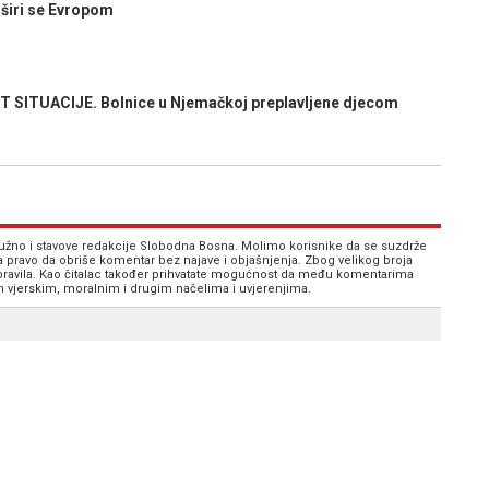
širi se Еvropom
SITUACIJE. Bolnice u Njemačkoj preplavljene djecom
 nužno i stavove redakcije Slobodna Bosna. Molimo korisnike da se suzdrže
va pravo da obriše komentar bez najave i objašnjenja. Zbog velikog broja
 pravila. Kao čitalac također prihvatate mogućnost da među komentarima
im vjerskim, moralnim i drugim načelima i uvjerenjima.