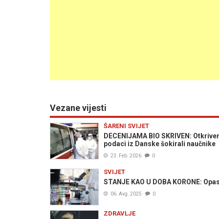
Vezane vijesti
ŠARENI SVIJET
DECENIJAMA BIO SKRIVEN: Otkriven vi
podaci iz Danske šokirali naučnike
23. Feb. 2026
0
SVIJET
STANJE KAO U DOBA KORONE: Opasan
06. Avg. 2025
0
ZDRAVLJE