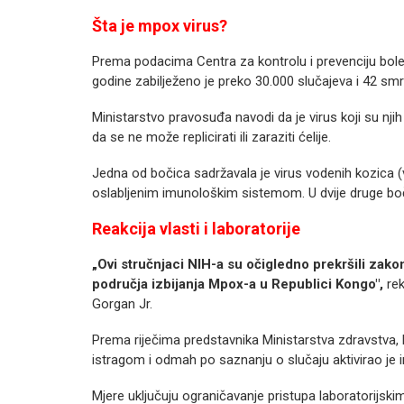
Šta je mpox virus?
Prema podacima Centra za kontrolu i prevenciju bol
godine zabilježeno je preko 30.000 slučajeva i 42 smr
Ministarstvo pravosuđa navodi da je virus koji su njih 
da se ne može replicirati ili zaraziti ćelije.
Jedna od bočica sadržavala je virus vodenih kozica (v
oslabljenim imunološkim sistemom. U dvije druge bo
Reakcija vlasti i laboratorije
„Ovi stručnjaci NIH-a su očigledno prekršili zak
područja izbijanja Mpox-a u Republici Kongo",
rek
Gorgan Jr.
Prema riječima predstavnika Ministarstva zdravstva, N
istragom i odmah po saznanju o slučaju aktivirao je 
Mjere uključuju ograničavanje pristupa laboratorijski