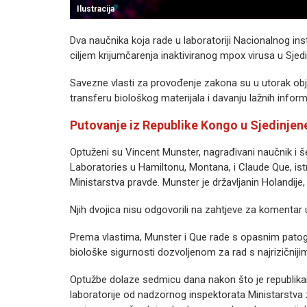
Ilustracija
Dva naučnika koja rade u laboratoriji Nacionalnog ins
ciljem krijumčarenja inaktiviranog mpox virusa u Sjed
Savezne vlasti za provođenje zakona su u utorak obja
transferu biološkog materijala i davanju lažnih inform
Putovanje iz Republike Kongo u Sjedinje
Optuženi su Vincent Munster, nagrađivani naučnik i š
Laboratories u Hamiltonu, Montana, i Claude Que, ist
Ministarstva pravde. Munster je državljanin Holandije
Njih dvojica nisu odgovorili na zahtjeve za komenta
Prema vlastima, Munster i Que rade s opasnim patoge
biološke sigurnosti dozvoljenom za rad s najrizičniji
Optužbe dolaze sedmicu dana nakon što je republika
laboratorije od nadzornog inspektorata Ministarstva z