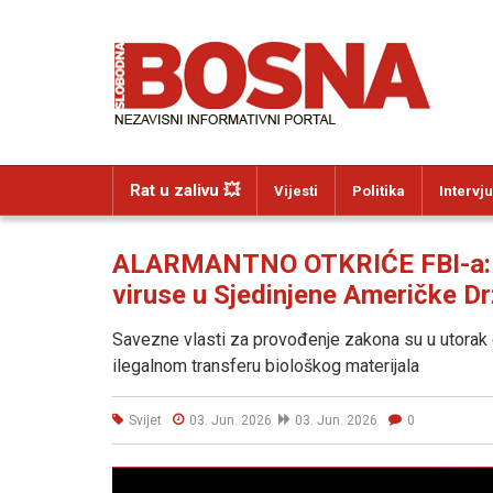
Rat u zalivu 💥
Vijesti
Politika
Intervju
ALARMANTNO OTKRIĆE FBI-a: Pri
viruse u Sjedinjene Američke D
Savezne vlasti za provođenje zakona su u utorak o
ilegalnom transferu biološkog materijala
Svijet
03. Jun. 2026
03. Jun. 2026
0