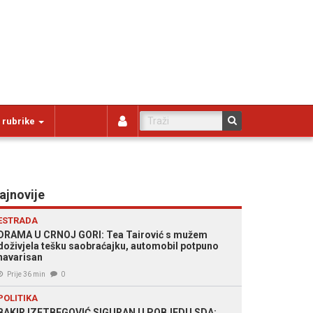
 rubrike
ajnovije
ESTRADA
DRAMA U CRNOJ GORI: Tea Tairović s mužem
doživjela tešku saobraćajku, automobil potpuno
havarisan
Prije 36 min
0
POLITIKA
BAKIR IZETBEGOVIĆ SIGURAN U POBJEDU SDA: