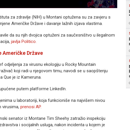
tituta za zdravlje (NIH) u Montani optužena su za zavjeru s
injene Američke Države i davanje lažnih izjava vlastima.
vile da su njih dvojica optuženi za saučesništvo u ilegalnom
acija,
javlja Politico.
ne Američke Države
ef odjeljenja za virusnu ekologiju u Rocky Mountain
raživač koji radi u njegovom timu, navodi se u saopštenju
, a Que je iz Kameruna.
r upućene putem platforme LinkedIn.
nima u laboratoriji, koja funkcioniše na najvišem nivou
m virusima,
prenosi AP.
nski senator iz Montane Tim Sheehy zatražio inspekciju
dravstva i socijalnih usluga, nakon incidenta u kojem je