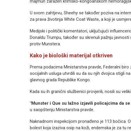
majmun zaražen krimsko-kongoanskom hemoragijsko
U svom zahtjevu, Sheehy se također poziva na interni 
za prava životinja White Coat Waste, a koji je usmjer
Medijski i politički komentatori, uključujući influence
Donaldu Trumpu, također su skrenuli pažnju javnosti na
protiv Munstera.
Kako je biološki materijal otkriven
Prema podacima Ministarstva pravde, Federalni biro za 
socijalnih usluga utvrdili su da su njih dvojica stigli 
glavnog grada Republike Kongo.
Kada su ih granični službenici provjerili, nosili su veliki
"Munster i Que su lažno izjavili policajcima da se
u saopštenju Ministarstva pravde.
Naknadnom inspekcijom pronađeno je 113 bočica. Od n
bolest koja izaziva osip na koži, endemska je za tu re