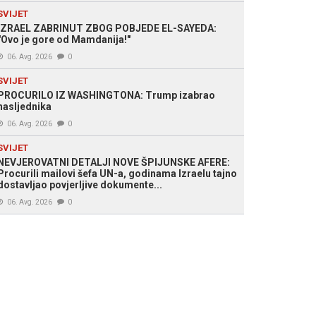
SVIJET
IZRAEL ZABRINUT ZBOG POBJEDE EL-SAYEDA:
"Ovo je gore od Mamdanija!"
06. Avg. 2026
0
SVIJET
PROCURILO IZ WASHINGTONA: Trump izabrao
nasljednika
06. Avg. 2026
0
SVIJET
NEVJEROVATNI DETALJI NOVE ŠPIJUNSKE AFERE:
Procurili mailovi šefa UN-a, godinama Izraelu tajno
dostavljao povjerljive dokumente...
06. Avg. 2026
0