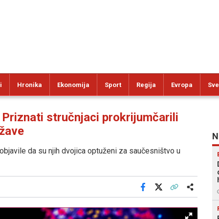
i
Hronika
Ekonomija
Sport
Regija
Evropa
Sve
znati stručnjaci prokrijumčarili
ržave
N
bjavile da su njih dvojica optuženi za saučesništvo u
Facebook
X
Kopiraj link
Više