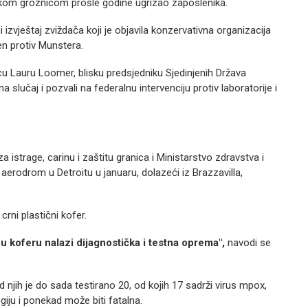
m groznicom prošle godine ugrizao zaposlenika.
izvještaj zviždača koji je objavila konzervativna organizacija
en protiv Munstera.
ricu Lauru Loomer, blisku predsjedniku Sjedinjenih Država
 slučaj i pozvali na federalnu intervenciju protiv laboratorije i
istrage, carinu i zaštitu granica i Ministarstvo zdravstva i
na aerodrom u Detroitu u januaru, dolazeći iz Brazzavilla,
 crni plastični kofer.
 u koferu nalazi dijagnostička i testna oprema",
navodi se
jih je do sada testirano 20, od kojih 17 sadrži virus mpox,
giju i ponekad može biti fatalna.