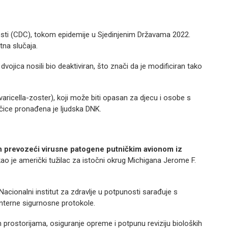
esti (CDC), tokom epidemije u Sjedinjenim Državama 2022.
tna slučaja.
dvojica nosili bio deaktiviran, što znači da je modificiran tako
aricella-zoster), koji može biti opasan za djecu i osobe s
čice pronađena je ljudska DNK.
on prevozeći virusne patogene putničkim avionom iz
ao je američki tužilac za istočni okrug Michigana Jerome F.
acionalni institut za zdravlje u potpunosti sarađuje s
interne sigurnosne protokole.
m prostorijama, osiguranje opreme i potpunu reviziju bioloških