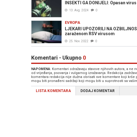
INSEKTI GA DONIJELI: Opasan virus 
13. Avg. 2024
0
EVROPA
LJEKARI UPOZORILI NA OZBILJNOST 
zaraženom RSV virusom
25. Nov. 2022
0
Komentari - Ukupno
0
NAPOMENA
: Komentari odražavaju stavove njihovih autora, a ne
od vrijeđanja, psovanja i vulgarnog izražavanja. Redakcija zadrža
komentara redakcija nije dužna obrisati sve komentare koji krše
mogu biti pronađeni sadržaji koji mogu biti u suprotnosti sa vaš
LISTA KOMENTARA
DODAJ KOMENTAR