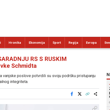
i
Hronika
Ekonomija
Sport
Regija
Evropa
Sve
SARADNJU RS S RUSKIM
avke Schmidta
N
za vanjske poslove potvrdili su svoju podršku pristupanju
alnog integriteta.
Facebook
X
Kopiraj link
Više