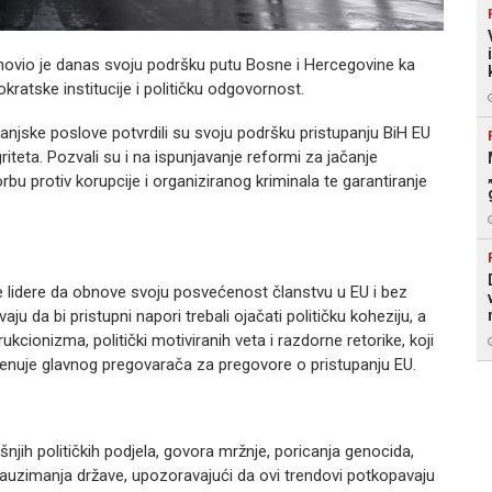
ovio je danas svoju podršku putu Bosne i Hercegovine ka
kratske institucije i političku odgovornost.
vanjske poslove potvrdili su svoju podršku pristupanju BiH EU
griteta. Pozvali su i na ispunjavanje reformi za jačanje
rbu protiv korupcije i organiziranog kriminala te garantiranje
e lidere da obnove svoju posvećenost članstvu u EU i bez
 da bi pristupni napori trebali ojačati političku koheziju, a
kcionizma, politički motiviranih veta i razdorne retorike, koji
menuje glavnog pregovarača za pregovore o pristupanju EU.
jih političkih podjela, govora mržnje, poricanja genocida,
 zauzimanja države, upozoravajući da ovi trendovi potkopavaju