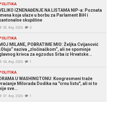
POLITIKA
VELIKO IZNENAĐENJE NA LISTAMA NIP-a: Poznata
imena koja ulaze u borbu za Parlament BiH i
kantonalne skupštine
05. Avg. 2026
0
POLITIKA
MOJ MILANE, POBRATIME MIO: Željka Cvijanović
„Oluju“ naziva „zločinačkom“, ali ne spominje
glavnog krivca za egzodus Srba iz Hrvatske...
06. Avg. 2026
1
POLITIKA
DRAMA U WASHINGTONU: Kongresmeni traže
vraćanje Milorada Dodika na "crnu listu", ali ni to
nije sve...
07. Avg. 2026
1