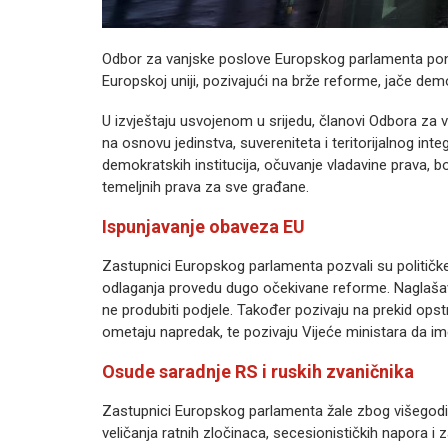
Odbor za vanjske poslove Europskog parlamenta pon
Europskoj uniji, pozivajući na brže reforme, jače demo
U izvještaju usvojenom u srijedu, članovi Odbora za 
na osnovu jedinstva, suvereniteta i teritorijalnog inte
demokratskih institucija, očuvanje vladavine prava, bo
temeljnih prava za sve građane.
Ispunjavanje obaveza EU
Zastupnici Europskog parlamenta pozvali su političk
odlaganja provedu dugo očekivane reforme. Naglašavaju
ne produbiti podjele. Također pozivaju na prekid opstru
ometaju napredak, te pozivaju Vijeće ministara da i
Osude saradnje RS i ruskih zvaničnika
Zastupnici Europskog parlamenta žale zbog višegodišn
veličanja ratnih zločinaca, secesionističkih napora i