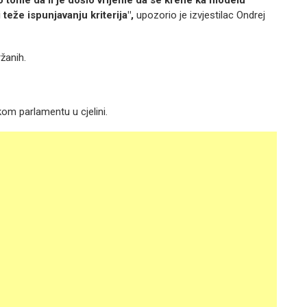
 o tome da li je došlo vrijeme da se krene ka modelu
teže ispunjavanju kriterija",
upozorio je izvjestilac Ondrej
ržanih.
kom parlamentu u cjelini.