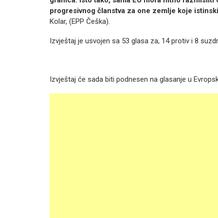
granica. Isto tako, sama EU mora hitno razmisliti
progresivnog članstva za one zemlje koje istinski 
Kolar, (EPP Češka).
Izvještaj je usvojen sa 53 glasa za, 14 protiv i 8 suzd
Izvještaj će sada biti podnesen na glasanje u Evrops