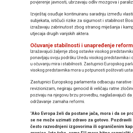
povjerenje javnosti, ubrzavaju odliv mozgova i paraliz
Izvještaj osuđuje kontinuiranu saradnju između vlasti
subjekata, ističući rizike za sigurnost i stabilnost
izražavaju zabrinutost zbog stranog miješanja i kampa
utjecaja drugih vanjskih aktera.
Očuvanje stabilnosti i unapređenje reform
Izražavajući žaljenje zbog ostavke visokog predstavni
ponavljaju svoju podršku Uredu visokog predstavnika i 
u očuvanju mira i stabilnosti. Zastupnici Europskog pa
visokog predstavnika mora u potpunosti poštovati ustavni
Zastupnici Europskog parlamenta odbacuju narative koj
revizionizam, negiraju genocid ili veličaju ratne zlo
pozivaju na njegovu brzu provedbu, naglašavajući da je
održavanje zamaha reformi.
"Ako Evropa želi da postane jača, mora i da se proš
se ne može uzimati zdravo za gotovo. Pozdravili 
često razvodnjeni izgovorima ili ograničenim kapa