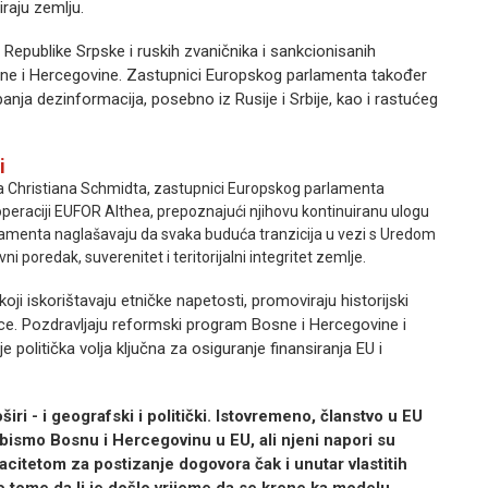
iraju zemlju.
 Republike Srpske i ruskih zvaničnika i sankcionisanih
 Bosne i Hercegovine. Zastupnici Europskog parlamenta također
nja dezinformacija, posebno iz Rusije i Srbije, kao i rastućeg
i
ka Christiana Schmidta, zastupnici Europskog parlamenta
operaciji EUFOR Althea, prepoznajući njihovu kontinuiranu ulogu
rlamenta naglašavaju da svaka buduća tranzicija u vezi s Uredom
 poredak, suverenitet i teritorijalni integritet zemlje.
i iskorištavaju etničke napetosti, promoviraju historijski
čince. Pozdravljaju reformski program Bosne i Hercegovine i
 politička volja ključna za osiguranje finansiranja EU i
iri - i geografski i politički. Istovremeno, članstvo u EU
bismo Bosnu i Hercegovinu u EU, ali njeni napori su
citetom za postizanje dogovora čak i unutar vlastitih