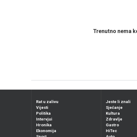
Trenutno nema ko
Rat u zalivu
Jeste li znali
Vijesti
Sjećanje
Politika
Kultura
Intervjui
Zdravlje
Hronika
Gastro
Ekonomija
HiTec
Sport
Auto