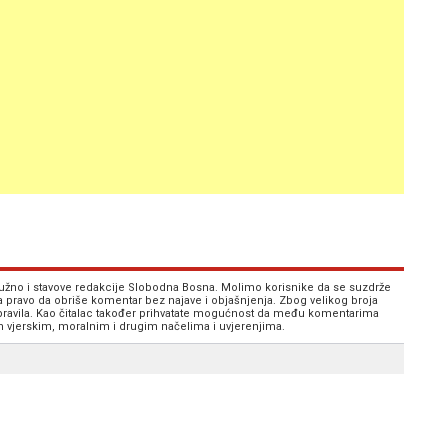
 nužno i stavove redakcije Slobodna Bosna. Molimo korisnike da se suzdrže
va pravo da obriše komentar bez najave i objašnjenja. Zbog velikog broja
 pravila. Kao čitalac također prihvatate mogućnost da među komentarima
im vjerskim, moralnim i drugim načelima i uvjerenjima.