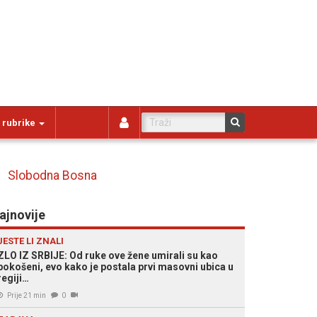
 rubrike
Slobodna Bosna
ajnovije
JESTE LI ZNALI
ZLO IZ SRBIJE: Od ruke ove žene umirali su kao
pokošeni, evo kako je postala prvi masovni ubica u
regiji…
Prije 21 min
0