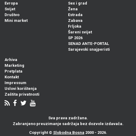
Evropa
Sex i grad
Svijet
Žena
Društvo
Estrada
Mini market
Zabava
Frljoka
Šareni svijet
SP 2026
SENAD ANTE-PORTAL
Sarajevski snajperisti
Arhiva
Marketing
Pretplata
Kontakt
Impressum
Uslovi korištenja
Zaštita privatnosti
Sva prava zadržana.
Zabranjeno preuzimanje sadržaja bez dozvole izdavača.
Copyright ©
Slobodna Bosna
2000 - 2026.