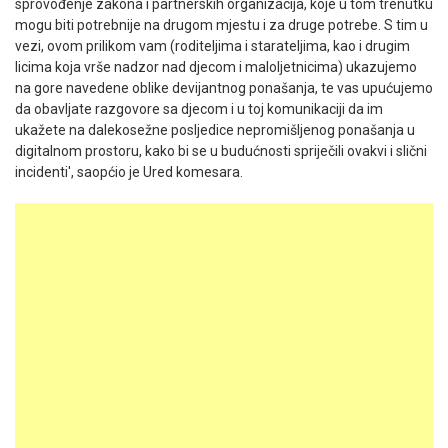
sprovođenje zakona i partnerskih organizacija, koje u tom trenutku
mogu biti potrebnije na drugom mjestu i za druge potrebe. S tim u
vezi, ovom prilikom vam (roditeljima i starateljima, kao i drugim
licima koja vrše nadzor nad djecom i maloljetnicima) ukazujemo
na gore navedene oblike devijantnog ponašanja, te vas upućujemo
da obavljate razgovore sa djecom i u toj komunikaciji da im
ukažete na dalekosežne posljedice nepromišljenog ponašanja u
digitalnom prostoru, kako bi se u budućnosti spriječili ovakvi i slični
incidenti', saopćio je Ured komesara.