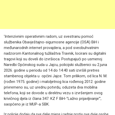
'Intenzivnim operativnim radom, uz svestranu pomoć
službenika Obavještajno-sigurnosne agencije (OSA) BiH i
međunarodnih internet provajdera, a pod sveobuhvatnim
nadzorom Kantonalnog tužilaštva Travnik, locirani su digitalni
tragovi koji su doveli do izvršioca. Postupajući po usmenoj
Naredbi Općinskog suda u Jajcu, policijski službenici su 2.juna
2026. godine u periodu od 14 do 14:40 sati izvršili pretres
stambenog objekta u općini Jajce. Tom prilikom, od lica N. M.
(rođen 1975. godine) i maloljetnog lica rođenog 2012. godine
privremeno su, uz urednu potvrdu, oduzeta dva mobilna
telefona, koji se dovode u direktnu vezu s izvršenjem ovog
krivičnog djela iz člana 347. KZ F BiH-"Lažno prijavljivanje"',
saopćeno je iz MUP-a SBK.
Iz policije dodaju da sve dalje mjere i radnje protiv ove dvije osobe