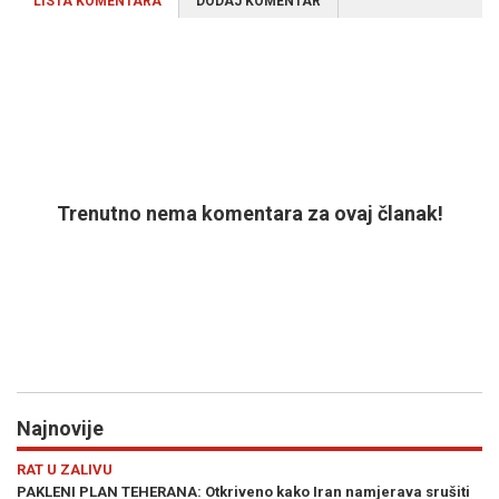
LISTA KOMENTARA
DODAJ KOMENTAR
Trenutno nema komentara za ovaj članak!
Najnovije
Previous
N
RAT U ZALIVU
RA
":
PAKLENI PLAN TEHERANA: Otkriveno kako Iran namjerava srušiti
GO