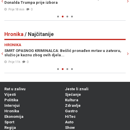
Donalda Trumpa prije izbora
po
Prije 18 min
0
Hronika
/ Najčitanije
Previous
N
HRONIKA
H
SMRT OPASNOG KRIMINALCA: Bešlić pronađen mrtav u zatvoru,
TU
služio je kaznu zbog ovih djela...
Prije 11h
0
Rat u zalivu
Jeste li znali
Vijesti
Sjećanje
Politika
Kultura
Intervjui
Zdravlje
Hronika
Gastro
Ekonomija
HiTec
Sport
Auto
Regija
Show