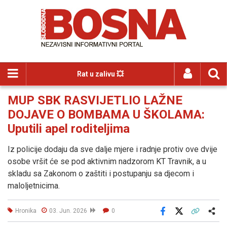
Rat u zalivu 💥
MUP SBK RASVIJETLIO LAŽNE
DOJAVE O BOMBAMA U ŠKOLAMA:
Uputili apel roditeljima
Iz policije dodaju da sve dalje mjere i radnje protiv ove dvije
osobe vršit će se pod aktivnim nadzorom KT Travnik, a u
skladu sa Zakonom o zaštiti i postupanju sa djecom i
maloljetnicima.
Hronika
03. Jun. 2026
0
Facebook
X
Kopiraj link
Više