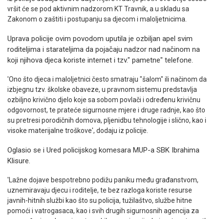
vršit će se pod aktivnim nadzorom KT Travnik, a u skladu sa
Zakonom o zaštiti i postupanju sa djecom i maloljetnicima.
Uprava policije ovim povodom uputila je ozbiljan apel svim
roditeljima i starateljima da pojačaju nadzor nad načinom na
koji njihova djeca koriste internet i tzv." pametne" telefone.
'Ono što djeca i maloljetnici često smatraju "šalom" ili načinom da
izbjegnu tzv. školske obaveze, u pravnom sistemu predstavlja
ozbiljno krivično djelo koje sa sobom povlači i određenu krivičnu
odgovornost, te prateće sigurnosne mjere i druge radnje, kao što
su pretresi porodičnih domova, pljenidbu tehnologije i slično, kao i
visoke materijalne troškove', dodaju iz policije.
Oglasio se i Ured policijskog komesara MUP-a SBK Ibrahima
Klisure.
'Lažne dojave bespotrebno podižu paniku među građanstvom,
uznemiravaju djecu i roditelje, te bez razloga koriste resurse
javnih-hitnih službi kao što su policija, tužilaštvo, službe hitne
pomoći i vatrogasaca, kao i svih drugih sigurnosnih agencija za