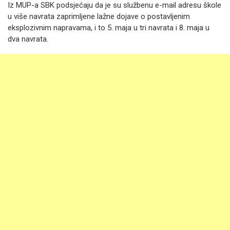
Iz MUP-a SBK podsjećaju da je su službenu e-mail adresu škole
u više navrata zaprimljene lažne dojave o postavljenim
eksplozivnim napravama, i to 5. maja u tri navrata i 8. maja u
dva navrata.