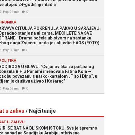
se utopio 24-godišnji mladić
Prije 24 min
0
HRONIKA
KRVAVA ČITULJA POKRENULA PAKAO U SARAJEVU:
Opsadno stanje na ulicama, MECI LETE NA SVE
STRANE - Drama počela ubistvom na sastanku
zbog duga Zviceru, onda je uslijedio HAOS (FOTO)
Prije 39 min
0
POLITIKA
BODIROGA U GLAVU: "Cvijanovićka za počasnog
konzula BiH u Panami imenovala Fatiha Kola —
osobu povezanu s narko-kartelom „Tito i Dino“, u
čijem je društvu uživao i Košarac"
Prije 59 min
0
at u zalivu
/ Najčitanije
RAT U ZALIVU
ŠIRI SE RAT NA BLISKOM ISTOKU: Sve je spremno
za napad na Saudijsku Arabiju, otkrivene