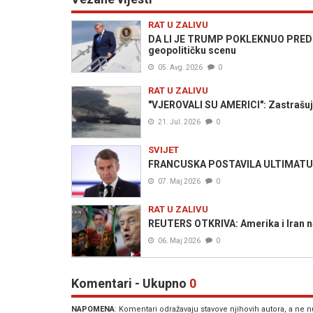
RAT U ZALIVU
DA LI JE TRUMP POKLEKNUO PRED IRA
geopolitičku scenu
05. Avg. 2026
0
RAT U ZALIVU
"VJEROVALI SU AMERICI": Zastrašuju
21. Jul. 2026
0
SVIJET
FRANCUSKA POSTAVILA ULTIMATUM I
07. Maj 2026
0
RAT U ZALIVU
REUTERS OTKRIVA: Amerika i Iran n
06. Maj 2026
0
Komentari - Ukupno
0
NAPOMENA
: Komentari odražavaju stavove njihovih autora, a ne