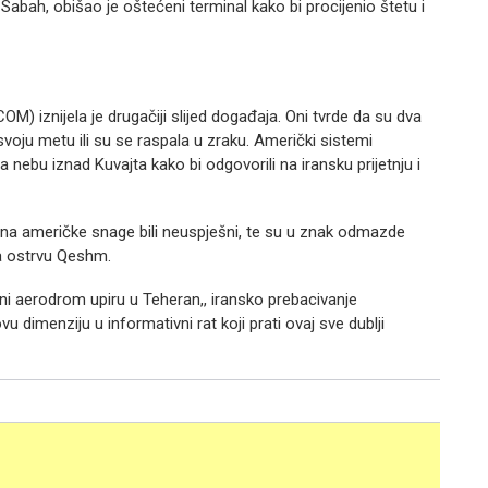
abah, obišao je oštećeni terminal kako bi procijenio štetu i
 iznijela je drugačiji slijed događaja. Oni tvrde da su dva
svoju metu ili su se raspala u zraku.
Američki sistemi
na nebu iznad Kuvajta kako bi odgovorili na iransku prijetnju i
i na američke snage bili neuspješni, te su u znak odmazde
na ostrvu Qeshm.
lni aerodrom upiru u Teheran,, iransko prebacivanje
 dimenziju u informativni rat koji prati ovaj sve dublji