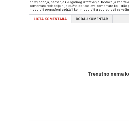
od vrijeđanja, psovanja i vulgarnog izražavanja. Redakcija zadrža
komentara redakcija nije dužna obrisati sve komentare koji krše
mogu biti pronađeni sadržaji koji mogu biti u suprotnosti sa vaš
LISTA KOMENTARA
DODAJ KOMENTAR
Trenutno nema ko