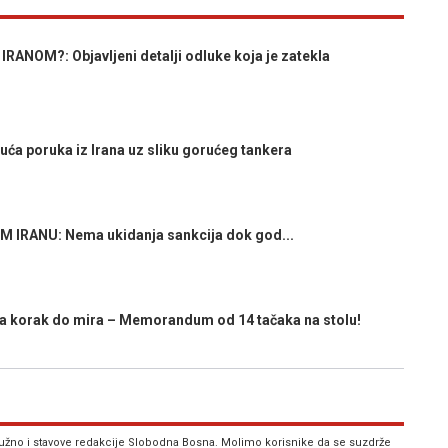
NOM?: Objavljeni detalji odluke koja je zatekla
ća poruka iz Irana uz sliku gorućeg tankera
RANU: Nema ukidanja sankcija dok god...
a korak do mira – Memorandum od 14 tačaka na stolu!
 nužno i stavove redakcije Slobodna Bosna. Molimo korisnike da se suzdrže