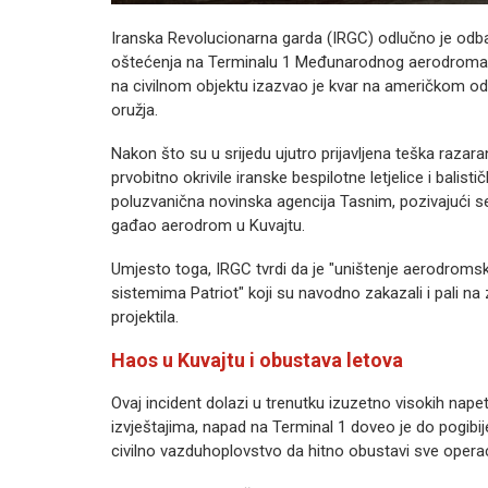
Iranska Revolucionarna garda (IRGC) odlučno je odb
oštećenja na Terminalu 1 Međunarodnog aerodroma 
na civilnom objektu izazvao je kvar na američkom o
oružja.
Nakon što su u srijedu ujutro prijavljena teška razar
prvobitno okrivile iranske bespilotne letjelice i balist
poluzvanična novinska agencija Tasnim, pozivajući se 
gađao aerodrom u Kuvajtu.
Umjesto toga, IRGC tvrdi da je "uništenje aerodrom
sistemima Patriot" koji su navodno zakazali i pali na
projektila.
Haos u Kuvajtu i obustava letova
Ovaj incident dolazi u trenutku izuzetno visokih nape
izvještajima, napad na Terminal 1 doveo je do pogibije 
civilno vazduhoplovstvo da hitno obustavi sve operaci