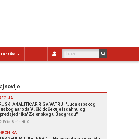
 rubrike
ajnovije
REGIJA
RUSKI ANALITIČAR RIGA VATRU: "Juda srpskog i
ruskog naroda Vučić dočekuje izdahnulog
'predsjednika' Zelenskog u Beogradu"
Prije 18 min
0
HRONIKA
TRAGEDIJA U BH. GRADU: Na poznatom kupalištu