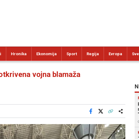
i
Hronika
Ekonomija
Sport
Regija
Evropa
Sve
krivena vojna blamaža
N
Facebook
X
Kopiraj link
Više