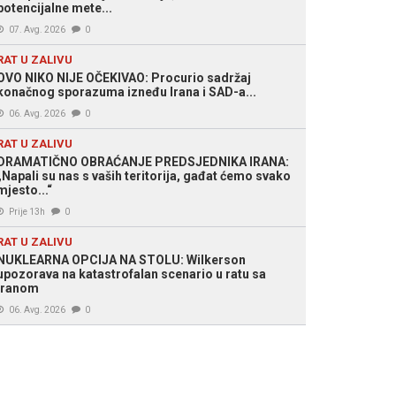
potencijalne mete...
07. Avg. 2026
0
RAT U ZALIVU
OVO NIKO NIJE OČEKIVAO: Procurio sadržaj
konačnog sporazuma izneđu Irana i SAD-a...
06. Avg. 2026
0
RAT U ZALIVU
DRAMATIČNO OBRAĆANJE PREDSJEDNIKA IRANA:
„Napali su nas s vaših teritorija, gađat ćemo svako
mjesto...“
Prije 13h
0
RAT U ZALIVU
NUKLEARNA OPCIJA NA STOLU: Wilkerson
upozorava na katastrofalan scenario u ratu sa
Iranom
06. Avg. 2026
0