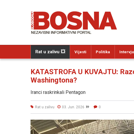
Rat u zalivu 💥
Vijesti
Politika
Intervju
KATASTROFA U KUVAJTU: Razot
Washingtona?
Iranci raskrinkali Pentagon
Rat u zalivu
03. Jun. 2026
0