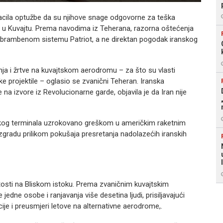
acila optužbe da su njihove snage odgovorne za teška
u Kuvajtu.
Prema navodima iz Teherana, razorna oštećenja
dbrambenom sistemu Patriot, a ne direktan pogodak iranskog
anja i žrtve na kuvajtskom aerodromu – za što su vlasti
ičke projektile – oglasio se zvanični Teheran.
Iranska
na izvore iz Revolucionarne garde, objavila je da Iran nije
skog terminala uzrokovano greškom u američkim raketnim
 zgradu prilikom pokušaja presretanja nadolazećih iranskih
tosti na Bliskom istoku.
Prema zvaničnim kuvajtskim
jedne osobe i ranjavanja više desetina ljudi, prisiljavajući
je i preusmjeri letove na alternativne aerodrome,.