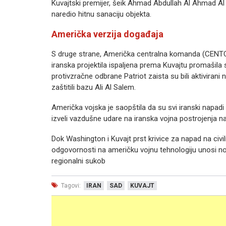
Kuvajtski premijer, šeik Ahmad Abdullah Al Ahmad Al S
naredio hitnu sanaciju objekta.
Američka verzija događaja
S druge strane, Američka centralna komanda (CENTCOM)
iranska projektila ispaljena prema Kuvajtu promašila 
protivzračne odbrane Patriot zaista su bili aktivirani 
zaštitili bazu Ali Al Salem.
Američka vojska je saopštila da su svi iranski napad
izveli vazdušne udare na iranska vojna postrojenja 
Dok Washington i Kuvajt prst krivice za napad na civi
odgovornosti na američku vojnu tehnologiju unosi novu
regionalni sukob
Tagovi:
IRAN
SAD
KUVAJT