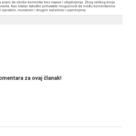
va pravo da obriše komentar bez najave i objašnjenja. Zbog velikog broja
 pravila. Kao čitalac također prihvatate mogućnost da među komentarima
im vjerskim, moralnim i drugim načelima i uvjerenjima.
mentara za ovaj članak!