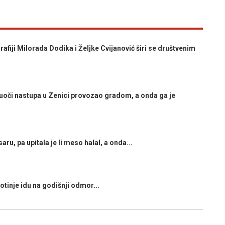
fiji Milorada Dodika i Željke Cvijanović širi se društvenim
uoči nastupa u Zenici provozao gradom, a onda ga je
u, pa upitala je li meso halal, a onda...
tinje idu na godišnji odmor...