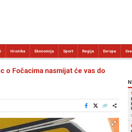
i
Hronika
Ekonomija
Sport
Regija
Evropa
Sve
c o Fočacima nasmijat će vas do
N
Facebook
X
Kopiraj link
Više