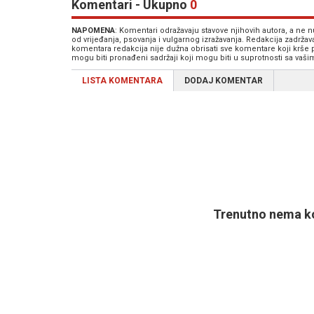
Komentari - Ukupno
0
NAPOMENA
: Komentari odražavaju stavove njihovih autora, a ne
od vrijeđanja, psovanja i vulgarnog izražavanja. Redakcija zadrža
komentara redakcija nije dužna obrisati sve komentare koji krše
mogu biti pronađeni sadržaji koji mogu biti u suprotnosti sa vaš
LISTA KOMENTARA
DODAJ KOMENTAR
Trenutno nema ko