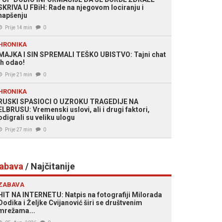
SKRIVA U FBiH: Rade na njegovom lociranju i
hapšenju
Prije 14 min
0
HRONIKA
MAJKA I SIN SPREMALI TEŠKO UBISTVO: Tajni chat
ih odao!
Prije 21 min
0
HRONIKA
RUSKI SPASIOCI O UZROKU TRAGEDIJE NA
ELBRUSU: Vremenski uslovi, ali i drugi faktori,
odigrali su veliku ulogu
Prije 27 min
0
abava
/ Najčitanije
ZABAVA
HIT NA INTERNETU: Natpis na fotografiji Milorada
Dodika i Željke Cvijanović širi se društvenim
mrežama...