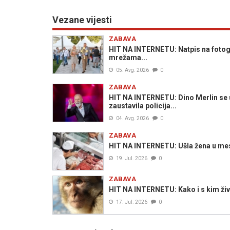
Vezane vijesti
ZABAVA
HIT NA INTERNETU: Natpis na fotogra
mrežama...
05. Avg. 2026
0
ZABAVA
HIT NA INTERNETU: Dino Merlin se 
zaustavila policija...
04. Avg. 2026
0
ZABAVA
HIT NA INTERNETU: Ušla žena u mesar
19. Jul. 2026
0
ZABAVA
HIT NA INTERNETU: Kako i s kim živo
17. Jul. 2026
0