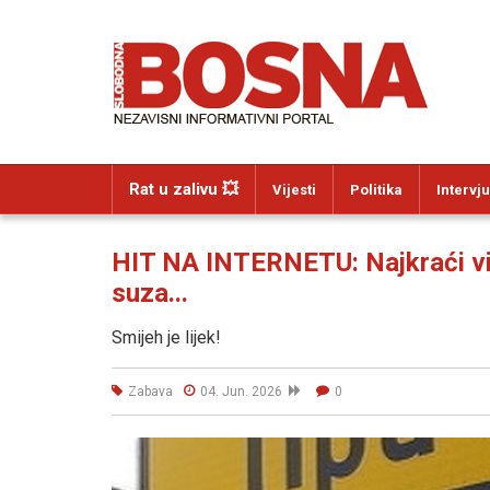
Rat u zalivu 💥
Vijesti
Politika
Intervju
HIT NA INTERNETU: Najkraći vi
suza...
Smijeh je lijek!
Zabava
04. Jun. 2026
0