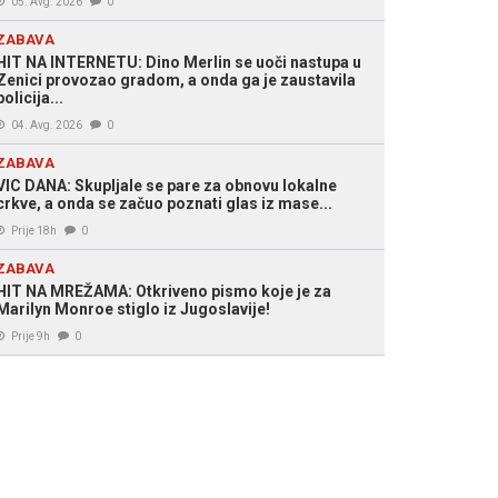
05. Avg. 2026
0
ZABAVA
HIT NA INTERNETU: Dino Merlin se uoči nastupa u
Zenici provozao gradom, a onda ga je zaustavila
policija...
04. Avg. 2026
0
ZABAVA
VIC DANA: Skupljale se pare za obnovu lokalne
crkve, a onda se začuo poznati glas iz mase...
Prije 18h
0
ZABAVA
HIT NA MREŽAMA: Otkriveno pismo koje je za
Marilyn Monroe stiglo iz Jugoslavije!
Prije 9h
0