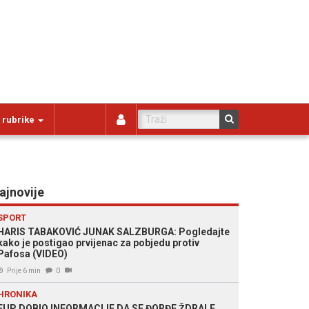
 rubrike
ajnovije
SPORT
HARIS TABAKOVIĆ JUNAK SALZBURGA: Pogledajte
kako je postigao prvijenac za pobjedu protiv
Pafosa (VIDEO)
Prije 6 min
0
HRONIKA
FUP DOBIO INFORMACIJE DA SE ĐORĐE ŽDRALE