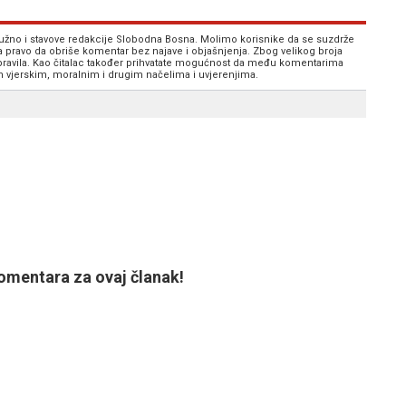
 nužno i stavove redakcije Slobodna Bosna. Molimo korisnike da se suzdrže
va pravo da obriše komentar bez najave i objašnjenja. Zbog velikog broja
 pravila. Kao čitalac također prihvatate mogućnost da među komentarima
im vjerskim, moralnim i drugim načelima i uvjerenjima.
mentara za ovaj članak!