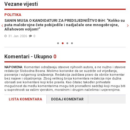
Vezane vijesti
Previous
N
VIJESTI
"Koliko su
KONKURENCIJA RASTE: Najavljene još dvije kandidature za
obrojne,
Predsjedništva BiH
27. Jan. 2026
0
Komentari - Ukupno
0
NAPOMENA
: Komentari odražavaju stavove njihovih autora, a ne nužno i stavove
redakcije Slobodna Bosna. Molimo korisnike da se suzdrže od vrijeđanja,
psovanja i vulgarnog izražavanja. Redakcija zadržava pravo da obriše komentar
bez najave i objašnjenja. Zbog velikog broja komentara redakcija nije dužna
obrisati sve komentare koji krše pravila. Kao čitalac također prihvatate
mogućnost da među komentarima mogu biti pronađeni sadržaji koji mogu biti
u suprotnosti sa vašim vjerskim, moralnim i drugim načelima i uvjerenjima.
LISTA KOMENTARA
DODAJ KOMENTAR