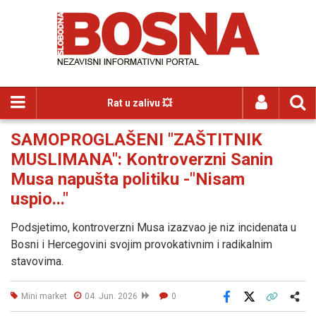
Rat u zalivu 💥
SAMOPROGLAŠENI "ZAŠTITNIK
MUSLIMANA": Kontroverzni Sanin
Musa napušta politiku -"Nisam
uspio..."
Podsjetimo, kontroverzni Musa izazvao je niz incidenata u
Bosni i Hercegovini svojim provokativnim i radikalnim
stavovima.
Mini market
04. Jun. 2026
0
Facebook
X
Kopiraj link
Više