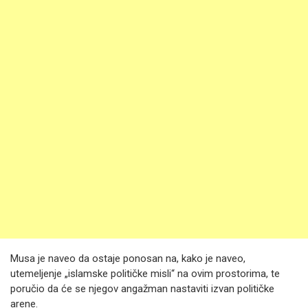
Musa je naveo da ostaje ponosan na, kako je naveo,
utemeljenje „islamske političke misli“ na ovim prostorima, te
poručio da će se njegov angažman nastaviti izvan političke
arene.