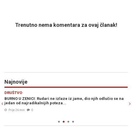
Trenutno nema komentara za ovaj članak!
Najnovije
Previous
N
VIJESTI
jih odlučio se na
DAJE SE NA ZNANJE: CIK BiH predstavio izgled glasač
za Predsjedništvo BiH i predsjednika RS-a, obratite
detalje...
Prije 39 min
0