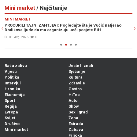
Mini market
/ Najčitanije
Previous
N
MINI MARKET
učić natjerao
ŠOK VIJEST KOJA JE UZDRMALA SRBIJU: Vučićev dje
BiH
zvao se Ante
Prije 15h
1
Rat u zalivu
Jeste li znali
Vijesti
Sjećanje
Politika
Kultura
Intervjui
Zdravlje
Hronika
Gastro
Ekonomija
HiTec
Sport
Auto
Regija
Show
Evropa
Sex i grad
Svijet
Žena
Društvo
Estrada
Mini market
Zabava
Frljoka