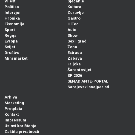
Vijesti
Sjećanje
Politika
Kultura
Intervjui
Zdravlje
Hronika
Gastro
Ekonomija
HiTec
Sport
Auto
Regija
Show
Evropa
Sex i grad
Svijet
Žena
Društvo
Estrada
Mini market
Zabava
Frljoka
Šareni svijet
SP 2026
SENAD ANTE-PORTAL
Sarajevski snajperisti
Arhiva
Marketing
Pretplata
Kontakt
Impressum
Uslovi korištenja
Zaštita privatnosti