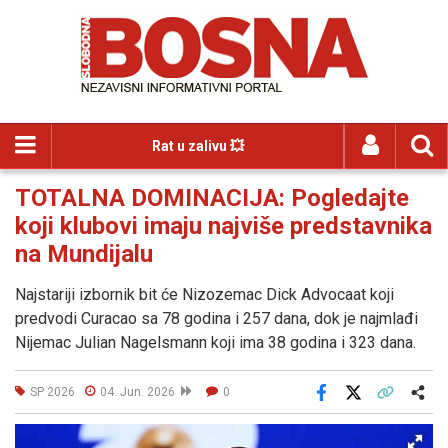
Rat u zalivu 💥
TOTALNA DOMINACIJA: Pogledajte
koji klubovi imaju najviše predstavnika
na Mundijalu
Najstariji izbornik bit će Nizozemac Dick Advocaat koji
predvodi Curacao sa 78 godina i 257 dana, dok je najmlađi
Nijemac Julian Nagelsmann koji ima 38 godina i 323 dana.
SP 2026
04. Jun. 2026
0
Facebook
X
Kopiraj link
Više