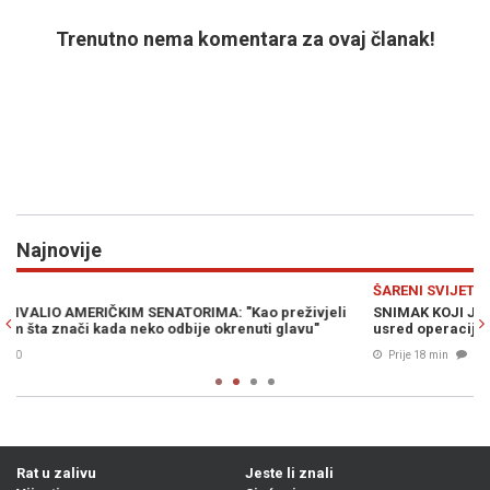
Trenutno nema komentara za ovaj članak!
Najnovije
Previous
N
ŠARENI SVIJET
i
SNIMAK KOJI JE ZADIVIO PLANETU: Potres od 7,1 pogodio Japan
usred operacije, pogledajte reakciju ovih hirurga (VIDEO)
Prije 18 min
0
Rat u zalivu
Jeste li znali