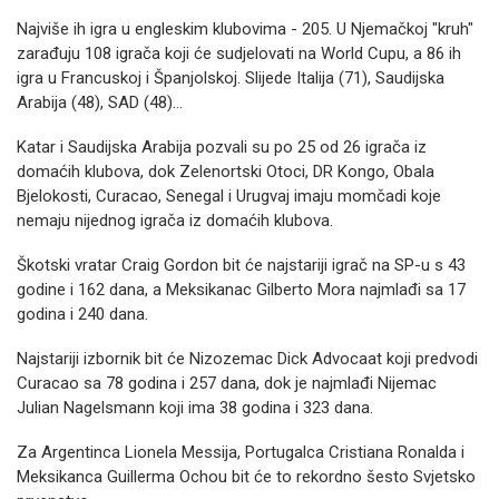
Najviše ih igra u engleskim klubovima - 205. U Njemačkoj "kruh"
zarađuju 108 igrača koji će sudjelovati na World Cupu, a 86 ih
igra u Francuskoj i Španjolskoj. Slijede Italija (71), Saudijska
Arabija (48), SAD (48)...
Katar i Saudijska Arabija pozvali su po 25 od 26 igrača iz
domaćih klubova, dok Zelenortski Otoci, DR Kongo, Obala
Bjelokosti, Curacao, Senegal i Urugvaj imaju momčadi koje
nemaju nijednog igrača iz domaćih klubova.
Škotski vratar Craig Gordon bit će najstariji igrač na SP-u s 43
godine i 162 dana, a Meksikanac Gilberto Mora najmlađi sa 17
godina i 240 dana.
Najstariji izbornik bit će Nizozemac Dick Advocaat koji predvodi
Curacao sa 78 godina i 257 dana, dok je najmlađi Nijemac
Julian Nagelsmann koji ima 38 godina i 323 dana.
Za Argentinca Lionela Messija, Portugalca Cristiana Ronalda i
Meksikanca Guillerma Ochou bit će to rekordno šesto Svjetsko