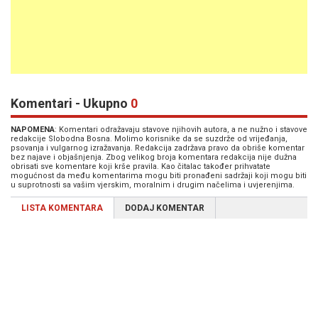
Komentari - Ukupno
0
NAPOMENA
: Komentari odražavaju stavove njihovih autora, a ne nužno i stavove
redakcije Slobodna Bosna. Molimo korisnike da se suzdrže od vrijeđanja,
psovanja i vulgarnog izražavanja. Redakcija zadržava pravo da obriše komentar
bez najave i objašnjenja. Zbog velikog broja komentara redakcija nije dužna
obrisati sve komentare koji krše pravila. Kao čitalac također prihvatate
mogućnost da među komentarima mogu biti pronađeni sadržaji koji mogu biti
u suprotnosti sa vašim vjerskim, moralnim i drugim načelima i uvjerenjima.
LISTA KOMENTARA
DODAJ KOMENTAR