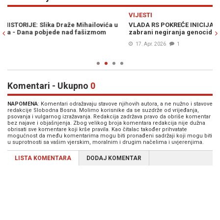
Previous
N
VIJESTI
PO
VLADA RS POKREĆE INICIJATIVU: Traži se brisanje odredbi o
VU
zabrani negiranja genocida i veličanja zločinaca
Mo
17. Apr. 2026
1
Komentari - Ukupno
0
NAPOMENA
: Komentari odražavaju stavove njihovih autora, a ne nužno i stavove
redakcije Slobodna Bosna. Molimo korisnike da se suzdrže od vrijeđanja,
psovanja i vulgarnog izražavanja. Redakcija zadržava pravo da obriše komentar
bez najave i objašnjenja. Zbog velikog broja komentara redakcija nije dužna
obrisati sve komentare koji krše pravila. Kao čitalac također prihvatate
mogućnost da među komentarima mogu biti pronađeni sadržaji koji mogu biti
u suprotnosti sa vašim vjerskim, moralnim i drugim načelima i uvjerenjima.
LISTA KOMENTARA
DODAJ KOMENTAR