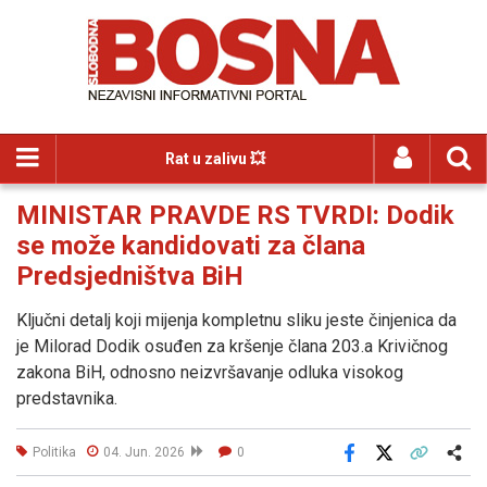
Rat u zalivu 💥
MINISTAR PRAVDE RS TVRDI: Dodik
se može kandidovati za člana
Predsjedništva BiH
Ključni detalj koji mijenja kompletnu sliku jeste činjenica da
je Milorad Dodik osuđen za kršenje člana 203.a Krivičnog
zakona BiH, odnosno neizvršavanje odluka visokog
predstavnika.
Politika
04. Jun. 2026
0
Facebook
X
Kopiraj link
Više