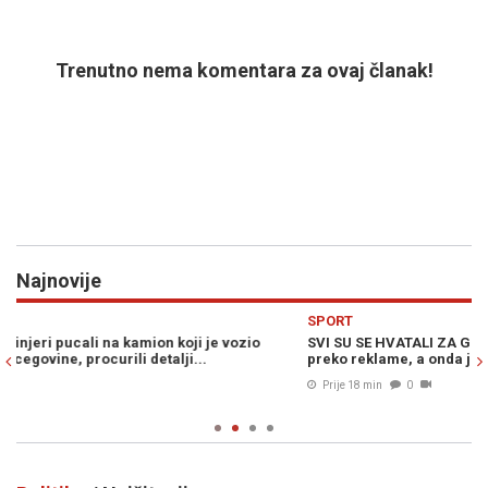
Trenutno nema komentara za ovaj članak!
Najnovije
Previous
N
SPORT
D
SVI SU SE HVATALI ZA GLAVU: Postigao gol, pa proslavio skokom
IN
preko reklame, a onda je uslijedila katastrofa...
po
ut
Prije 18 min
0