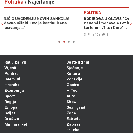
Politika
/ Najčitanije
Previous
N
POLITIKA
PO
BODIROGA U GLAVU: "Cvijanovićka za počasnog konzula BiH u
KO
Panami imenovala Fatiha Kola — osobu povezanu s narko-
pr
kartelom „Tito i Dino“, u čijem je društvu uživao i Košarac"
Prije 16h
1
Rat u zalivu
Jeste li znali
Vijesti
Sjećanje
Politika
Kultura
Intervjui
Zdravlje
Hronika
Gastro
Ekonomija
HiTec
Sport
Auto
Regija
Show
Evropa
Sex i grad
Svijet
Žena
Društvo
Estrada
Mini market
Zabava
Frljoka