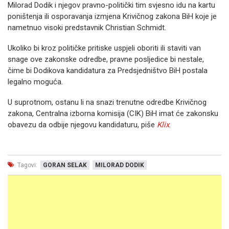
Milorad Dodik i njegov pravno-politički tim svjesno idu na kartu
poništenja ili osporavanja izmjena Krivičnog zakona BiH koje je
nametnuo visoki predstavnik Christian Schmidt.
Ukoliko bi kroz političke pritiske uspjeli oboriti ili staviti van
snage ove zakonske odredbe, pravne posljedice bi nestale,
čime bi Dodikova kandidatura za Predsjedništvo BiH postala
legalno moguća.
U suprotnom, ostanu li na snazi trenutne odredbe Krivičnog
zakona, Centralna izborna komisija (CIK) BiH imat će zakonsku
obavezu da odbije njegovu kandidaturu, piše
Klix
.
Tagovi:
GORAN SELAK
MILORAD DODIK