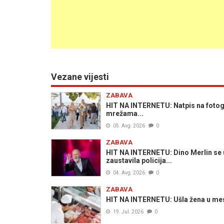
Vezane vijesti
ZABAVA
HIT NA INTERNETU: Natpis na fotogra
mrežama...
05. Avg. 2026
0
ZABAVA
HIT NA INTERNETU: Dino Merlin se 
zaustavila policija...
04. Avg. 2026
0
ZABAVA
HIT NA INTERNETU: Ušla žena u mesar
19. Jul. 2026
0