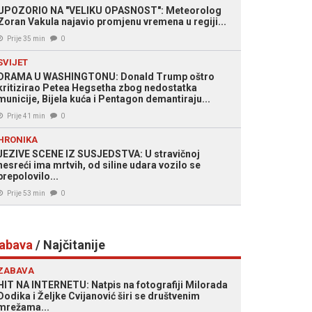
UPOZORIO NA "VELIKU OPASNOST": Meteorolog
Zoran Vakula najavio promjenu vremena u regiji...
Prije 35 min
0
SVIJET
DRAMA U WASHINGTONU: Donald Trump oštro
kritizirao Petea Hegsetha zbog nedostatka
municije, Bijela kuća i Pentagon demantiraju...
Prije 41 min
0
HRONIKA
JEZIVE SCENE IZ SUSJEDSTVA: U stravičnoj
nesreći ima mrtvih, od siline udara vozilo se
prepolovilo...
Prije 53 min
0
abava
/ Najčitanije
ZABAVA
HIT NA INTERNETU: Natpis na fotografiji Milorada
Dodika i Željke Cvijanović širi se društvenim
mrežama...