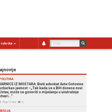
 rubrike
ajnovije
POLITIKA
VARNICE IZ MOSTARA: Bivši advokat Ante Gotovine
uzburkao javnost –„Tek kada se u BiH donese novi
Ustav, može se govoriti o miješanju u unutrašnje
stvari...“
Prije 11 min
0
REGIJA