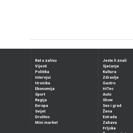
Rat u zalivu
Jeste li znali
Vijesti
Sjećanje
Politika
Kultura
Intervjui
Zdravlje
Hronika
Gastro
Ekonomija
HiTec
Sport
Auto
Regija
Show
Evropa
Sex i grad
Svijet
Žena
Društvo
Estrada
Mini market
Zabava
Frljoka