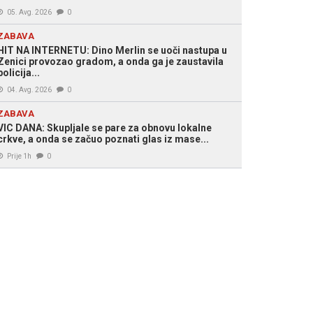
05. Avg. 2026
0
ZABAVA
HIT NA INTERNETU: Dino Merlin se uoči nastupa u
Zenici provozao gradom, a onda ga je zaustavila
policija...
04. Avg. 2026
0
ZABAVA
VIC DANA: Skupljale se pare za obnovu lokalne
crkve, a onda se začuo poznati glas iz mase...
Prije 1h
0