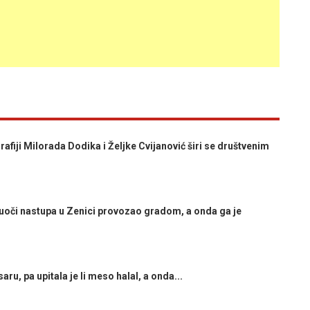
fiji Milorada Dodika i Željke Cvijanović širi se društvenim
uoči nastupa u Zenici provozao gradom, a onda ga je
u, pa upitala je li meso halal, a onda...