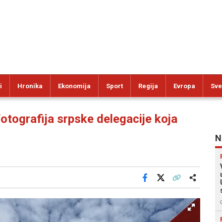
i
Hronika
Ekonomija
Sport
Regija
Evropa
Sve
tografija srpske delegacije koja
N
Facebook
X
Kopiraj link
Više