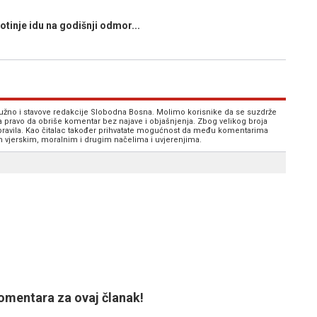
tinje idu na godišnji odmor...
 nužno i stavove redakcije Slobodna Bosna. Molimo korisnike da se suzdrže
va pravo da obriše komentar bez najave i objašnjenja. Zbog velikog broja
 pravila. Kao čitalac također prihvatate mogućnost da među komentarima
im vjerskim, moralnim i drugim načelima i uvjerenjima.
mentara za ovaj članak!