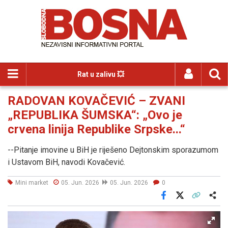
Rat u zalivu 💥
RADOVAN KOVAČEVIĆ – ZVANI
„REPUBLIKA ŠUMSKA“: „Ovo je
crvena linija Republike Srpske...“
--Pitanje imovine u BiH je riješeno Dejtonskim sporazumom
i Ustavom BiH, navodi Kovačević.
Mini market
05. Jun. 2026
05. Jun. 2026
0
Facebook
X
Kopiraj link
Više