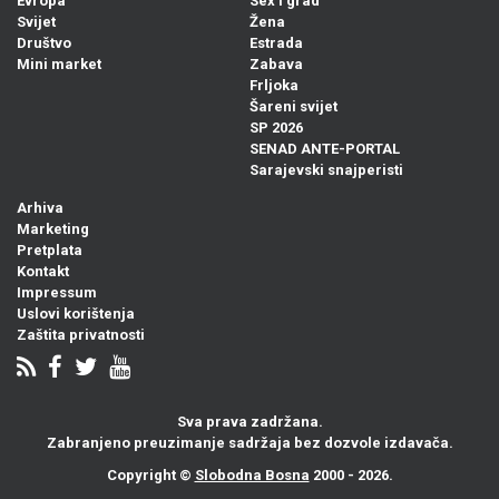
Evropa
Sex i grad
Svijet
Žena
Društvo
Estrada
Mini market
Zabava
Frljoka
Šareni svijet
SP 2026
SENAD ANTE-PORTAL
Sarajevski snajperisti
Arhiva
Marketing
Pretplata
Kontakt
Impressum
Uslovi korištenja
Zaštita privatnosti
Sva prava zadržana.
Zabranjeno preuzimanje sadržaja bez dozvole izdavača.
Copyright ©
Slobodna Bosna
2000 - 2026.