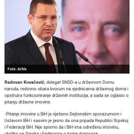
Foto: Arhiv
Radovan Kovačević
, delegat SNSD-a u državnom Domu
naroda, redovno obara kvorum na sjednicama državnog doma i
opstruira funkcioniranje državnih institucija, a sada se oglasio o
pitanju državne imovine.
-Pitanje imovine u BiH je riješeno Dejtonskim sporazumom i
Ustavom BiH i sasvim je jasno da ona pripada Republici Srpskoj
i Federaciji BiH. Nije sporno da i BiH ima određenu imovinu,
ukoliko se Srpska i Federacija o tome dogovore.