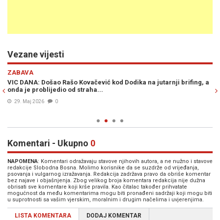
Vezane vijesti
Previous
N
ZABAVA
PO
VIC DANA: Došao Rašo Kovačević kod Dodika na jutarnji brifing, a
RA
u
onda je problijedio od straha...
Re
29. Maj 2026
0
Komentari - Ukupno
0
NAPOMENA
: Komentari odražavaju stavove njihovih autora, a ne nužno i stavove
redakcije Slobodna Bosna. Molimo korisnike da se suzdrže od vrijeđanja,
psovanja i vulgarnog izražavanja. Redakcija zadržava pravo da obriše komentar
bez najave i objašnjenja. Zbog velikog broja komentara redakcija nije dužna
obrisati sve komentare koji krše pravila. Kao čitalac također prihvatate
mogućnost da među komentarima mogu biti pronađeni sadržaji koji mogu biti
u suprotnosti sa vašim vjerskim, moralnim i drugim načelima i uvjerenjima.
LISTA KOMENTARA
DODAJ KOMENTAR