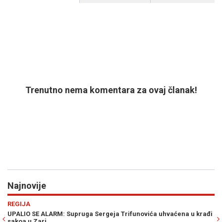
Trenutno nema komentara za ovaj članak!
Najnovije
Previous
N
REGIJA
PO
UPALIO SE ALARM: Supruga Sergeja Trifunovića uhvaćena u krađi
OV
sakoa u Zari
Am