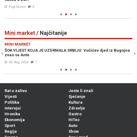
Prije 36 min
0
Mini market
/ Najčitanije
Previous
N
MINI MARKET
M
ŠOK VIJEST KOJA JE UZDRMALA SRBIJU: Vučićev djed iz Bugojna
S 
zvao se Ante
ka
05. Avg. 2026
1
Rat u zalivu
Jeste li znali
Vijesti
Sjećanje
Politika
Kultura
Intervjui
Zdravlje
Hronika
Gastro
Ekonomija
HiTec
Sport
Auto
Regija
Show