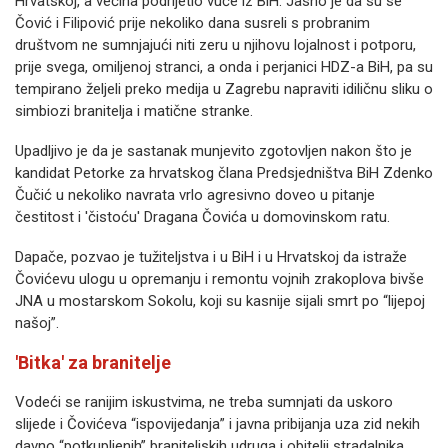
Hrvatskoj, a većina podrijetlo vuče iz BiH. Jasno je da su se
Čović i Filipović prije nekoliko dana susreli s probranim
društvom ne sumnjajući niti zeru u njihovu lojalnost i potporu,
prije svega, omiljenoj stranci, a onda i perjanici HDZ-a BiH, pa su
tempirano željeli preko medija u Zagrebu napraviti idiličnu sliku o
simbiozi branitelja i matične stranke.
Upadljivo je da je sastanak munjevito zgotovljen nakon što je
kandidat Petorke za hrvatskog člana Predsjedništva BiH Zdenko
Čučić u nekoliko navrata vrlo agresivno doveo u pitanje
čestitost i 'čistoću' Dragana Čovića u domovinskom ratu.
Dapače, pozvao je tužiteljstva i u BiH i u Hrvatskoj da istraže
Čovićevu ulogu u opremanju i remontu vojnih zrakoplova bivše
JNA u mostarskom Sokolu, koji su kasnije sijali smrt po “lijepoj
našoj”.
'Bitka' za branitelje
Vodeći se ranijim iskustvima, ne treba sumnjati da uskoro
slijede i Čovićeva “ispovijedanja” i javna pribijanja uza zid nekih
davno “potkupljenih” braniteljskih udruga i obitelji stradalnika