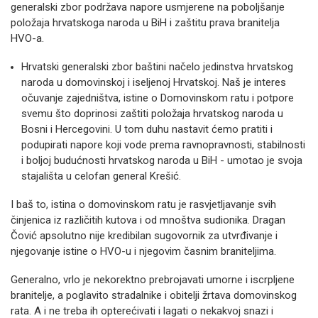
generalski zbor podržava napore usmjerene na poboljšanje
položaja hrvatskoga naroda u BiH i zaštitu prava branitelja
HVO-a.
Hrvatski generalski zbor baštini načelo jedinstva hrvatskog
naroda u domovinskoj i iseljenoj Hrvatskoj. Naš je interes
očuvanje zajedništva, istine o Domovinskom ratu i potpore
svemu što doprinosi zaštiti položaja hrvatskog naroda u
Bosni i Hercegovini. U tom duhu nastavit ćemo pratiti i
podupirati napore koji vode prema ravnopravnosti, stabilnosti
i boljoj budućnosti hrvatskog naroda u BiH - umotao je svoja
stajališta u celofan general Krešić.
I baš to, istina o domovinskom ratu je rasvjetljavanje svih
činjenica iz različitih kutova i od mnoštva sudionika. Dragan
Čović apsolutno nije kredibilan sugovornik za utvrđivanje i
njegovanje istine o HVO-u i njegovim časnim braniteljima.
Generalno, vrlo je nekorektno prebrojavati umorne i iscrpljene
branitelje, a poglavito stradalnike i obitelji žrtava domovinskog
rata. A i ne treba ih opterećivati i lagati o nekakvoj snazi i