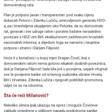
domovinskog rata.
Plan je potpuno jasan i transparentan: pod svaku cijenu
dokazati Petorci i Zdenku Lučiću, umirovljenom generalu HVO-
a, pa i braniteljima okupljenim oko Petorke, da su domovinski
rat, generali i sve udruge ratne i poratne baštine neraskidivo
povezani s HDZ-om BiH, ekskluzivnom zaštitnicom hrvatskih
nacionalnih interesa, a slijedom toga se nameće i neupitna
potpora i stranci i Darijani Filipović.
Hoće li u konačnici i u kojoj mjeri Dragan Čović, koji s
domovinskim ratom nema gotovo nikakvih dodirnih poveznica,
dok je Darijana Filipović tada bila još u povojima, uspjeti otrgnuti
sve te povijesne karike od izravnog sudionika obrane Hrvata,
BiH i Hrvatske, Zdenka Lučića i njegovih političkih promotora,
vidjet će se na izborima.
Šta će reći Milanović?
Nekoliko silnica ipak ukazuju na oprez i moguće Čovićeve
zablude iznjedrene u vidljivom napadu predizborne panike.