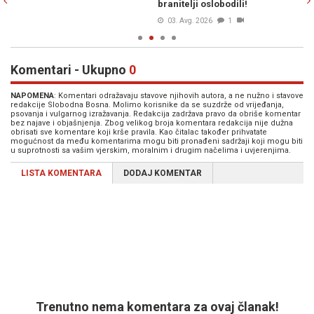
branitelji oslobodili!
je
03. Avg. 2026
1
Komentari - Ukupno
0
NAPOMENA
: Komentari odražavaju stavove njihovih autora, a ne nužno i stavove
redakcije Slobodna Bosna. Molimo korisnike da se suzdrže od vrijeđanja,
psovanja i vulgarnog izražavanja. Redakcija zadržava pravo da obriše komentar
bez najave i objašnjenja. Zbog velikog broja komentara redakcija nije dužna
obrisati sve komentare koji krše pravila. Kao čitalac također prihvatate
mogućnost da među komentarima mogu biti pronađeni sadržaji koji mogu biti
u suprotnosti sa vašim vjerskim, moralnim i drugim načelima i uvjerenjima.
LISTA KOMENTARA
DODAJ KOMENTAR
Trenutno nema komentara za ovaj članak!