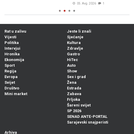
05. Avg. 2026
1
Rat u zalivu
Jeste li znali
Vijesti
Sjećanje
Politika
Kultura
Intervjui
Zdravlje
Hronika
Gastro
Ekonomija
HiTec
Sport
Auto
Regija
Show
Evropa
Sex i grad
Svijet
Žena
Društvo
Estrada
Mini market
Zabava
Frljoka
Šareni svijet
SP 2026
SENAD ANTE-PORTAL
Sarajevski snajperisti
Arhiva