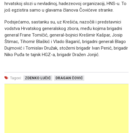
hrvatskoj slozi u nevladinoj, hadezeovoj organizaciji, HNS-u. To
još egzistira samo u glavama članova Čovićeve stranke.
Podsjećamo, sastanku su, uz Krešića, nazočili i predstavnici
vodstva Hrvatskog generalskog zbora, među kojima brigadni
general Frane Tomičić, general-bojnici Krešimir Kašpar, Josip
Štimac, Tihomir Blaškić i Vlado Bagarić, brigadni generali Blago
Dujmović i Tomislav Družak, stožerni brigadir Ivan Penić, brigadir
Niko Puđa te tajnik HGZ-a, brigadir Dražen Jonjić.
Tagovi:
ZDENKO LUČIĆ
DRAGAN ČOVIĆ