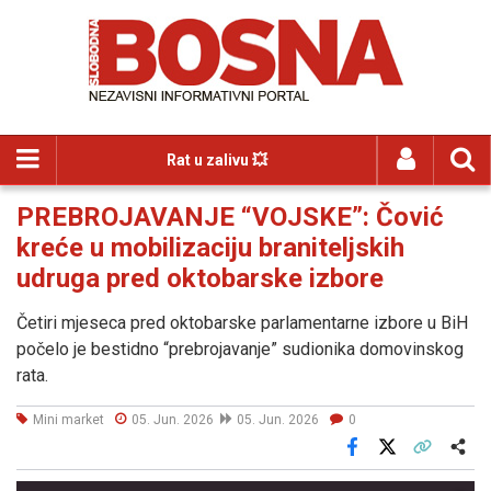
Rat u zalivu 💥
PREBROJAVANJE “VOJSKE”: Čović
kreće u mobilizaciju braniteljskih
udruga pred oktobarske izbore
Četiri mjeseca pred oktobarske parlamentarne izbore u BiH
počelo je bestidno “prebrojavanje” sudionika domovinskog
rata.
Mini market
05. Jun. 2026
05. Jun. 2026
0
Facebook
X
Kopiraj link
Više