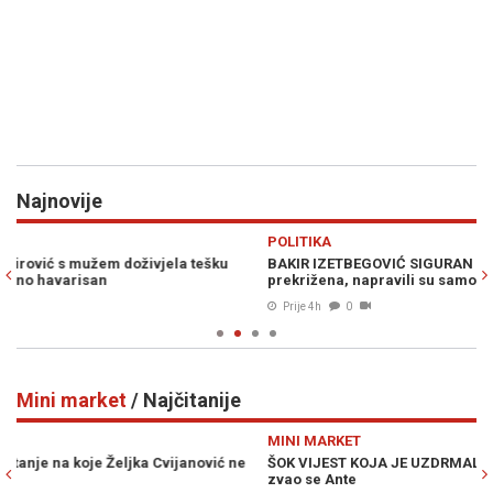
Najnovije
Previous
N
POLITIKA
H
BAKIR IZETBEGOVIĆ SIGURAN U POBJEDU SDA: "Trojka je
PO
prekrižena, napravili su samo belaj"
kn
Prije 4h
0
Mini market
/ Najčitanije
Previous
N
MINI MARKET
M
ŠOK VIJEST KOJA JE UZDRMALA SRBIJU: Vučićev djed iz Bugojna
S 
zvao se Ante
ka