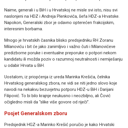
Naime, generali i u BiH i u Hrvatskoj ne misle svi isto, nisu svi
naslonjeni na HDZ i Andreja Plenkovića, šefa HDZ-a Hrvatske.
Napokon, Generalski zbor je odavno opterećen frakcijskim,
interesnim borbama.
Mnogo je hrvatskih časnika blisko predsjedniku RH Zoranu
Milanoviću i bit će jako zanimljivo i važno čuti i Milanovićeve
predizborne poruke i eventualne preporuke o potpori nekom
kandidatu ili možda poziv o razumnoj neutralnosti i nemiješanju
u odabir Hrvata u BiH.
Uostalom, iz priopćenja iz ureda Marinka Krešića, čelnika
Hrvatskog generalskog zbora, ne vidi se niti jedno slovo koje
navodi na nekakvu bezuvjetnu potporu HDZ-u BiH i Darijani
Filipović. To bi bilo krajnje neukusno i neozbiljno, ali Čović
očigledno misli da “slike više govore od riječi”.
Posjet Generalskom zboru
Predsjednik HGZ-a Marinko Krešić poručio je kako Hrvatski