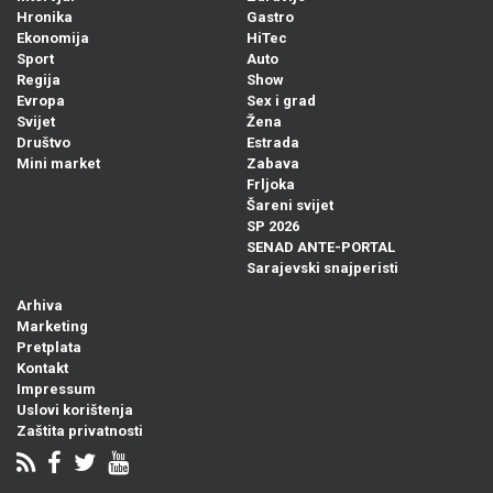
Hronika
Gastro
Ekonomija
HiTec
Sport
Auto
Regija
Show
Evropa
Sex i grad
Svijet
Žena
Društvo
Estrada
Mini market
Zabava
Frljoka
Šareni svijet
SP 2026
SENAD ANTE-PORTAL
Sarajevski snajperisti
Arhiva
Marketing
Pretplata
Kontakt
Impressum
Uslovi korištenja
Zaštita privatnosti