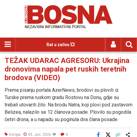
Rat u zalivu 💥
TEŽAK UDARAC AGRESORU: Ukrajina
dronovima napala pet ruskih teretnih
brodova (VIDEO)
Prema pisanju portala AzerNews, brodovi su plovili iz
Turske prema ruskom gradu Rostovu na Donu, gdje su
trebali utovariti žito. Na brodu Natra, koji plovi pod zastavom
Belizea, nalazilo se 12 članova posade. Plovilo su pogodila
četiri drona, a u napadu su poginula dva člana posade.
Evropa
05. Jun. 2026
0