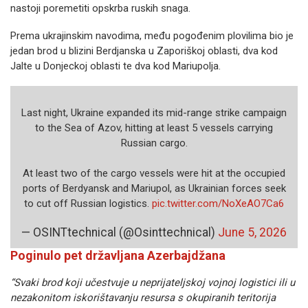
nastoji poremetiti opskrba ruskih snaga.
Prema ukrajinskim navodima, među pogođenim plovilima bio je
jedan brod u blizini Berdjanska u Zaporiškoj oblasti, dva kod
Jalte u Donjeckoj oblasti te dva kod Mariupolja.
Last night, Ukraine expanded its mid-range strike campaign
to the Sea of Azov, hitting at least 5 vessels carrying
Russian cargo.
At least two of the cargo vessels were hit at the occupied
ports of Berdyansk and Mariupol, as Ukrainian forces seek
to cut off Russian logistics.
pic.twitter.com/NoXeAO7Ca6
— OSINTtechnical (@Osinttechnical)
June 5, 2026
Poginulo pet državljana Azerbajdžana
“Svaki brod koji učestvuje u neprijateljskoj vojnoj logistici ili u
nezakonitom iskorištavanju resursa s okupiranih teritorija