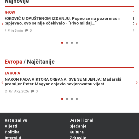
Najnovije
Previous
N
SPORT
 i
MOURINHO POBJESNIO ZBOG NEOČEKIVANOG PREOKRETA: Vel
zvijezda odlazi najvećem rivalu
Prije 13 min
0
Evropa
/ Najčitanije
Previous
N
EVROPA
ski
ŠPANIJA POSTAVILA ULTIMATUM ITALIJI: "Imate vremena do
nedjelje"
07. Avg. 2026
0
Rat u zalivu
Jeste li znali
Vijesti
Sjećanje
Politika
Kultura
Intervjui
Zdravlje