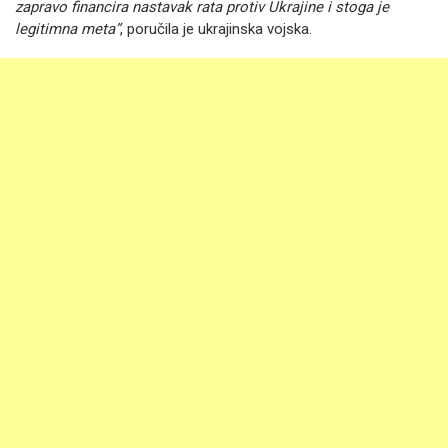
zapravo financira nastavak rata protiv Ukrajine i stoga je
legitimna meta”
, poručila je ukrajinska vojska.