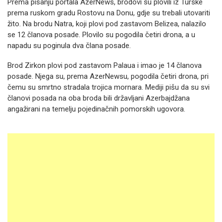
Prema pisanju portala AzerNews, brodovi su plovili iz Turske
prema ruskom gradu Rostovu na Donu, gdje su trebali utovariti
žito. Na brodu Natra, koji plovi pod zastavom Belizea, nalazilo
se 12 članova posade. Plovilo su pogodila četiri drona, a u
napadu su poginula dva člana posade.
Brod Zirkon plovi pod zastavom Palaua i imao je 14 članova
posade. Njega su, prema AzerNewsu, pogodila četiri drona, pri
čemu su smrtno stradala trojica mornara. Mediji pišu da su svi
članovi posada na oba broda bili državljani Azerbajdžana
angažirani na temelju pojedinačnih pomorskih ugovora.