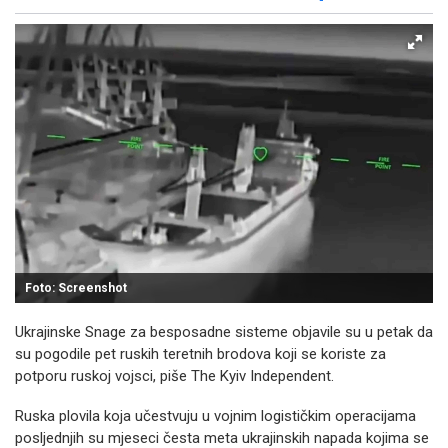
Facebook
X
Kopiraj link
Više
Foto: Screenshot
Ukrajinske Snage za besposadne sisteme objavile su u petak da
su pogodile pet ruskih teretnih brodova koji se koriste za
potporu ruskoj vojsci, piše The Kyiv Independent.
Ruska plovila koja učestvuju u vojnim logističkim operacijama
posljednjih su mjeseci česta meta ukrajinskih napada kojima se