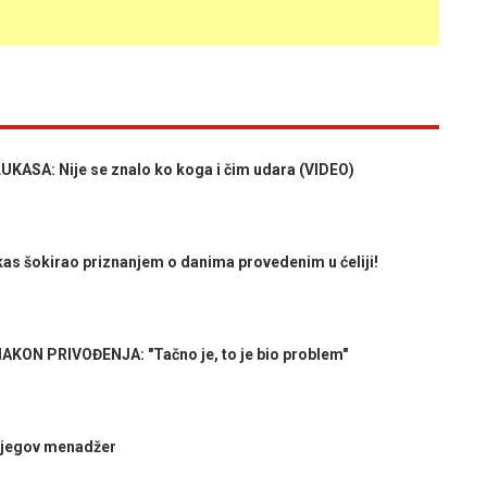
ASA: Nije se znalo ko koga i čim udara (VIDEO)
as šokirao priznanjem o danima provedenim u ćeliji!
ON PRIVOĐENJA: "Tačno je, to je bio problem"
njegov menadžer