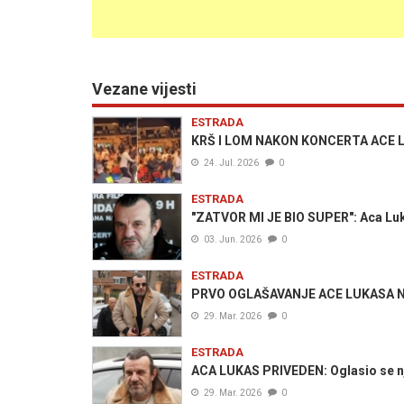
Vezane vijesti
ESTRADA
KRŠ I LOM NAKON KONCERTA ACE LUK
24. Jul. 2026
0
ESTRADA
"ZATVOR MI JE BIO SUPER": Aca Luk
03. Jun. 2026
0
ESTRADA
PRVO OGLAŠAVANJE ACE LUKASA NAK
29. Mar. 2026
0
ESTRADA
ACA LUKAS PRIVEDEN: Oglasio se 
29. Mar. 2026
0