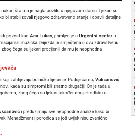
bu nakon što mu je naglo pozlilo u njegovom domu. Ljekari su
bi stabilizovali njegovo zdravstveno stanje i obavili detaljne
osti poznat kao
Aca Lukas
, primljen je u
Urgentni centar
u
rmacijama, muzička zvijezda je smještena u ovu zdravstvenu
 zbog čega su ljekari procijenili da mu je neophodna
pjevača
 koji zahtijevaju bolničko liječenje. Podsjećamo,
Vuksanović
tanovi, kada su simptomi bili znatno drugačiji. On je tada u
obama, zbog čega su ljekari također donijeli odluku o
uksanović
i preduzimaju sve neophodne analize kako bi
avak. Menadžment i porodica se još uvijek nisu zvanično