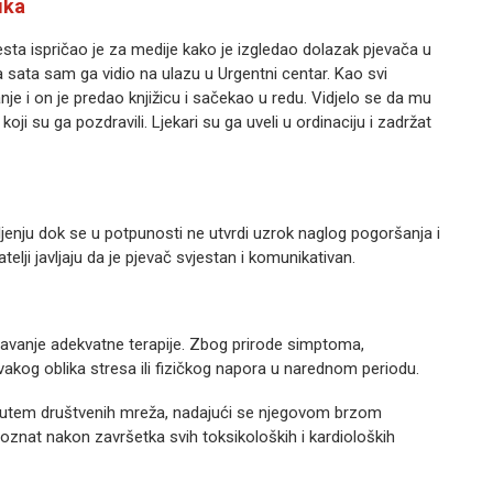
ika
jesta ispričao je za medije kako je izgledao dolazak pjevača u
la sata sam ga vidio na ulazu u Urgentni centar. Kao svi
nje i on je predao knjižicu i sačekao u redu. Vidjelo se da mu
koji su ga pozdravili. Ljekari su ga uveli u ordinaciju i zadrž
at
eljenju dok se u potpunosti ne utvrdi uzrok naglog pogoršanja i
telji javljaju da je pjevač svjestan i komunikativan.
 davanje adekvatne terapije. Zbog prirode simptoma,
akog oblika stresa ili fizičkog napora u narednom periodu.
putem društvenih mreža, nadajući se njegovom brzom
e poznat nakon završetka svih toksikoloških i kardioloških