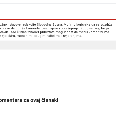
 nužno i stavove redakcije Slobodna Bosna. Molimo korisnike da se suzdrže
va pravo da obriše komentar bez najave i objašnjenja. Zbog velikog broja
 pravila. Kao čitalac također prihvatate mogućnost da među komentarima
im vjerskim, moralnim i drugim načelima i uvjerenjima.
mentara za ovaj članak!