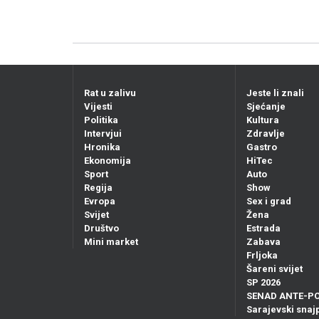
Rat u zalivu
Jeste li znali
Vijesti
Sjećanje
Politika
Kultura
Intervjui
Zdravlje
Hronika
Gastro
Ekonomija
HiTec
Sport
Auto
Regija
Show
Evropa
Sex i grad
Svijet
Žena
Društvo
Estrada
Mini market
Zabava
Frljoka
Šareni svijet
SP 2026
SENAD ANTE-P
Sarajevski snajp