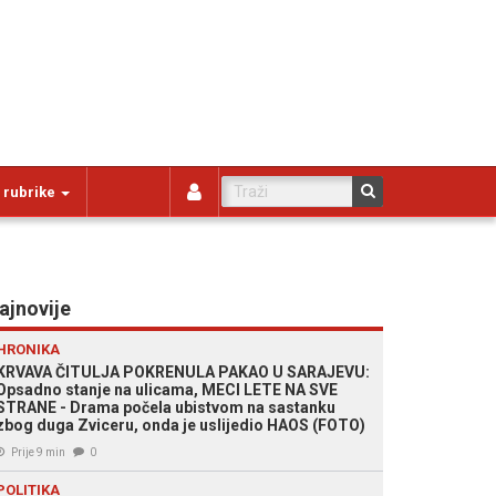
 rubrike
ajnovije
HRONIKA
KRVAVA ČITULJA POKRENULA PAKAO U SARAJEVU:
Opsadno stanje na ulicama, MECI LETE NA SVE
STRANE - Drama počela ubistvom na sastanku
zbog duga Zviceru, onda je uslijedio HAOS (FOTO)
Prije 9 min
0
POLITIKA