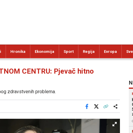
i
Hronika
Ekonomija
Sport
Regija
Evropa
Sve
NOM CENTRU: Pjevač hitno
N
zbog zdravstvenih problema.
Facebook
X
Kopiraj link
Više