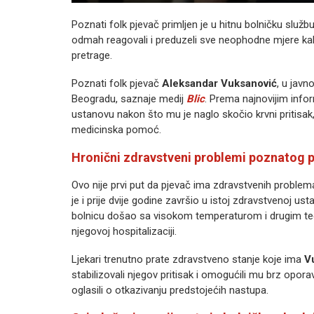
Poznati folk pjevač primljen je u hitnu bolničku služ
odmah reagovali i preduzeli sve neophodne mjere kako 
pretrage.
Poznati folk pjevač
Aleksandar Vuksanović
, u javn
Beogradu, saznaje medij
Blic
. Prema najnovijim info
ustanovu nakon što mu je naglo skočio krvni pritisak,
medicinska pomoć.
Hronični zdravstveni problemi poznatog 
Ovo nije prvi put da pjevač ima zdravstvenih problema
je i prije dvije godine završio u istoj zdravstvenoj us
bolnicu došao sa visokom temperaturom i drugim teg
njegovoj hospitalizaciji.
Ljekari trenutno prate zdravstveno stanje koje ima
V
stabilizovali njegov pritisak i omogućili mu brz opor
oglasili o otkazivanju predstojećih nastupa.