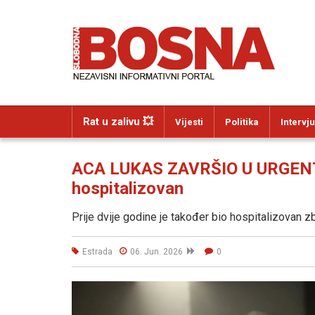
Rat u zalivu 💥
Vijesti
Politika
Intervju
ACA LUKAS ZAVRŠIO U URGENT
hospitalizovan
Prije dvije godine je također bio hospitalizovan 
Estrada
06. Jun. 2026
0