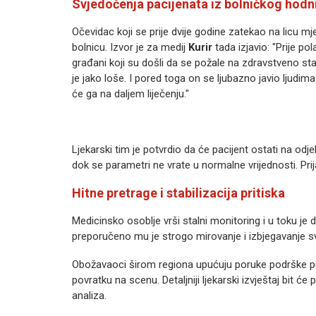
Svjedočenja pacijenata iz bolničkog hodn
Očevidac koji se prije dvije godine zatekao na licu m
bolnicu. Izvor je za medij
Kurir
tada izjavio: "Prije po
građani koji su do
šli da se požale na zdravstveno sta
je jako loše. I pored toga on se ljubazno javio ljudima 
će ga na daljem liječenju."
Ljekarski tim je potvrdio da će pacijent ostati na odj
dok se parametri ne vrate u normalne vrijednosti. Prija
Hitne pretrage i stabilizacija pritiska
Medicinsko osoblje vrši stalni monitoring i u toku je
preporučeno mu je strogo mirovanje i izbjegavanje sv
Obožavaoci širom regiona upućuju poruke podrške 
povratku na scenu. Detaljniji ljekarski izvještaj bit ć
analiza.