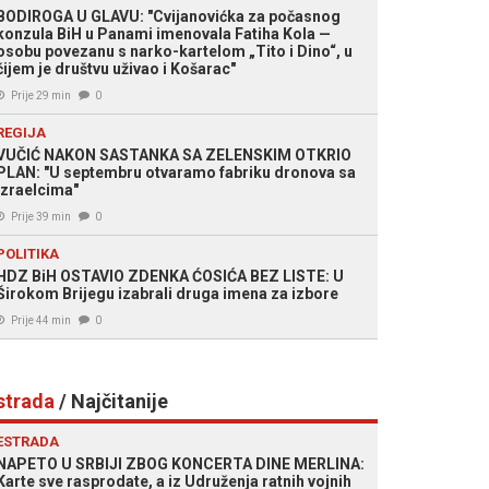
BODIROGA U GLAVU: "Cvijanovićka za počasnog
konzula BiH u Panami imenovala Fatiha Kola —
osobu povezanu s narko-kartelom „Tito i Dino“, u
čijem je društvu uživao i Košarac"
Prije 29 min
0
REGIJA
VUČIĆ NAKON SASTANKA SA ZELENSKIM OTKRIO
PLAN: "U septembru otvaramo fabriku dronova sa
Izraelcima"
Prije 39 min
0
POLITIKA
HDZ BiH OSTAVIO ZDENKA ĆOSIĆA BEZ LISTE: U
Širokom Brijegu izabrali druga imena za izbore
Prije 44 min
0
strada
/ Najčitanije
ESTRADA
NAPETO U SRBIJI ZBOG KONCERTA DINE MERLINA:
Karte sve rasprodate, a iz Udruženja ratnih vojnih