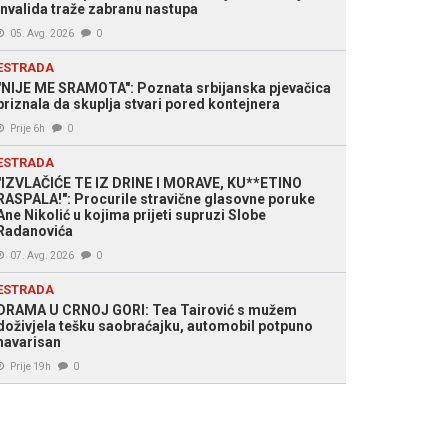
invalida traže zabranu nastupa
05. Avg. 2026
0
ESTRADA
"NIJE ME SRAMOTA": Poznata srbijanska pjevačica
priznala da skuplja stvari pored kontejnera
Prije 6h
0
ESTRADA
"IZVLAČIĆE TE IZ DRINE I MORAVE, KU**ETINO
RASPALA!": Procurile stravične glasovne poruke
Ane Nikolić u kojima prijeti supruzi Slobe
Radanovića
07. Avg. 2026
0
ESTRADA
DRAMA U CRNOJ GORI: Tea Tairović s mužem
doživjela tešku saobraćajku, automobil potpuno
havarisan
Prije 19h
0