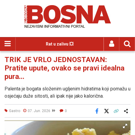
Rat u zalivu 💥
TRIK JE VRLO JEDNOSTAVAN:
Pratite upute, ovako se pravi idealna
pura...
Palenta je bogata složenim ugljenim hidratima koji pomažu u
osjećaju duže sitosti, ali ipak nije jako kalorična.
Gastro
07. Jun. 2026
0
Facebook
X
Kopiraj link
Više