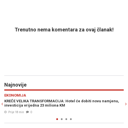
Trenutno nema komentara za ovaj članak!
Najnovije
Previous
N
POLITIKA
biti novu namjenu,
BRZA POŠTA ZA SPECIJALCE: Kako je EuroExpres
logistika za tajne policijske operacije MUP-a RS
Prije 33 min
0