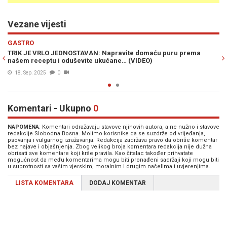
Vezane vijesti
Previous
N
GASTRO
ću puru prema
PURA NA MALO DRUGAČIJI NAČIN: Na brzinu napra
prema našem receptu i ne zaboravite jogurt… (VID
29. Sep. 2021
0
Komentari - Ukupno
0
NAPOMENA
: Komentari odražavaju stavove njihovih autora, a ne nužno i stavove
redakcije Slobodna Bosna. Molimo korisnike da se suzdrže od vrijeđanja,
psovanja i vulgarnog izražavanja. Redakcija zadržava pravo da obriše komentar
bez najave i objašnjenja. Zbog velikog broja komentara redakcija nije dužna
obrisati sve komentare koji krše pravila. Kao čitalac također prihvatate
mogućnost da među komentarima mogu biti pronađeni sadržaji koji mogu biti
u suprotnosti sa vašim vjerskim, moralnim i drugim načelima i uvjerenjima.
LISTA KOMENTARA
DODAJ KOMENTAR