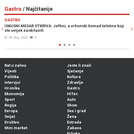
Gastro
/ Najčitanije
Previous
N
GASTRO
komad teletine koji
RECEPT STARI UVIJEK PALI: Na brzinu napravite iz
ne zaboravite trik prije serviranja...
04. Avg. 2026
0
Rat u zalivu
Jeste li znali
Vijesti
Sjećanje
Politika
Kultura
Intervjui
Zdravlje
Hronika
Gastro
Ekonomija
HiTec
Sport
Auto
Regija
Show
Evropa
Sex i grad
Svijet
Žena
Društvo
Estrada
Mini market
Zabava
Frljoka