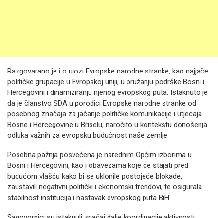
Razgovarano je i o ulozi Evropske narodne stranke, kao najjače
političke grupacije u Evropskoj uniji, u pružanju podrške Bosni i
Hercegovini i dinamiziranju njenog evropskog puta. Istaknuto je
da je članstvo SDA u porodici Evropske narodne stranke od
posebnog značaja za jačanje političke komunikacije i utjecaja
Bosne i Hercegovine u Briselu, naročito u kontekstu donošenja
odluka važnih za evropsku budućnost naše zemlje.
Posebna pažnja posvećena je narednim Općim izborima u
Bosni i Hercegovini, kao i obavezama koje će stajati pred
budućom vlašću kako bi se uklonile postojeće blokade,
zaustavili negativni politički i ekonomski trendovi, te osigurala
stabilnost institucija i nastavak evropskog puta BiH.
Sagovornici su istaknuli značaj dalje koordinacije aktivnosti