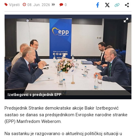
Vijesti
08. Jun. 2026
0
Facebook
X
Kopiraj link
Više
Izetbegović s predsjednik EPP
Predsjednik Stranke demokratske akcije Bakir Izetbegović
sastao se danas sa predsjednikom Evropske narodne stranke
(EPP) Manfredom Weberom.
Na sastanku je razgovarano o aktuelnoj političkoj situaciji u