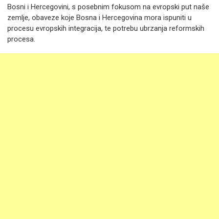
Bosni i Hercegovini, s posebnim fokusom na evropski put naše
zemlje, obaveze koje Bosna i Hercegovina mora ispuniti u
procesu evropskih integracija, te potrebu ubrzanja reformskih
procesa.