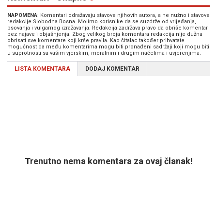
NAPOMENA
: Komentari odražavaju stavove njihovih autora, a ne nužno i stavove
redakcije Slobodna Bosna. Molimo korisnike da se suzdrže od vrijeđanja,
psovanja i vulgarnog izražavanja. Redakcija zadržava pravo da obriše komentar
bez najave i objašnjenja. Zbog velikog broja komentara redakcija nije dužna
obrisati sve komentare koji krše pravila. Kao čitalac također prihvatate
mogućnost da među komentarima mogu biti pronađeni sadržaji koji mogu biti
u suprotnosti sa vašim vjerskim, moralnim i drugim načelima i uvjerenjima.
LISTA KOMENTARA
DODAJ KOMENTAR
Trenutno nema komentara za ovaj članak!