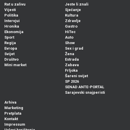
Rat u zalivu
Jeste li znali
Vijesti
Sjećanje
Politika
Kultura
Intervjui
Zdravlje
Hronika
Gastro
Ekonomija
HiTec
Sport
Auto
Regija
Show
Evropa
Sex i grad
Svijet
Žena
Društvo
Estrada
Mini market
Zabava
Frljoka
Šareni svijet
SP 2026
SENAD ANTE-PORTAL
Sarajevski snajperisti
Arhiva
Marketing
Pretplata
Kontakt
Impressum
Uslovi korištenja