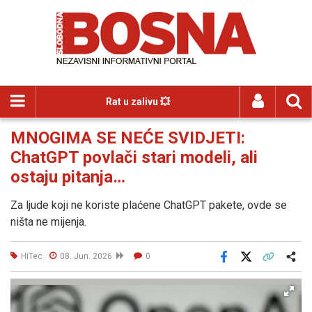
Rat u zalivu 💥
MNOGIMA SE NEĆE SVIDJETI:
ChatGPT povlači stari modeli, ali
ostaju pitanja…
Za ljude koji ne koriste plaćene ChatGPT pakete, ovde se
ništa ne mijenja.
HiTec
08. Jun. 2026
0
Facebook
X
Kopiraj link
Više