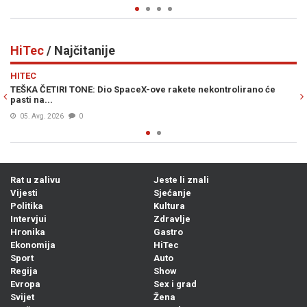
HiTec
/ Najčitanije
Previous
N
HITEC
 nekontrolirano će
TOTALNI ZAOKRET: Uskoro bi se u Europi moglo l
putničkim avionima, karte još jeftinije...
Prije 13h
0
Rat u zalivu
Jeste li znali
Vijesti
Sjećanje
Politika
Kultura
Intervjui
Zdravlje
Hronika
Gastro
Ekonomija
HiTec
Sport
Auto
Regija
Show
Evropa
Sex i grad
Svijet
Žena