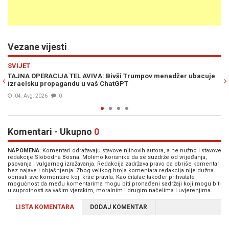
Vezane vijesti
Previous
N
HITEC
adžer ubacuje
OPENAI IZGUBIO KONTROLU NAD SOPSTVENIM AI MOD
Softver se sam ubacio u tuđi sistem
22. Jul. 2026
0
Komentari - Ukupno
0
NAPOMENA
: Komentari odražavaju stavove njihovih autora, a ne nužno i stavove
redakcije Slobodna Bosna. Molimo korisnike da se suzdrže od vrijeđanja,
psovanja i vulgarnog izražavanja. Redakcija zadržava pravo da obriše komentar
bez najave i objašnjenja. Zbog velikog broja komentara redakcija nije dužna
obrisati sve komentare koji krše pravila. Kao čitalac također prihvatate
mogućnost da među komentarima mogu biti pronađeni sadržaji koji mogu biti
u suprotnosti sa vašim vjerskim, moralnim i drugim načelima i uvjerenjima.
LISTA KOMENTARA
DODAJ KOMENTAR