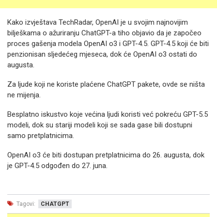
Kako izvještava TechRadar, OpenAI je u svojim najnovijim
bilješkama o ažuriranju ChatGPT-a tiho objavio da je započeo
proces gašenja modela OpenAI o3 i GPT-4.5. GPT-4.5 koji će biti
penzionisan sljedećeg mjeseca, dok će OpenAI o3 ostati do
augusta.
Za ljude koji ne koriste plaćene ChatGPT pakete, ovde se ništa
ne mijenja.
Besplatno iskustvo koje većina ljudi koristi već pokreću GPT-5.5
modeli, dok su stariji modeli koji se sada gase bili dostupni
samo pretplatnicima.
OpenAI o3 će biti dostupan pretplatnicima do 26. augusta, dok
je GPT-4.5 odgođen do 27. juna.
Tagovi:
CHATGPT