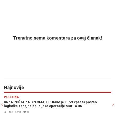
Trenutno nema komentara za ovaj članak!
Najnovije
Previous
N
ZDRAVLJE
Express postao
KARDIOLOG UPOZORIO NA OPASNOST TOPLOTNI
P-a RS
bol nikako ne smijete ignorisati
Prije 24 min
0