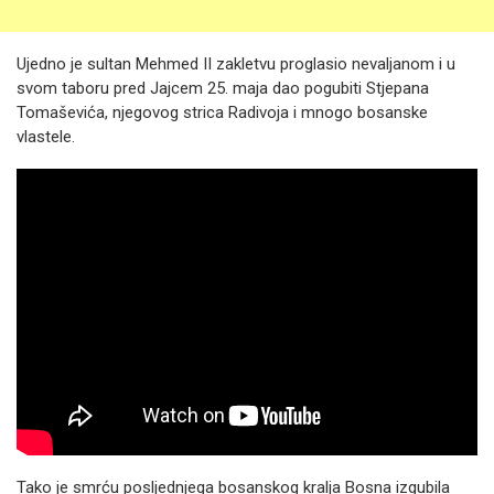
Ujedno je sultan Mehmed II zakletvu proglasio nevaljanom i u
svom taboru pred Jajcem 25. maja dao pogubiti Stjepana
Tomaševića, njegovog strica Radivoja i mnogo bosanske
vlastele.
Tako je smrću posljednjega bosanskog kralja Bosna izgubila