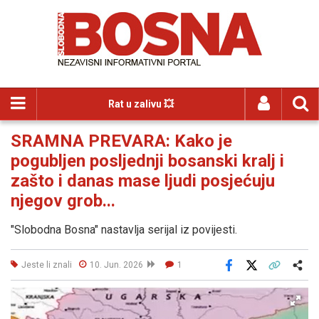
Rat u zalivu 💥
SRAMNA PREVARA: Kako je
pogubljen posljednji bosanski kralj i
zašto i danas mase ljudi posjećuju
njegov grob...
"Slobodna Bosna" nastavlja serijal iz povijesti.
Jeste li znali
10. Jun. 2026
1
Facebook
X
Kopiraj link
Više