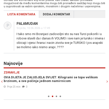
obrisati sve komentare koji krše pravila. Kao čitalac također prihvatate
mogućnost da među komentarima mogu biti pronađeni sadržaji koji mogu biti
u suprotnosti sa vašim vjerskim, moralnim i drugim načelima i uvjerenjima.
LISTA KOMENTARA
DODAJ KOMENTAR
PALAMUDAN
P
Srijeda, 10.06.2026 u 17:49
I tako smo mi Bosnjaci zadovoljni sto su nas Turci pokorili i u
robove stavili da i danas ih VOLIMO i sve nam je tursko i imena i
obicaji i vjera i hrana i nacin zivota sve je TURSKO I jos arapski
se molimo iako nismo arapi..????
Najnovije
Previous
N
ZDRAVLJE
S
OVA DIJETA JE ZALUDJELA SVIJET: Kilogrami se tope velikom
SP
brzinom, a sve počinje jednom namirnicom
de
Prije 25 min
0