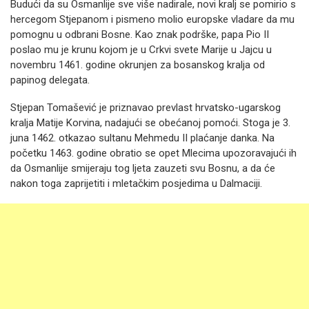
Budući da su Osmanlije sve više nadirale, novi kralj se pomirio s
hercegom Stjepanom i pismeno molio europske vladare da mu
pomognu u odbrani Bosne. Kao znak podrške, papa Pio II
poslao mu je krunu kojom je u Crkvi svete Marije u Jajcu u
novembru 1461. godine okrunjen za bosanskog kralja od
papinog delegata.
Stjepan Tomašević je priznavao prevlast hrvatsko-ugarskog
kralja Matije Korvina, nadajući se obećanoj pomoći. Stoga je 3.
juna 1462. otkazao sultanu Mehmedu II plaćanje danka. Na
početku 1463. godine obratio se opet Mlecima upozoravajući ih
da Osmanlije smijeraju tog ljeta zauzeti svu Bosnu, a da će
nakon toga zaprijetiti i mletačkim posjedima u Dalmaciji.