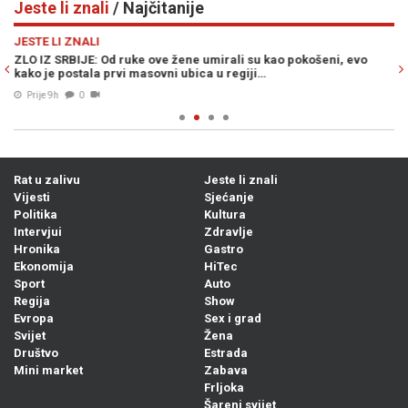
Jeste li znali
/ Najčitanije
Previous
N
JESTE LI ZNALI
JE
,
ZLO IZ SRBIJE: Od ruke ove žene umirali su kao pokošeni, evo
PA
kako je postala prvi masovni ubica u regiji…
dj
Prije 9h
0
Rat u zalivu
Jeste li znali
Vijesti
Sjećanje
Politika
Kultura
Intervjui
Zdravlje
Hronika
Gastro
Ekonomija
HiTec
Sport
Auto
Regija
Show
Evropa
Sex i grad
Svijet
Žena
Društvo
Estrada
Mini market
Zabava
Frljoka
Šareni svijet