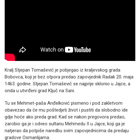
Kralj Stjepan Tomašević je pobjegao iz kraljevskog grada
Bobovca, koji je bez otpora predao zapovjednik Radak 20. maja
1463. godine. Stjepan Tomašević se najprije sklonio u Jajce, a
onda u utvrđeni grad Ključ na Sani.
Tu se Mehmet-paša Anđelković pismeno i pod zakletvom
obavezao da će mu poštedjeti život i pustiti da slobodno ide
gdje hoće ako preda grad. Kad se nakon pregovora predao,
zarobio ga je i odveo sultanu Mehmedu II u Jajce, koji ga je
natjerao da potpiše naredbu svim zapovjednicima da predaju
gradove Osmanlijama.