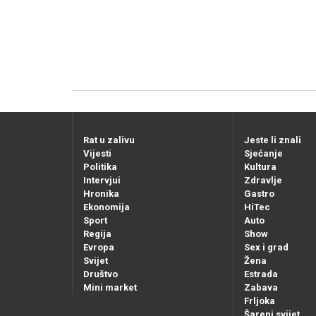
Rat u zalivu
Jeste li znali
Vijesti
Sjećanje
Politika
Kultura
Intervjui
Zdravlje
Hronika
Gastro
Ekonomija
HiTec
Sport
Auto
Regija
Show
Evropa
Sex i grad
Svijet
Žena
Društvo
Estrada
Mini market
Zabava
Frljoka
Šareni svijet