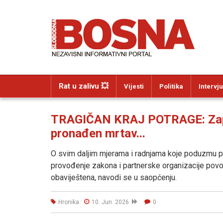
Rat u zalivu 💥
Vijesti
Politika
Intervju
TRAGIČAN KRAJ POTRAGE: Zapos
pronađen mrtav...
O svim daljim mjerama i radnjama koje poduzmu po
provođenje zakona i partnerske organizacije pov
obaviještena, navodi se u saopćenju.
Hronika
10. Jun. 2026
0