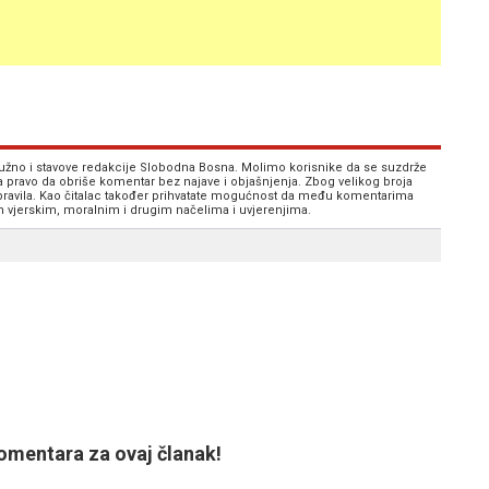
 nužno i stavove redakcije Slobodna Bosna. Molimo korisnike da se suzdrže
va pravo da obriše komentar bez najave i objašnjenja. Zbog velikog broja
 pravila. Kao čitalac također prihvatate mogućnost da među komentarima
im vjerskim, moralnim i drugim načelima i uvjerenjima.
mentara za ovaj članak!