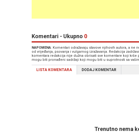
Komentari - Ukupno
0
NAPOMENA
: Komentari odražavaju stavove njihovih autora, a ne
od vrijeđanja, psovanja i vulgarnog izražavanja. Redakcija zadrža
komentara redakcija nije dužna obrisati sve komentare koji krše
mogu biti pronađeni sadržaji koji mogu biti u suprotnosti sa vaš
LISTA KOMENTARA
DODAJ KOMENTAR
Trenutno nema ko