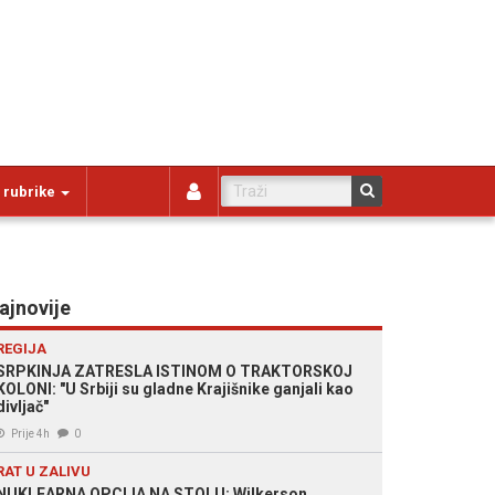
 rubrike
ajnovije
REGIJA
SRPKINJA ZATRESLA ISTINOM O TRAKTORSKOJ
KOLONI: "U Srbiji su gladne Krajišnike ganjali kao
divljač"
Prije 4h
0
RAT U ZALIVU
NUKLEARNA OPCIJA NA STOLU: Wilkerson