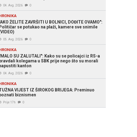
04. Avg. 2026
0
HRONIKA
"AKO ŽELITE ZAVRŠITI U BOLNICI, DOĐITE OVAMO":
Političar se potukao na plaži, kamere sve snimile
(VIDEO)
05. Avg. 2026
0
HRONIKA
"MALO SU ZALUTALI": Kako su se policajci iz RS-a
pravdali kolegama u SBK prije nego što su morali
napustiti kanton
04. Avg. 2026
0
HRONIKA
TUŽNA VIJEST IZ ŠIROKOG BRIJEGA: Preminuo
poznati biznismen
Prije 17h
0