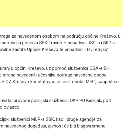
 potraga za navedenom osobom na području općine Kreševo, u
va unutrašnjih poslova SBK Travnik – pripadnici JSP-a i SKP-a
ivilne zaštite Općine Kreševo te pripadnici LD „Tetrijeb”
u Turanj u općini Kreševo, uz pomoć službenika OSA-e BiH,
 od strane navedenih učesnika potrage navedena osoba
nik DZ Kreševo konstatovao je smrt osobe M.B.", saopćili su
hvata, provode policijski službenici OKP PU Kiseljak, pod
o ovlastio.
ijski službenici MUP-a SBK, kao i druge agencije za
om navedenog događaja, javnost će biti blagovremeno