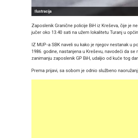
Ilustracija
Zaposlenik Granične policije BiH iz Kreševa, čije je n
jučer oko 13.40 sati na užem lokalitetu Turanj u opći
IZ MUP-a SBK naveli su kako je njegov nestanak u pone
1986. godine, nastanjena u Kreševu, navodeći da se n
zanimanju zaposlenik GP BiH, udaljio od kuće tog da
Prema prijavi, sa sobom je odnio službeno naoružanje