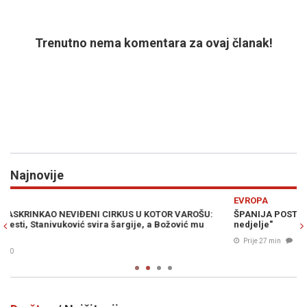
Trenutno nema komentara za ovaj članak!
Najnovije
Previous
N
EVROPA
E
ŠPANIJA POSTAVILA ULTIMATUM ITALIJI: "Imate vremena do
"
nedjelje"
P
s
Prije 27 min
0