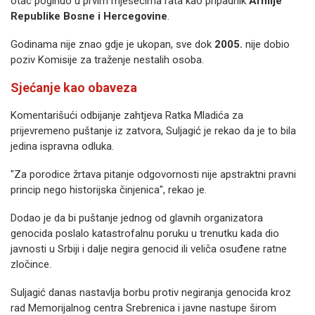
otac poginuo u prvim mjesecima rata kao pripadnik
Armije
Republike Bosne i Hercegovine
.
Godinama nije znao gdje je ukopan, sve dok
2005.
nije dobio
poziv Komisije za traženje nestalih osoba.
Sjećanje kao obaveza
Komentarišući odbijanje zahtjeva Ratka Mladića za
prijevremeno puštanje iz zatvora, Suljagić je rekao da je to bila
jedina ispravna odluka.
"Za porodice žrtava pitanje odgovornosti nije apstraktni pravni
princip nego historijska činjenica", rekao je.
Dodao je da bi puštanje jednog od glavnih organizatora
genocida poslalo katastrofalnu poruku u trenutku kada dio
javnosti u Srbiji i dalje negira genocid ili veliča osuđene ratne
zločince.
Suljagić danas nastavlja borbu protiv negiranja genocida kroz
rad Memorijalnog centra Srebrenica i javne nastupe širom