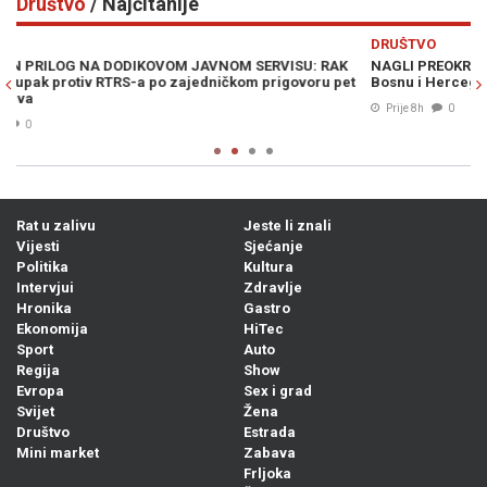
Društvo
/ Najčitanije
Previous
N
DRUŠTVO
D
NAGLI PREOKRET: AccuWeather objavio vremensku prognozu za
U
t
Bosnu i Hercegovinu...
P
S
Prije 8h
0
Rat u zalivu
Jeste li znali
Vijesti
Sjećanje
Politika
Kultura
Intervjui
Zdravlje
Hronika
Gastro
Ekonomija
HiTec
Sport
Auto
Regija
Show
Evropa
Sex i grad
Svijet
Žena
Društvo
Estrada
Mini market
Zabava
Frljoka