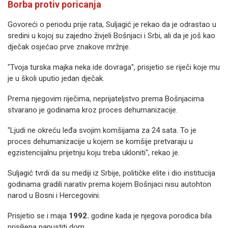
Borba protiv poricanja
Govoreći o periodu prije rata, Suljagić je rekao da je odrastao u
sredini u kojoj su zajedno živjeli Bošnjaci i Srbi, ali da je još kao
dječak osjećao prve znakove mržnje.
"Tvoja turska majka neka ide dovraga", prisjetio se riječi koje mu
je u školi uputio jedan dječak.
Prema njegovim riječima, neprijateljstvo prema Bošnjacima
stvarano je godinama kroz proces dehumanizacije.
"Ljudi ne okreću leđa svojim komšijama za 24 sata. To je
proces dehumanizacije u kojem se komšije pretvaraju u
egzistencijalnu prijetnju koju treba ukloniti", rekao je.
Suljagić tvrdi da su mediji iz Srbije, političke elite i dio institucija
godinama gradili narativ prema kojem Bošnjaci nisu autohton
narod u Bosni i Hercegovini.
Prisjetio se i maja
1992.
godine kada je njegova porodica bila
prisiljena napustiti dom.