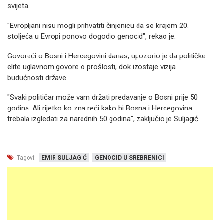
svijeta.
"Evropljani nisu mogli prihvatiti činjenicu da se krajem 20.
stoljeća u Evropi ponovo dogodio genocid", rekao je.
Govoreći o Bosni i Hercegovini danas, upozorio je da političke
elite uglavnom govore o prošlosti, dok izostaje vizija
budućnosti države.
"Svaki političar može vam držati predavanje o Bosni prije 50
godina. Ali rijetko ko zna reći kako bi Bosna i Hercegovina
trebala izgledati za narednih 50 godina", zaključio je Suljagić.
Tagovi:
EMIR SULJAGIĆ
GENOCID U SREBRENICI