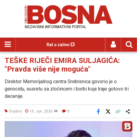
Rat u zalivu 💥
TEŠKE RIJEČI EMIRA SULJAGIĆA:
"Pravda više nije moguća"
Direktor Memorijalnog centra Srebrenica govorio je o
genocidu, susretu sa zločincem i borbi koja traje gotovo tri
decenije.
Društvo
10. Jun. 2026
0
Facebook
X
Kopiraj link
Više