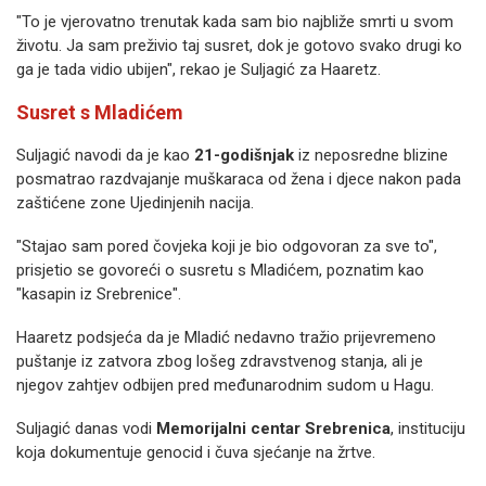
"To je vjerovatno trenutak kada sam bio najbliže smrti u svom
životu. Ja sam preživio taj susret, dok je gotovo svako drugi ko
ga je tada vidio ubijen", rekao je Suljagić za Haaretz.
Susret s Mladićem
Suljagić navodi da je kao
21-godišnjak
iz neposredne blizine
posmatrao razdvajanje muškaraca od žena i djece nakon pada
zaštićene zone Ujedinjenih nacija.
"Stajao sam pored čovjeka koji je bio odgovoran za sve to",
prisjetio se govoreći o susretu s Mladićem, poznatim kao
"kasapin iz Srebrenice".
Haaretz podsjeća da je Mladić nedavno tražio prijevremeno
puštanje iz zatvora zbog lošeg zdravstvenog stanja, ali je
njegov zahtjev odbijen pred međunarodnim sudom u Hagu.
Suljagić danas vodi
Memorijalni centar Srebrenica
, instituciju
koja dokumentuje genocid i čuva sjećanje na žrtve.