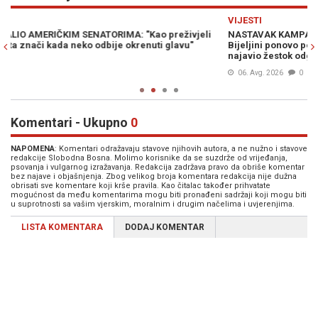
Previous
N
VIJESTI
V
NASTAVAK KAMPANJE UZNEMIRAVANJA: MUP RS i Tužilaštvo u
S
Bijeljini ponovo pozivaju saradnike MC Srebrenica, Suljagić
bo
najavio žestok odgovor
06. Avg. 2026
0
Komentari - Ukupno
0
NAPOMENA
: Komentari odražavaju stavove njihovih autora, a ne nužno i stavove
redakcije Slobodna Bosna. Molimo korisnike da se suzdrže od vrijeđanja,
psovanja i vulgarnog izražavanja. Redakcija zadržava pravo da obriše komentar
bez najave i objašnjenja. Zbog velikog broja komentara redakcija nije dužna
obrisati sve komentare koji krše pravila. Kao čitalac također prihvatate
mogućnost da među komentarima mogu biti pronađeni sadržaji koji mogu biti
u suprotnosti sa vašim vjerskim, moralnim i drugim načelima i uvjerenjima.
LISTA KOMENTARA
DODAJ KOMENTAR