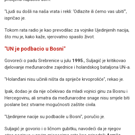
"Ljudi su došli na naša vrata i rekli: ‘Odlazite ili ćemo vas ubiti’",
ispričao je.
Tokom rata radio je kao prevodilac za vojnike Ujedinjenih nacija,
što mu je, kako kaže, vjerovatno spasilo život.
"UN je podbacio u Bosni"
Govoreći o padu Srebrenice u julu
1995.
, Suljagić je kritikovao
djelovanje međunarodne zajednice i holandskog bataljona UN-a.
"Holanđani nisu učinili ništa da spriječe krvoproliće", rekao je.
Ipak, dodao je da nije očekivao da mladi vojnici ginu za Bosnu i
Hercegovinu, ali smatra da međunarodne snage nisu smjele biti
poslane bez stvarne mogućnosti zaštite civila.
"Ujedinjene nacije su podbacile u Bosni", poručio je.
Suljagić je govorio i o ličnom gubitku, navodeći da je njegov