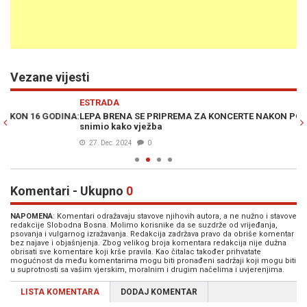
Vezane vijesti
Previous
N
ESTRADA
E
A:
LEPA BRENA SE PRIPREMA ZA KONCERTE NAKON POVREDE: Sin je
NA
snimio kako vježba
u 
27. Dec. 2024
0
Komentari - Ukupno
0
NAPOMENA
: Komentari odražavaju stavove njihovih autora, a ne nužno i stavove
redakcije Slobodna Bosna. Molimo korisnike da se suzdrže od vrijeđanja,
psovanja i vulgarnog izražavanja. Redakcija zadržava pravo da obriše komentar
bez najave i objašnjenja. Zbog velikog broja komentara redakcija nije dužna
obrisati sve komentare koji krše pravila. Kao čitalac također prihvatate
mogućnost da među komentarima mogu biti pronađeni sadržaji koji mogu biti
u suprotnosti sa vašim vjerskim, moralnim i drugim načelima i uvjerenjima.
LISTA KOMENTARA
DODAJ KOMENTAR