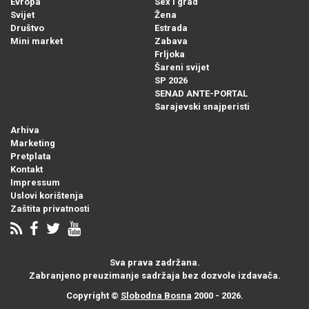
Evropa
Sex i grad
Svijet
Žena
Društvo
Estrada
Mini market
Zabava
Frljoka
Šareni svijet
SP 2026
SENAD ANTE-PORTAL
Sarajevski snajperisti
Arhiva
Marketing
Pretplata
Kontakt
Impressum
Uslovi korištenja
Zaštita privatnosti
Sva prava zadržana.
Zabranjeno preuzimanje sadržaja bez dozvole izdavača.
Copyright ©
Slobodna Bosna
2000 - 2026.