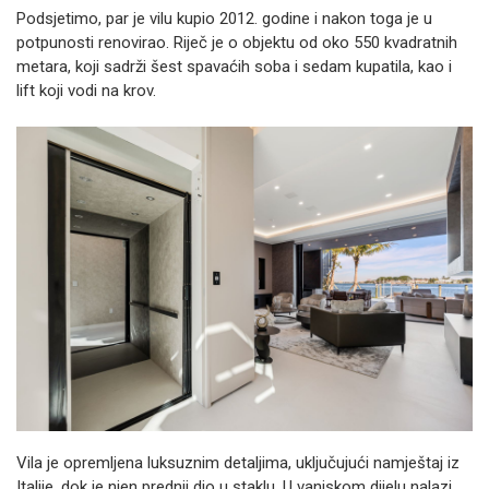
Podsjetimo, par je vilu kupio 2012. godine i nakon toga je u
potpunosti renovirao. Riječ je o objektu od oko 550 kvadratnih
metara, koji sadrži šest spavaćih soba i sedam kupatila, kao i
lift koji vodi na krov.
Vila je opremljena luksuznim detaljima, uključujući namještaj iz
Italije, dok je njen prednji dio u staklu. U vanjskom dijelu nalazi