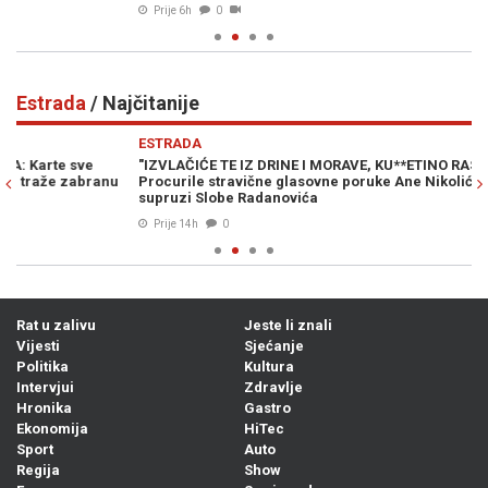
Prije 6h
0
Estrada
/ Najčitanije
Previous
N
ESTRADA
E
"IZVLAČIĆE TE IZ DRINE I MORAVE, KU**ETINO RASPALA!":
SE
Procurile stravične glasovne poruke Ane Nikolić u kojima prijeti
Bj
supruzi Slobe Radanovića
(V
Prije 14h
0
Rat u zalivu
Jeste li znali
Vijesti
Sjećanje
Politika
Kultura
Intervjui
Zdravlje
Hronika
Gastro
Ekonomija
HiTec
Sport
Auto
Regija
Show