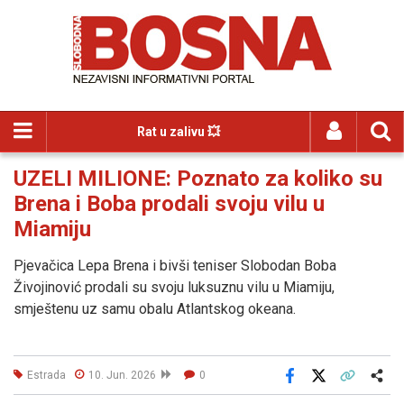
Rat u zalivu 💥
UZELI MILIONE: Poznato za koliko su
Brena i Boba prodali svoju vilu u
Miamiju
Pjevačica Lepa Brena i bivši teniser Slobodan Boba
Živojinović prodali su svoju luksuznu vilu u Miamiju,
smještenu uz samu obalu Atlantskog okeana.
Estrada
10. Jun. 2026
0
Facebook
X
Kopiraj link
Više