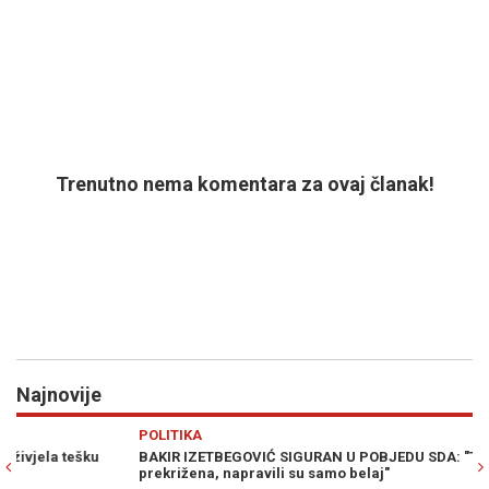
Trenutno nema komentara za ovaj članak!
Najnovije
Previous
N
POLITIKA
H
BAKIR IZETBEGOVIĆ SIGURAN U POBJEDU SDA: "Trojka je
PO
prekrižena, napravili su samo belaj"
kn