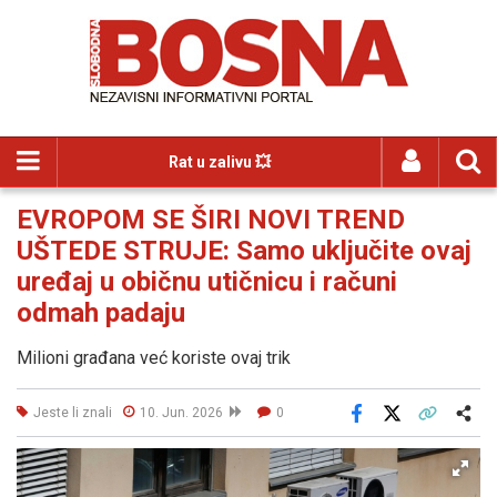
Rat u zalivu 💥
EVROPOM SE ŠIRI NOVI TREND
UŠTEDE STRUJE: Samo uključite ovaj
uređaj u običnu utičnicu i računi
odmah padaju
Milioni građana već koriste ovaj trik
Jeste li znali
10. Jun. 2026
0
Facebook
X
Kopiraj link
Više