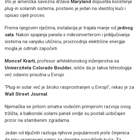
što je američka savezna država
Maryland
dopustila korištenje
plug-in solarnih sistema, postavio je jedan na vlastitoj kući i
opisao cijeli proces.
Prema njegovim riječima, instalacija je trajala manje od
jednog
sata
. Nakon spajanja panela s mikroinverterom i priključivanja
sistema na vanjsku utičnicu, proizvodnja električne energije
mogla je odmah započeti.
Moncef Krarti
, profesor arhitektonskog inženjerstva sa
Univerziteta Colorado Boulder
, ističe da je takva tehnologija
već odavno prisutna u Evropi.
“Plug-in solar već je široko rasprostranjen u Evropi”, rekao je za
Wall Street Journal
.
Njemačka se pritom smatra vodećim primjerom razvoja ovog
tržišta, a balkonski solarni paneli ondje su postali uobičajen
prizor na stambenim zgradama.
Jedan od ključnih razloga njihove popularnosti jeste činjenica
da nisu rezervisani samo za vlasnike porodičnih kuća. Za