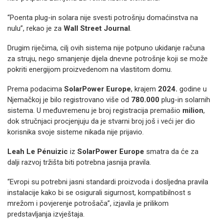
“Poenta plug-in solara nije svesti potrošnju domaćinstva na
nulu”, rekao je za
Wall Street Journal
.
Drugim riječima, cilj ovih sistema nije potpuno ukidanje računa
za struju, nego smanjenje dijela dnevne potrošnje koji se može
pokriti energijom proizvedenom na vlastitom domu.
Prema podacima
SolarPower Europe
, krajem
2024.
godine u
Njemačkoj je bilo registrovano više od
780.000
plug-in solarnih
sistema. U međuvremenu je broj registracija premašio
milion
,
dok stručnjaci procjenjuju da je stvarni broj još i veći jer dio
korisnika svoje sisteme nikada nije prijavio.
Leah Le Pénuizic
iz
SolarPower Europe
smatra da će za
dalji razvoj tržišta biti potrebna jasnija pravila.
“Evropi su potrebni jasni standardi proizvoda i dosljedna pravila
instalacije kako bi se osigurali sigurnost, kompatibilnost s
mrežom i povjerenje potrošača”, izjavila je prilikom
predstavljanja izvještaja.