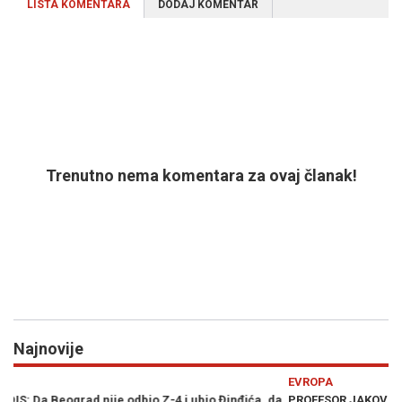
LISTA KOMENTARA
DODAJ KOMENTAR
Trenutno nema komentara za ovaj članak!
Najnovije
Previous
N
EVROPA
VI
da
PROFESOR JAKOVINA O POSJETI ZELENSKOG SRBIJI: "Još se nije
SU