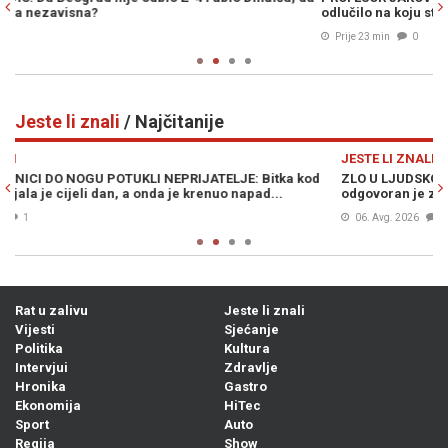
odlučilo na koju stranu se ide"
ge
Prije 23 min
0
Jeste li znali
/ Najčitanije
Previous
N
JESTE LI ZNALI
JE
ZLO U LJUDSKOM OBLIKU: Naređivao je jeziva ubistva i mučenja,
NA
odgovoran je za genocid, a posebno su na meti bili muslimani…
sa
06. Avg. 2026
0
Rat u zalivu
Jeste li znali
Vijesti
Sjećanje
Politika
Kultura
Intervjui
Zdravlje
Hronika
Gastro
Ekonomija
HiTec
Sport
Auto
Regija
Show