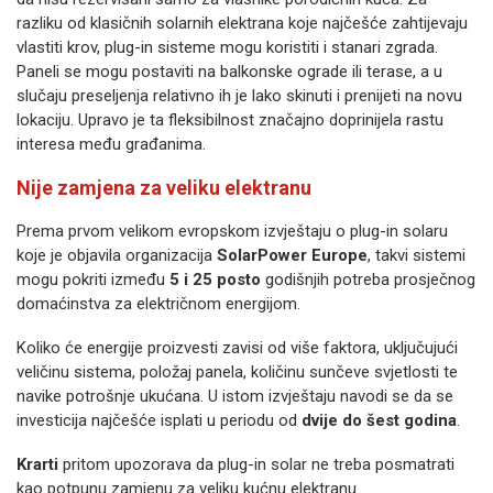
razliku od klasičnih solarnih elektrana koje najčešće zahtijevaju
vlastiti krov, plug-in sisteme mogu koristiti i stanari zgrada.
Paneli se mogu postaviti na balkonske ograde ili terase, a u
slučaju preseljenja relativno ih je lako skinuti i prenijeti na novu
lokaciju. Upravo je ta fleksibilnost značajno doprinijela rastu
interesa među građanima.
Nije zamjena za veliku elektranu
Prema prvom velikom evropskom izvještaju o plug-in solaru
koje je objavila organizacija
SolarPower Europe
, takvi sistemi
mogu pokriti između
5 i 25 posto
godišnjih potreba prosječnog
domaćinstva za električnom energijom.
Koliko će energije proizvesti zavisi od više faktora, uključujući
veličinu sistema, položaj panela, količinu sunčeve svjetlosti te
navike potrošnje ukućana. U istom izvještaju navodi se da se
investicija najčešće isplati u periodu od
dvije do šest godina
.
Krarti
pritom upozorava da plug-in solar ne treba posmatrati
kao potpunu zamjenu za veliku kućnu elektranu.