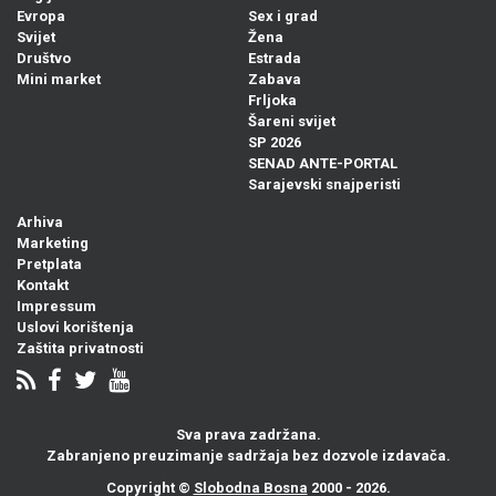
Evropa
Sex i grad
Svijet
Žena
Društvo
Estrada
Mini market
Zabava
Frljoka
Šareni svijet
SP 2026
SENAD ANTE-PORTAL
Sarajevski snajperisti
Arhiva
Marketing
Pretplata
Kontakt
Impressum
Uslovi korištenja
Zaštita privatnosti
Sva prava zadržana.
Zabranjeno preuzimanje sadržaja bez dozvole izdavača.
Copyright ©
Slobodna Bosna
2000 - 2026.