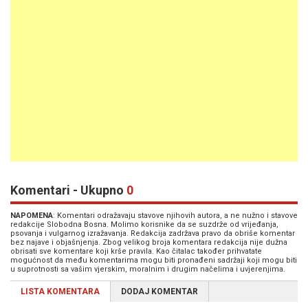
Komentari - Ukupno
0
NAPOMENA
: Komentari odražavaju stavove njihovih autora, a ne nužno i stavove
redakcije Slobodna Bosna. Molimo korisnike da se suzdrže od vrijeđanja,
psovanja i vulgarnog izražavanja. Redakcija zadržava pravo da obriše komentar
bez najave i objašnjenja. Zbog velikog broja komentara redakcija nije dužna
obrisati sve komentare koji krše pravila. Kao čitalac također prihvatate
mogućnost da među komentarima mogu biti pronađeni sadržaji koji mogu biti
u suprotnosti sa vašim vjerskim, moralnim i drugim načelima i uvjerenjima.
LISTA KOMENTARA
DODAJ KOMENTAR