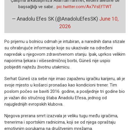
Çalışma arkadaşımıza Allah’tan rahmet, kederli ailesine de
başsağlığı ve sabır…
pic.twitter.com/Ax7VsEfTWT
— Anadolu Efes SK (@AnadoluEfesSK)
June 10,
2026
Po prijemu u bolnicu odmah je intubiran, a narednih dana stizale
su ohrabrujuće informacije koje su ukazivale na određeni
napredak u njegovom zdravstvenom stanju. Ipak, uprkos velikim
naporima ljekara i višesedmičnoj borbi, Güneš nije uspio
pobijediti najtežu životnu utakmicu.
Serhat Güneš iza sebe nije imao zapaženu igračku karijeru, ali je
svoje mjesto u košarci pronašao kao kondicioni trener. Tim
poslom počeo se baviti 2016. godine, a posljednje tri godine bio
je važan dio stručnog štaba Anadolu Efesa, jednog od
najuglednijih evropskih klubova.
Njegova prerana smrt izazvala je veliku tugu među igračima,
trenerima i sportskim radnicima, koji se od njega opraštaju
emotivnim porukama na društvenim mrežama.