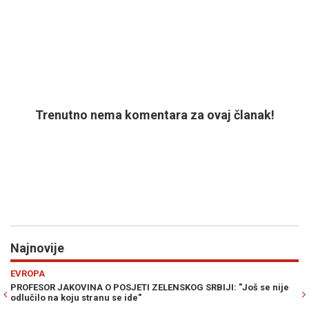
Trenutno nema komentara za ovaj članak!
Najnovije
Previous
N
VIJESTI
oš se nije
SULJAGIĆ ZAHVALIO AMERIČKIM SENATORIMA: "Kao preživ
genocida znam šta znači kada neko odbije okrenuti glavu