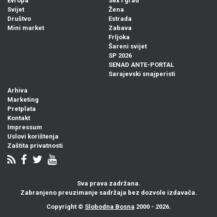
Evropa
Sex i grad
Svijet
Žena
Društvo
Estrada
Mini market
Zabava
Frljoka
Šareni svijet
SP 2026
SENAD ANTE-PORTAL
Sarajevski snajperisti
Arhiva
Marketing
Pretplata
Kontakt
Impressum
Uslovi korištenja
Zaštita privatnosti
Sva prava zadržana.
Zabranjeno preuzimanje sadržaja bez dozvole izdavača.
Copyright ©
Slobodna Bosna
2000 - 2026.