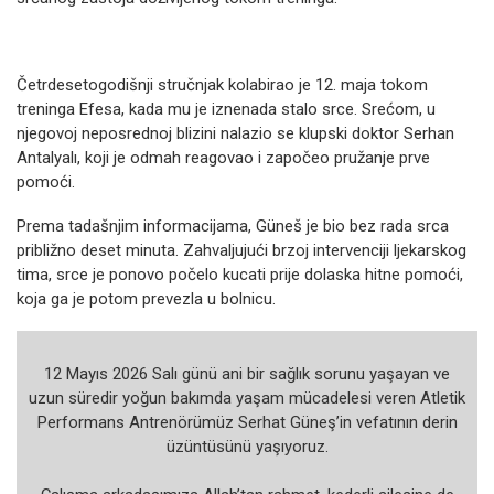
Četrdesetogodišnji stručnjak kolabirao je 12. maja tokom
treninga Efesa, kada mu je iznenada stalo srce. Srećom, u
njegovoj neposrednoj blizini nalazio se klupski doktor Serhan
Antalyalı, koji je odmah reagovao i započeo pružanje prve
pomoći.
Prema tadašnjim informacijama, Güneš je bio bez rada srca
približno deset minuta. Zahvaljujući brzoj intervenciji ljekarskog
tima, srce je ponovo počelo kucati prije dolaska hitne pomoći,
koja ga je potom prevezla u bolnicu.
12 Mayıs 2026 Salı günü ani bir sağlık sorunu yaşayan ve
uzun süredir yoğun bakımda yaşam mücadelesi veren Atletik
Performans Antrenörümüz Serhat Güneş’in vefatının derin
üzüntüsünü yaşıyoruz.