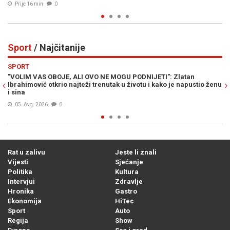
Prije 33 min
0
Sport
/ Najčitanije
Previous
N
SPORT
Zlatan
GORI U FIFA-i: Stigao hitan demantij iz sjedišta organizac
e napustio ženu
medijski navodi proglašeni izmišljotinom
04. Avg. 2026
0
Rat u zalivu
Jeste li znali
Vijesti
Sjećanje
Politika
Kultura
Intervjui
Zdravlje
Hronika
Gastro
Ekonomija
HiTec
Sport
Auto
Regija
Show