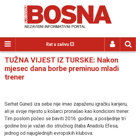
Rat u zalivu 💥
TUŽNA VIJEST IZ TURSKE: Nakon
mjesec dana borbe preminuo mladi
trener
Serhat Güneš iza sebe nije imao zapaženu igračku karijeru,
ali je svoje mjesto u košarci pronašao kao kondicioni trener.
Tim poslom počeo se baviti 2016. godine, a posljednje tri
godine bio je važan dio stručnog štaba Anadolu Efesa,
jednog od najuglednijih evropskih klubova.