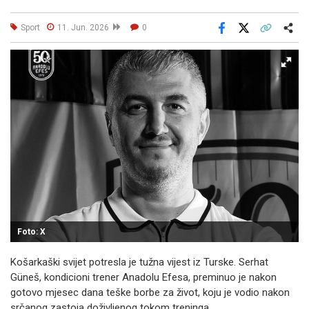
Sport
11. Jun. 2026
0
Facebook
X
Kopiraj link
Više
Foto: X
Košarkaški svijet potresla je tužna vijest iz Turske. Serhat
Güneš, kondicioni trener Anadolu Efesa, preminuo je nakon
gotovo mjesec dana teške borbe za život, koju je vodio nakon
srčanog zastoja doživljenog tokom treninga.