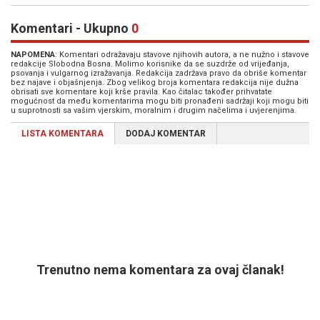
Komentari - Ukupno
0
NAPOMENA
: Komentari odražavaju stavove njihovih autora, a ne nužno i stavove
redakcije Slobodna Bosna. Molimo korisnike da se suzdrže od vrijeđanja,
psovanja i vulgarnog izražavanja. Redakcija zadržava pravo da obriše komentar
bez najave i objašnjenja. Zbog velikog broja komentara redakcija nije dužna
obrisati sve komentare koji krše pravila. Kao čitalac također prihvatate
mogućnost da među komentarima mogu biti pronađeni sadržaji koji mogu biti
u suprotnosti sa vašim vjerskim, moralnim i drugim načelima i uvjerenjima.
LISTA KOMENTARA
DODAJ KOMENTAR
Trenutno nema komentara za ovaj članak!