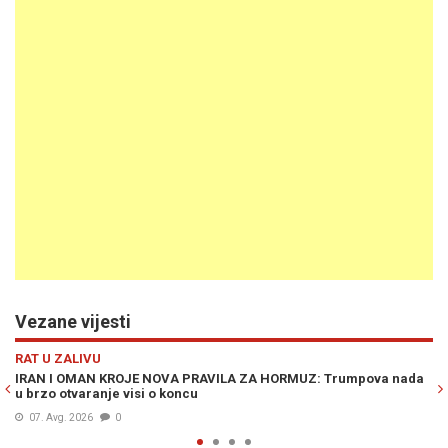
Vezane vijesti
Previous
N
RAT U ZALIVU
a nada
DRAMA U HORMUŠKOM MOREUZU: Dvije snažne eksplozije
potresle tanker uz obalu Omana, pomorske službe na nogama
06. Avg. 2026
0