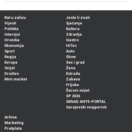
Rat u zalivu
Jeste li znali
Vijesti
Sjećanje
Politika
Kultura
Intervjui
Zdravlje
Hronika
Gastro
Ekonomija
HiTec
Sport
Auto
Regija
Show
Evropa
Sex i grad
Svijet
Žena
Društvo
Estrada
Mini market
Zabava
Frljoka
Šareni svijet
SP 2026
SENAD ANTE-PORTAL
Sarajevski snajperisti
Arhiva
Marketing
Pretplata