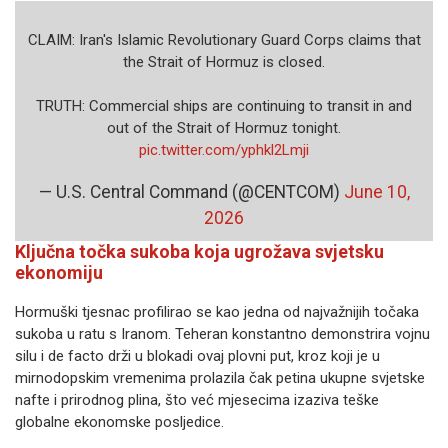
CLAIM: Iran's Islamic Revolutionary Guard Corps claims that
the Strait of Hormuz is closed.
TRUTH: Commercial ships are continuing to transit in and
out of the Strait of Hormuz tonight.
pic.twitter.com/yphkl2Lmji
— U.S. Central Command (@CENTCOM)
June 10,
2026
Ključna točka sukoba koja ugrožava svjetsku
ekonomiju
Hormuški tjesnac profilirao se kao jedna od najvažnijih točaka
sukoba u ratu s Iranom. Teheran konstantno demonstrira vojnu
silu i de facto drži u blokadi ovaj plovni put, kroz koji je u
mirnodopskim vremenima prolazila čak petina ukupne svjetske
nafte i prirodnog plina, što već mjesecima izaziva teške
globalne ekonomske posljedice.