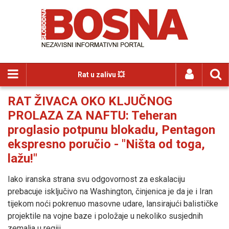
Rat u zalivu 💥
RAT ŽIVACA OKO KLJUČNOG
PROLAZA ZA NAFTU: Teheran
proglasio potpunu blokadu, Pentagon
ekspresno poručio - "Ništa od toga,
lažu!"
Iako iranska strana svu odgovornost za eskalaciju
prebacuje isključivo na Washington, činjenica je da je i Iran
tijekom noći pokrenuo masovne udare, lansirajući balističke
projektile na vojne baze i položaje u nekoliko susjednih
zemalja u regiji.