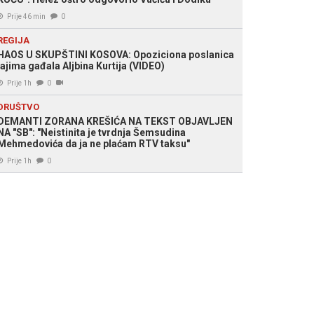
Prije 46 min
0
REGIJA
HAOS U SKUPŠTINI KOSOVA: Opoziciona poslanica
jajima gađala Aljbina Kurtija (VIDEO)
Prije 1h
0
DRUŠTVO
DEMANTI ZORANA KREŠIĆA NA TEKST OBJAVLJEN
NA "SB": "Neistinita je tvrdnja Šemsudina
Mehmedovića da ja ne plaćam RTV taksu"
Prije 1h
0