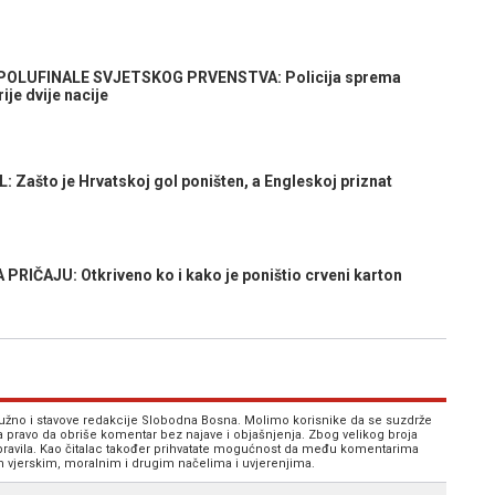
POLUFINALE SVJETSKOG PRVENSTVA: Policija sprema
je dvije nacije
što je Hrvatskoj gol poništen, a Engleskoj priznat
IČAJU: Otkriveno ko i kako je poništio crveni karton
 nužno i stavove redakcije Slobodna Bosna. Molimo korisnike da se suzdrže
va pravo da obriše komentar bez najave i objašnjenja. Zbog velikog broja
 pravila. Kao čitalac također prihvatate mogućnost da među komentarima
im vjerskim, moralnim i drugim načelima i uvjerenjima.