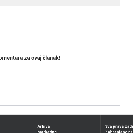
mentara za ovaj članak!
Arhiva
Sva prava zad
Marketing
Zabranjeno pr