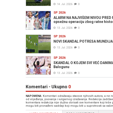
14. Jul. 2026
0
SP 2026
ALARM NA NAJVIŠEM NIVOU PRED 
opsežnu operaciju zbog ratne histori
13. Jul. 2026
0
SP 2026
NOVI SKANDAL POTRESA MUNDIJAL: Za
13. Jul. 2026
0
SP 2026
SKANDAL O KOJEM SVI VEĆ DANIMA PR
Balogunu
13. Jul. 2026
0
Komentari - Ukupno
0
NAPOMENA
: Komentari odražavaju stavove njihovih autora, a ne
od vrijeđanja, psovanja i vulgarnog izražavanja. Redakcija zadrža
komentara redakcija nije dužna obrisati sve komentare koji krše
mogu biti pronađeni sadržaji koji mogu biti u suprotnosti sa vaš