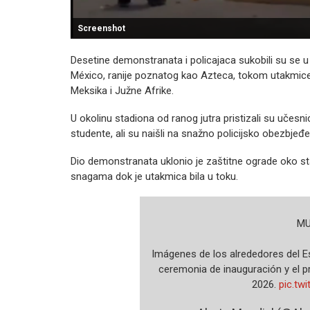
Screenshot
Desetine demonstranata i policajaca sukobili su se u
México, ranije poznatog kao Azteca, tokom utakmice 
Meksika i Južne Afrike.
U okolinu stadiona od ranog jutra pristizali su učesnic
studente, ali su naišli na snažno policijsko obezbjeđe
Dio demonstranata uklonio je zaštitne ograde oko sta
snagama dok je utakmica bila u toku.
️ M
Imágenes de los alrededores del E
ceremonia de inauguración y el pr
2026.
pic.tw