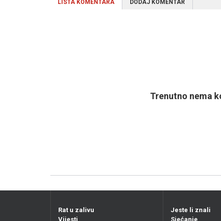
LISTA KOMENTARA
DODAJ KOMENTAR
Trenutno nema ko
Rat u zalivu
Jeste li znali
Vijesti
Sjećanje