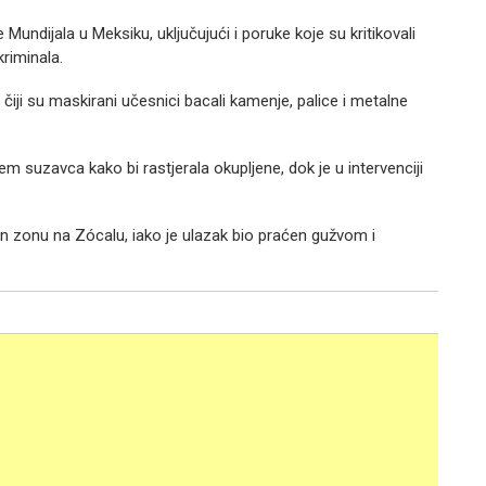
Mundijala u Meksiku, uključujući i poruke koje su kritikovali
kriminala.
", čiji su maskirani učesnici bacali kamenje, palice i metalne
em suzavca kako bi rastjerala okupljene, dok je u intervenciji
fan zonu na Zócalu, iako je ulazak bio praćen gužvom i