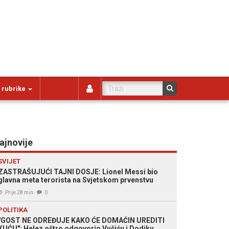
 rubrike
ajnovije
SVIJET
ZASTRAŠUJUĆI TAJNI DOSJE: Lionel Messi bio
glavna meta terorista na Svjetskom prvenstvu
Prije 28 min
0
POLITIKA
"GOST NE ODREĐUJE KAKO ĆE DOMAĆIN UREDITI
KUĆU": Helez oštro odgovorio Vučiću i Dodiku