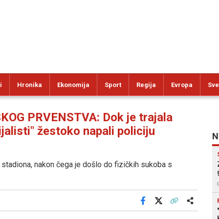
i
Hronika
Ekonomija
Sport
Regija
Evropa
Sve
G PRVENSTVA: Dok je trajala
alisti" žestoko napali policiju
N
stadiona, nakon čega je došlo do fizičkih sukoba s
Facebook
X
Kopiraj link
Više