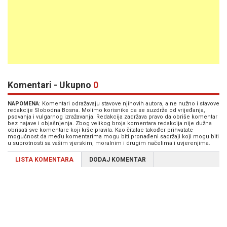
Komentari - Ukupno
0
NAPOMENA
: Komentari odražavaju stavove njihovih autora, a ne nužno i stavove
redakcije Slobodna Bosna. Molimo korisnike da se suzdrže od vrijeđanja,
psovanja i vulgarnog izražavanja. Redakcija zadržava pravo da obriše komentar
bez najave i objašnjenja. Zbog velikog broja komentara redakcija nije dužna
obrisati sve komentare koji krše pravila. Kao čitalac također prihvatate
mogućnost da među komentarima mogu biti pronađeni sadržaji koji mogu biti
u suprotnosti sa vašim vjerskim, moralnim i drugim načelima i uvjerenjima.
LISTA KOMENTARA
DODAJ KOMENTAR