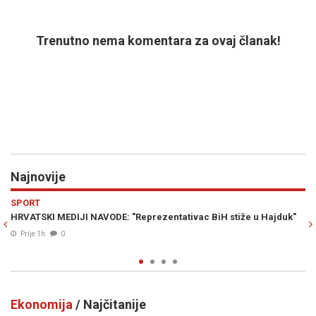
Trenutno nema komentara za ovaj članak!
Najnovije
Previous
N
ŠARENI SVIJET
entativac BiH stiže u Hajduk"
MISLILA DA NIJE DOBILA NIŠTA, PA B
spašeno iz rasparane vreće
Prije 1h
0
Ekonomija
/ Najčitanije