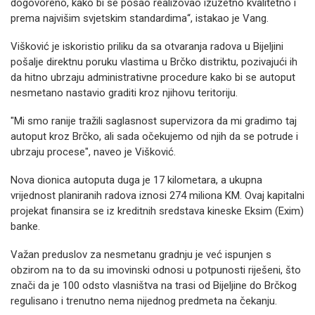
dogovoreno, kako bi se posao realizovao izuzetno kvalitetno i
prema najvišim svjetskim standardima“, istakao je Vang.
​Višković je iskoristio priliku da sa otvaranja radova u Bijeljini
pošalje direktnu poruku vlastima u Brčko distriktu, pozivajući ih
da hitno ubrzaju administrativne procedure kako bi se autoput
nesmetano nastavio graditi kroz njihovu teritoriju.
​"Mi smo ranije tražili saglasnost supervizora da mi gradimo taj
autoput kroz Brčko, ali sada očekujemo od njih da se potrude i
ubrzaju procese", naveo je Višković.
Nova dionica autoputa duga je 17 kilometara, a ukupna
vrijednost planiranih radova iznosi 274 miliona KM. Ovaj kapitalni
projekat finansira se iz kreditnih sredstava kineske Eksim (Exim)
banke.
Važan preduslov za nesmetanu gradnju je već ispunjen s
obzirom na to da su imovinski odnosi u potpunosti riješeni, što
znači da je 100 odsto vlasništva na trasi od Bijeljine do Brčkog
regulisano i trenutno nema nijednog predmeta na čekanju.