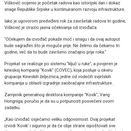
Višković ocijenio je početak radova kao istorijski dan i dokaz
snage Republike Srpske u kontinuiranom razvoju infrastrukture.
​Iako je ugovorom predviđeni rok za završetak radova tri godine,
Višković je izrazio jasna očekivanja od izvođača:
"Očekujem da izvođač pokaže moć i snagu i da ovaj autoput
bude sagrađen što je moguće prije. Ne želimo da čekamo tri
godine, već da to bude završeno značajno prije roka."
​Projekat se realizuje po sistemu "ključ u ruke", a povjeren je
kineskoj kompaniji "Kovik" (COVEC), koja posluje u okviru
grupacije Kineskih željeznica, jedne od vodećih svjetskih
kompanija u oblasti izgradnje saobraćajne infrastrukture.
​Zamjenik generalnog direktora kompanije "Kovik", Vang
Hongniga, poručio je da su u potpunosti posvećeni ovom
zadatku.
​„Kao izvođač osjećamo veliku odgovornost. Ovaj projekat
izvodi 'Kovik' i sigurno je da će obje strane ispoštovati sve