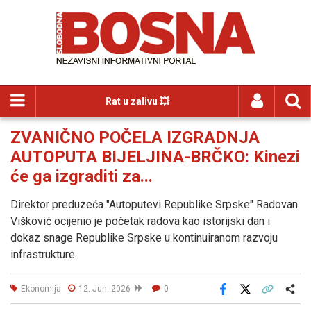
Rat u zalivu 💥
ZVANIČNO POČELA IZGRADNJA
AUTOPUTA BIJELJINA-BRČKO: Kinezi
će ga izgraditi za...
Direktor preduzeća "Autoputevi Republike Srpske" Radovan
Višković ocijenio je početak radova kao istorijski dan i
dokaz snage Republike Srpske u kontinuiranom razvoju
infrastrukture.
Ekonomija
12. Jun. 2026
0
Facebook
X
Kopiraj link
Više