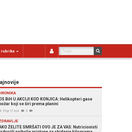
 rubrike
ajnovije
HRONIKA
OS BiH U AKCIJI KOD KONJICA: Helikopteri gase
požar koji se širi prema planini
Prije 17 min
0
ZDRAVLJE
AKO ŽELITE SMRŠATI OVO JE ZA VAS: Nutricionisti
izdvojili najbolje pristupe za skidanje kilograma