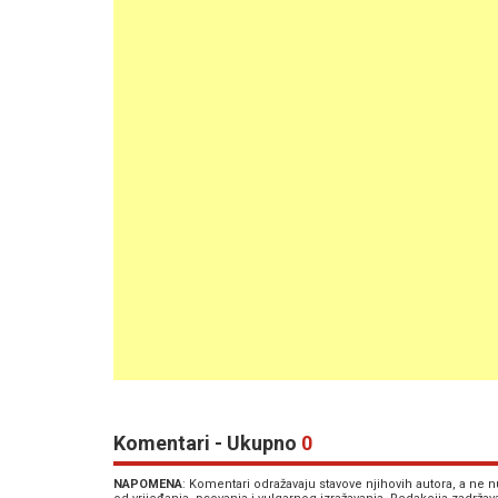
Komentari - Ukupno
0
NAPOMENA
: Komentari odražavaju stavove njihovih autora, a ne