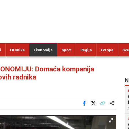
i
Hronika
Ekonomija
Sport
Regija
Evropa
Sve
ONOMIJU: Domaća kompanija
ovih radnika
N
Facebook
X
Kopiraj link
Više