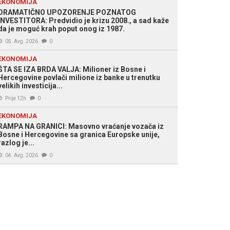
EKONOMIJA
DRAMATIČNO UPOZORENJE POZNATOG
INVESTITORA: Predvidio je krizu 2008., a sad kaže
da je moguć krah poput onog iz 1987.
05. Avg. 2026
0
EKONOMIJA
ŠTA SE IZA BRDA VALJA: Milioner iz Bosne i
Hercegovine povlači milione iz banke u trenutku
velikih investicija...
Prije 12h
0
EKONOMIJA
RAMPA NA GRANICI: Masovno vraćanje vozača iz
Bosne i Hercegovine sa granica Europske unije,
razlog je...
04. Avg. 2026
0