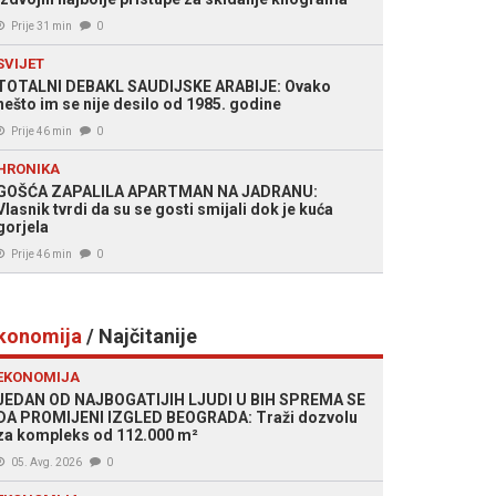
Prije 31 min
0
SVIJET
TOTALNI DEBAKL SAUDIJSKE ARABIJE: Ovako
nešto im se nije desilo od 1985. godine
Prije 46 min
0
HRONIKA
GOŠĆA ZAPALILA APARTMAN NA JADRANU:
Vlasnik tvrdi da su se gosti smijali dok je kuća
gorjela
Prije 46 min
0
konomija
/ Najčitanije
EKONOMIJA
JEDAN OD NAJBOGATIJIH LJUDI U BIH SPREMA SE
DA PROMIJENI IZGLED BEOGRADA: Traži dozvolu
za kompleks od 112.000 m²
05. Avg. 2026
0