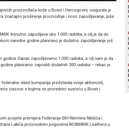
ećih proizvođača kože u Bosni i Hercegovini, osigurala je
 značajno proširenje proizvodnje i novo zapošljavanje, piše
ARK trenutno zapošljava oko 1.000 radnika, a cilj je da do
Tokom naredne godine planirano je dodatno zapošljavanje još
godina. Danas zapošljavamo 1.000 radnika, a cilj nam je da
godine planiramo zaposliti dodatnih 300 radnika – rekao je
federalne vlasti kompanija predstavila svoje aktivnosti,
jveće izazove s kojima se privrednici susreću u Bosni i
om posjete premijera Federacije BiH Nermina Nikšića i
je Vedrana Lakića proizvodnim pogonima BOXMARK Leathera u