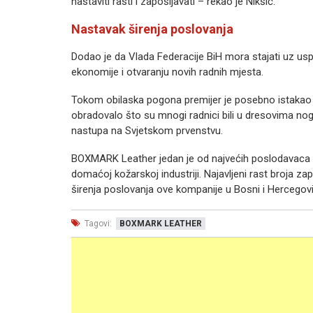
nastaviti rasti i zapošljavati – rekao je Nikšić.
Nastavak širenja poslovanja
Dodao je da Vlada Federacije BiH mora stajati uz us
ekonomije i otvaranju novih radnih mjesta.
Tokom obilaska pogona premijer je posebno istakao
obradovalo što su mnogi radnici bili u dresovima n
nastupa na Svjetskom prvenstvu.
BOXMARK Leather jedan je od najvećih poslodavaca u
domaćoj kožarskoj industriji. Najavljeni rast broja 
širenja poslovanja ove kompanije u Bosni i Hercegovi
Tagovi:
BOXMARK LEATHER