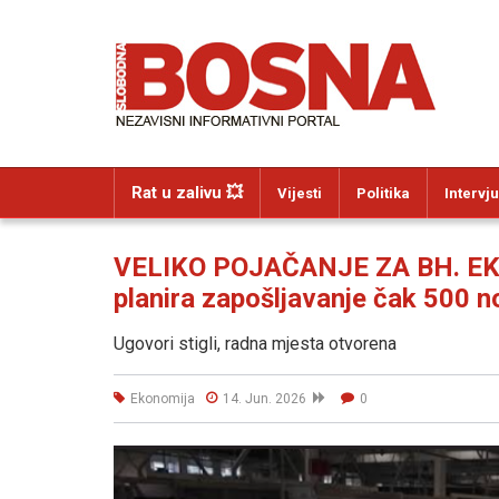
Rat u zalivu 💥
Vijesti
Politika
Intervju
VELIKO POJAČANJE ZA BH. EK
planira zapošljavanje čak 500 n
Ugovori stigli, radna mjesta otvorena
Ekonomija
14. Jun. 2026
0