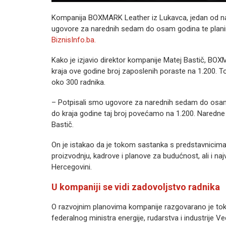
Kompanija BOXMARK Leather iz Lukavca, jedan od najv
ugovore za narednih sedam do osam godina te planira
BiznisInfo.ba.
Kako je izjavio direktor kompanije Matej Bastič, BOXM
kraja ove godine broj zaposlenih poraste na 1.200. 
oko 300 radnika.
– Potpisali smo ugovore za narednih sedam do osam 
do kraja godine taj broj povećamo na 1.200. Naredne 
Bastič.
On je istakao da je tokom sastanka s predstavnicima 
proizvodnju, kadrove i planove za budućnost, ali i na
Hercegovini.
U kompaniji se vidi zadovoljstvo radnika
O razvojnim planovima kompanije razgovarano je tok
federalnog ministra energije, rudarstva i industri