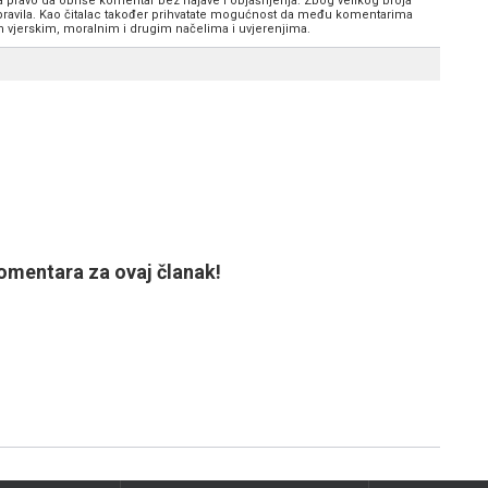
va pravo da obriše komentar bez najave i objašnjenja. Zbog velikog broja
 pravila. Kao čitalac također prihvatate mogućnost da među komentarima
im vjerskim, moralnim i drugim načelima i uvjerenjima.
mentara za ovaj članak!