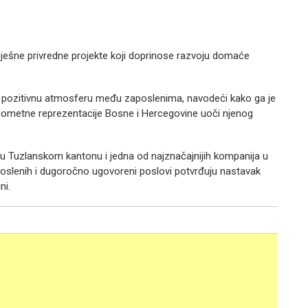
pješne privredne projekte koji doprinose razvoju domaće
 pozitivnu atmosferu među zaposlenima, navodeći kako ga je
ogometne reprezentacije Bosne i Hercegovine uoči njenog
 Tuzlanskom kantonu i jedna od najznačajnijih kompanija u
zaposlenih i dugoročno ugovoreni poslovi potvrđuju nastavak
ni.