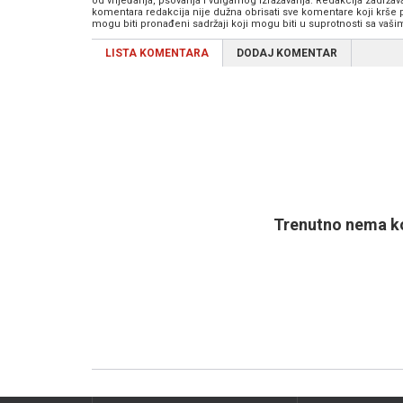
od vrijeđanja, psovanja i vulgarnog izražavanja. Redakcija zadrža
komentara redakcija nije dužna obrisati sve komentare koji krše
mogu biti pronađeni sadržaji koji mogu biti u suprotnosti sa vaš
LISTA KOMENTARA
DODAJ KOMENTAR
Trenutno nema ko