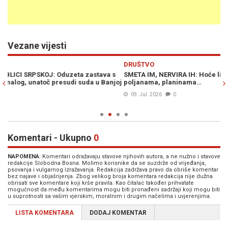
Vezane vijesti
Previous
N
DRUŠTVO
a s
SMETA IM, NERVIRA IH: Hoće li Srbi počupati ljiljane u baštama,
anjoj
poljanama, planinama…
09. Jul. 2026
0
Komentari - Ukupno
0
NAPOMENA
: Komentari odražavaju stavove njihovih autora, a ne nužno i stavove
redakcije Slobodna Bosna. Molimo korisnike da se suzdrže od vrijeđanja,
psovanja i vulgarnog izražavanja. Redakcija zadržava pravo da obriše komentar
bez najave i objašnjenja. Zbog velikog broja komentara redakcija nije dužna
obrisati sve komentare koji krše pravila. Kao čitalac također prihvatate
mogućnost da među komentarima mogu biti pronađeni sadržaji koji mogu biti
u suprotnosti sa vašim vjerskim, moralnim i drugim načelima i uvjerenjima.
LISTA KOMENTARA
DODAJ KOMENTAR