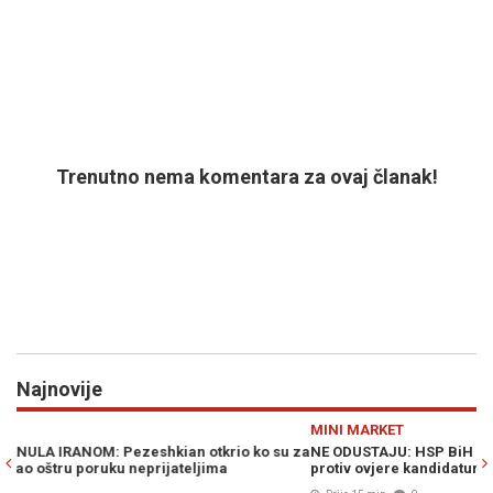
Trenutno nema komentara za ovaj članak!
Najnovije
Previous
N
MINI MARKET
 su za
NE ODUSTAJU: HSP BiH podnio apelaciju Ustavnom sudu BiH
protiv ovjere kandidature Slavena Kovačevića...