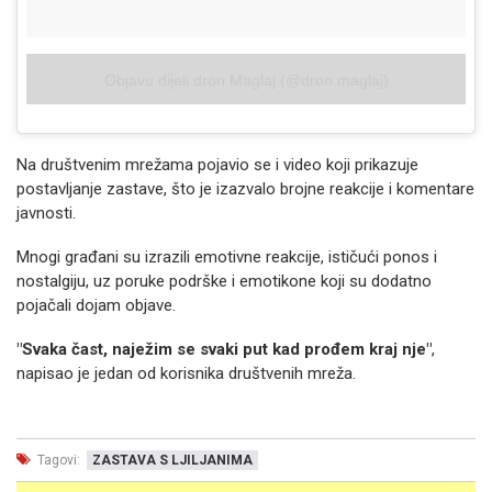
Objavu dijeli dron Maglaj (@dron.maglaj)
Na društvenim mrežama pojavio se i video koji prikazuje
postavljanje zastave, što je izazvalo brojne reakcije i komentare
javnosti.
Mnogi građani su izrazili emotivne reakcije, ističući ponos i
nostalgiju, uz poruke podrške i emotikone koji su dodatno
pojačali dojam objave.
"Svaka čast, naježim se svaki put kad prođem kraj nje"
,
napisao je jedan od korisnika društvenih mreža.
Tagovi:
ZASTAVA S LJILJANIMA