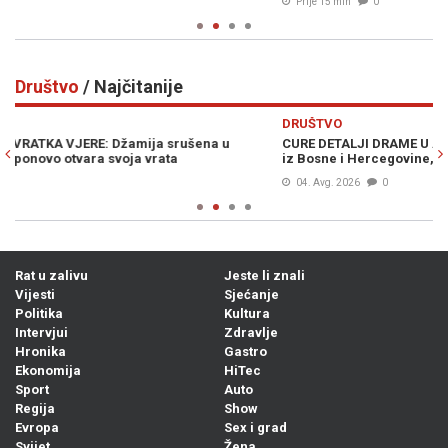
Prije 15 min
0
Društvo
/ Najčitanije
Previous
N
DRUŠTVO
CURE DETALJI DRAME U AUSTRIJI: Policijska potjera za vozače
iz Bosne i Hercegovine, ostao je bez automobila...
04. Avg. 2026
0
Rat u zalivu
Jeste li znali
Vijesti
Sjećanje
Politika
Kultura
Intervjui
Zdravlje
Hronika
Gastro
Ekonomija
HiTec
Sport
Auto
Regija
Show
Evropa
Sex i grad
Svijet
Žena