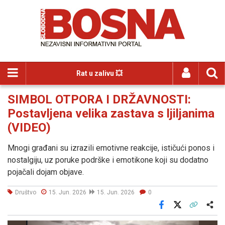
Rat u zalivu 💥
SIMBOL OTPORA I DRŽAVNOSTI:
Postavljena velika zastava s ljiljanima
(VIDEO)
Mnogi građani su izrazili emotivne reakcije, ističući ponos i
nostalgiju, uz poruke podrške i emotikone koji su dodatno
pojačali dojam objave.
Društvo
15. Jun. 2026
15. Jun. 2026
0
Facebook
X
Kopiraj link
Više