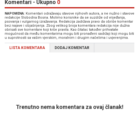
Komentari - Ukupno
0
NAPOMENA
: Komentari odražavaju stavove njihovih autora, a ne nužno i stavove
redakcije Slobodna Bosna. Molimo korisnike da se suzdrže od vrijeđanja,
psovanja i vulgarnog izražavanja. Redakcija zadržava pravo da obriše komentar
bez najave i objašnjenja. Zbog velikog broja komentara redakcija nije dužna
obrisati sve komentare koji krše pravila. Kao čitalac također prihvatate
mogućnost da među komentarima mogu biti pronađeni sadržaji koji mogu biti
u suprotnosti sa vašim vjerskim, moralnim i drugim načelima i uvjerenjima.
LISTA KOMENTARA
DODAJ KOMENTAR
Trenutno nema komentara za ovaj članak!