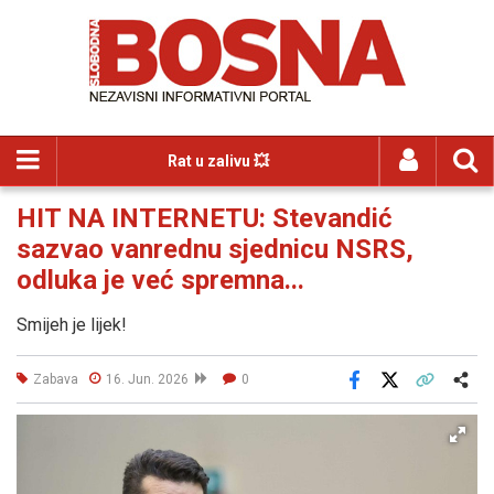
Rat u zalivu 💥
HIT NA INTERNETU: Stevandić
sazvao vanrednu sjednicu NSRS,
odluka je već spremna...
Smijeh je lijek!
Zabava
16. Jun. 2026
0
Facebook
X
Kopiraj link
Više