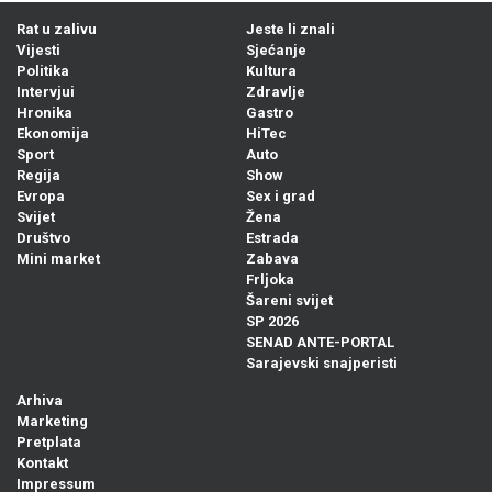
Rat u zalivu
Jeste li znali
Vijesti
Sjećanje
Politika
Kultura
Intervjui
Zdravlje
Hronika
Gastro
Ekonomija
HiTec
Sport
Auto
Regija
Show
Evropa
Sex i grad
Svijet
Žena
Društvo
Estrada
Mini market
Zabava
Frljoka
Šareni svijet
SP 2026
SENAD ANTE-PORTAL
Sarajevski snajperisti
Arhiva
Marketing
Pretplata
Kontakt
Impressum