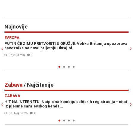
Najnovije
Previous
N
REGIJA
 Britanija upozorava
SELAK RASPUDIĆ ŽESTOKO UDARILA NA PLENKOVIĆ
trenutak kada cijela Vlada treba pasti!"
Prije 35 min
0
Zabava
/ Najčitanije
Previous
N
ZABAVA
h registracija - citat
HIT NA INTERNETU: Hercegovac se hvalio da je s
žena, a ovo je prava istina...
08. Avg. 2026
0