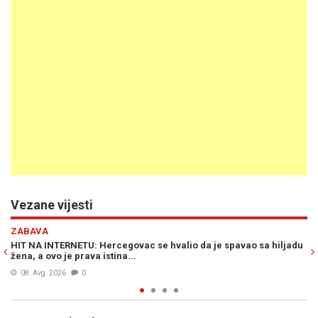
Vezane vijesti
Previous
N
ZABAVA
e spavao sa hiljadu
HIT NA INTERNETU: Natpis na kombiju splitskih regis
iz pjesme sarajevskog benda...
07. Avg. 2026
0