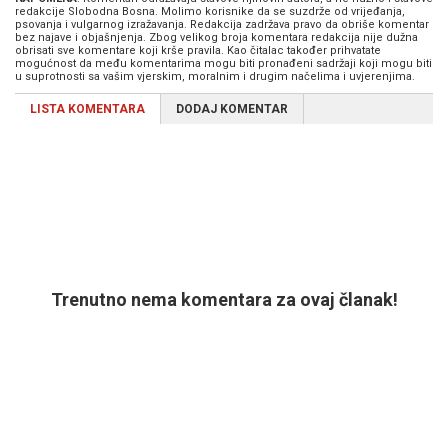
redakcije Slobodna Bosna. Molimo korisnike da se suzdrže od vrijeđanja,
psovanja i vulgarnog izražavanja. Redakcija zadržava pravo da obriše komentar
bez najave i objašnjenja. Zbog velikog broja komentara redakcija nije dužna
obrisati sve komentare koji krše pravila. Kao čitalac također prihvatate
mogućnost da među komentarima mogu biti pronađeni sadržaji koji mogu biti
u suprotnosti sa vašim vjerskim, moralnim i drugim načelima i uvjerenjima.
LISTA KOMENTARA
DODAJ KOMENTAR
Trenutno nema komentara za ovaj članak!