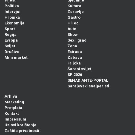
Vijesti
Sjećanje
Politika
Kultura
Intervjui
Zdravlje
Hronika
Gastro
Ekonomija
HiTec
Sport
Auto
Regija
Show
Evropa
Sex i grad
Svijet
Žena
Društvo
Estrada
Mini market
Zabava
Frljoka
Šareni svijet
SP 2026
SENAD ANTE-PORTAL
Sarajevski snajperisti
Arhiva
Marketing
Pretplata
Kontakt
Impressum
Uslovi korištenja
Zaštita privatnosti