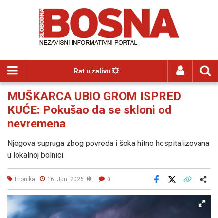
Rat u zalivu 💥
MUŠKARCA UBIO GROM ISPRED
KUĆE: Pokušao da se skloni od
nevremena
Njegova supruga zbog povreda i šoka hitno hospitalizovana
u lokalnoj bolnici.
Hronika
16. Jun. 2026
0
Facebook
X
Kopiraj link
Više