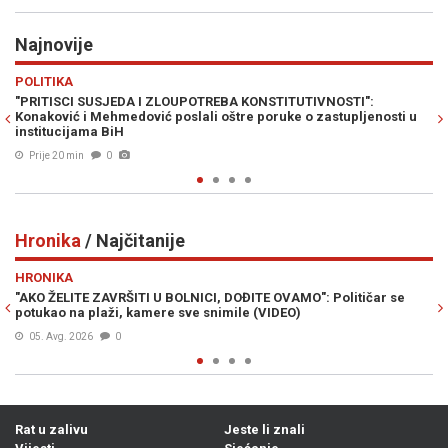
Najnovije
Previous
N
HRONIKA
 KONSTITUTIVNOSTI":
ŠTA SU POKAZALI NOVI OBAVJEŠTAJNI PO
re poruke o zastupljenosti u
pobjegao iz Bosne i Hercegovine?
Prije 27 min
0
Hronika
/ Najčitanije
Previous
N
HRONIKA
ĐITE OVAMO": Političar se
"MALO SU ZALUTALI": Kako su se policajc
le (VIDEO)
kolegama u SBK prije nego što su morali
04. Avg. 2026
0
Rat u zalivu
Jeste li znali