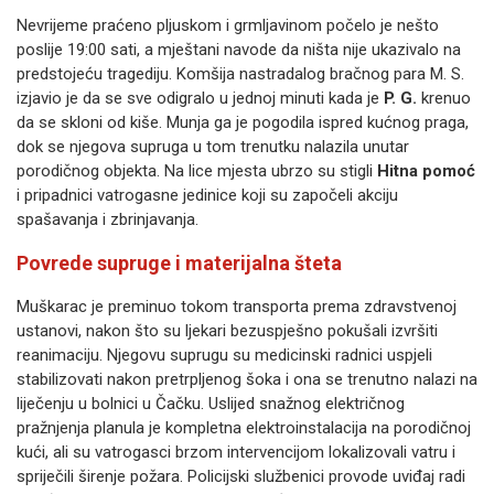
Nevrijeme praćeno pljuskom i grmljavinom počelo je nešto
poslije 19:00 sati, a mještani navode da ništa nije ukazivalo na
predstojeću tragediju. Komšija nastradalog bračnog para M. S.
izjavio je da se sve odigralo u jednoj minuti kada je
P. G.
krenuo
da se skloni od kiše. Munja ga je pogodila ispred kućnog praga,
dok se njegova supruga u tom trenutku nalazila unutar
porodičnog objekta. Na lice mjesta ubrzo su stigli
Hitna pomoć
i pripadnici vatrogasne jedinice koji su započeli akciju
spašavanja i zbrinjavanja.
Povrede supruge i materijalna šteta
Muškarac je preminuo tokom transporta prema zdravstvenoj
ustanovi, nakon što su ljekari bezuspješno pokušali izvršiti
reanimaciju. Njegovu suprugu su medicinski radnici uspjeli
stabilizovati nakon pretrpljenog šoka i ona se trenutno nalazi na
liječenju u bolnici u Čačku. Uslijed snažnog električnog
pražnjenja planula je kompletna elektroinstalacija na porodičnoj
kući, ali su vatrogasci brzom intervencijom lokalizovali vatru i
spriječili širenje požara. Policijski službenici provode uviđaj radi