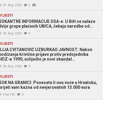
07. Avg. 2026
2
VIJESTI
ŠOKANTNE INFORMACIJE OSA-e: U BiH se nalaze
dvije grupe plaćenih UBICA, čekaju naredbe od...
05. Avg. 2026
0
VIJESTI
ILIJA CVITANOVIĆ UZBURKAO JAVNOST: Nakon
podizanja krivične prijave protiv predsjednika
HDZ-a 1990, uslijedio je novi skandal...
06. Avg. 2026
3
VIJESTI
ŠOK NA GRANICI: Ponesete li ovo voće u Hrvatsku,
prijeti vam kazna od nevjerovatnih 13.000 eura
Prije 15h
0