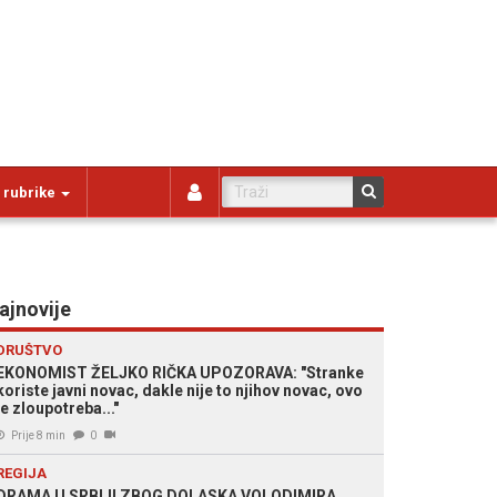
 rubrike
ajnovije
DRUŠTVO
EKONOMIST ŽELJKO RIČKA UPOZORAVA: "Stranke
koriste javni novac, dakle nije to njihov novac, ovo
je zloupotreba..."
Prije 8 min
0
REGIJA
DRAMA U SRBIJI ZBOG DOLASKA VOLODIMIRA