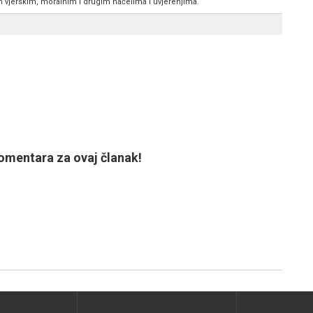
im vjerskim, moralnim i drugim načelima i uvjerenjima.
mentara za ovaj članak!