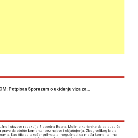
 Potpisan Sporazum o ukidanju viza za...
 nužno i stavove redakcije Slobodna Bosna. Molimo korisnike da se suzdrže
va pravo da obriše komentar bez najave i objašnjenja. Zbog velikog broja
 pravila. Kao čitalac također prihvatate mogućnost da među komentarima