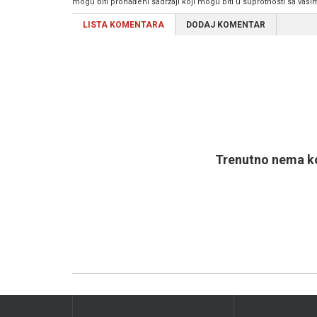
mogu biti pronađeni sadržaji koji mogu biti u suprotnosti sa vaš
LISTA KOMENTARA
DODAJ KOMENTAR
Trenutno nema ko