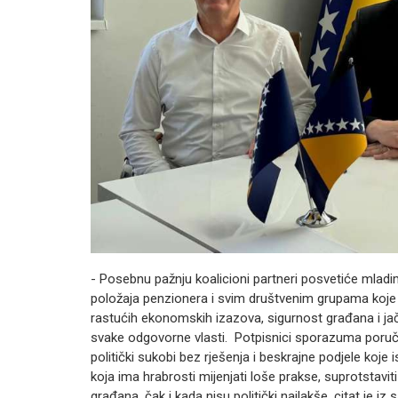
- Posebnu pažnju koalicioni partneri posvetiće mladi
položaja penzionera i svim društvenim grupama koje s
rastućih ekonomskih izazova, sigurnost građana i ja
svake odgovorne vlasti. Potpisnici sporazuma poruču
politički sukobi bez rješenja i beskrajne podjele koje i
koja ima hrabrosti mijenjati loše prakse, suprotstavit
građana, čak i kada nisu politički najlakše, citat je iz