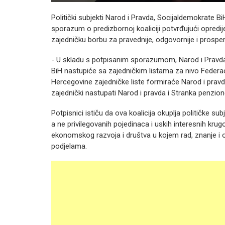
Politički subjekti Narod i Pravda, Socijaldemokrate B
sporazum o predizbornoj koaliciji potvrđujući opredij
zajedničku borbu za pravednije, odgovornije i prosperi
- U skladu s potpisanim sporazumom, Narod i Pravda
BiH nastupiće sa zajedničkim listama za nivo Federa
Hercegovine zajedničke liste formiraće Narod i prav
zajednički nastupati Narod i pravda i Stranka penzio
Potpisnici ističu da ova koalicija okuplja političke subj
a ne privilegovanih pojedinaca i uskih interesnih krugov
ekonomskog razvoja i društva u kojem rad, znanje i 
podjelama.