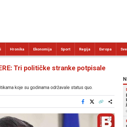
i
Hronika
Ekonomija
Sport
Regija
Evropa
Sve
Tri političke stranke potpisale
N
olitikama koje su godinama održavale status quo.
Facebook
X
Kopiraj link
Više