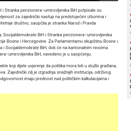
iH i Stranka penzionera–umirovljenika BiH potpisale su
eljenost za zajednički nastup na predstojećim izborima i
tetnije društvo, saopćila je stranka Narod i Pravda.
, Socijaldemokrate BiH i Stranka penzionera–umirovljenika
cije Bosne i Hercegovine. Za Parlamentarnu skupštinu Bosne i
da i Socijaldemokrate BiH, dok će na kantonalnim nivoima
nera–umirovljenika BiH, navedeno je u saopćenju.
ekte koji dijele uvjerenje da politika mora biti u službi građana,
a. Zajednički cilj je izgradnja snažnijih institucija, održivog
odgovornost imaju prednost nad političkim kalkulacijama i