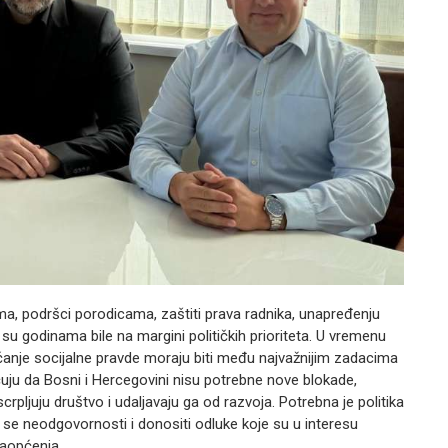
ma, podršci porodicama, zaštiti prava radnika, unapređenju
u godinama bile na margini političkih prioriteta. U vremenu
čanje socijalne pravde moraju biti među najvažnijim zadacima
ju da Bosni i Hercegovini nisu potrebne nove blokade,
scrpljuju društvo i udaljavaju ga od razvoja. Potrebna je politika
i se neodgovornosti i donositi odluke koje su u interesu
 saopćenja.