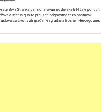
ate BiH i Stranka penzionera–umirovljenika BiH žele ponuditi
održavale status quo te preuzeti odgovornost za nastavak
jih uslova za život svih građanki i građana Bosne i Hercegovine,