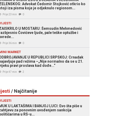
ZELENSKOG: Advokat Čedomir Stojković otkrio ko
stoji iza pisma koje je odjeknulo regionom...
Prije 23 min
0
VIJESTI
ZAISKRILO U MOSTARU: Šemsudin Mehmedović
razbjesnio Čovićeve ljude, pale teške optužbe i
uvrede...
Prije 36 min
0
MINI MARKET
ODBROJAVANJE U REPUBLICI SRPSKOJ: Crnadak
najavljuje pad režima –„Nije normalno da se u 21.
vijeku pravi proslava kad dođe...“
Prije 47 min
2
ijesti
/ Najčitanije
VIJESTI
MUK U LAKTAŠIMA I BANJOJ LUCI: Evo šta piše u
zahtjevu za ponovnim uvođenjem sankcija
političarima u RS-u...