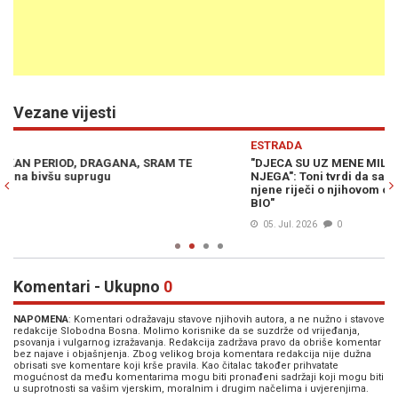
Vezane vijesti
Previous
N
ESTRADA
E
"DJECA SU UZ MENE MILION POSTO, ONI SU HTJELI DA ODEMO OD
"T
NJEGA": Toni tvrdi da samo on zna što se razveo od Dragane, a
bi
njene riječi o njihovom odnosu su iskrene do srži - "NAMAZAN JE
BIO"
05. Jul. 2026
0
Komentari - Ukupno
0
NAPOMENA
: Komentari odražavaju stavove njihovih autora, a ne nužno i stavove
redakcije Slobodna Bosna. Molimo korisnike da se suzdrže od vrijeđanja,
psovanja i vulgarnog izražavanja. Redakcija zadržava pravo da obriše komentar
bez najave i objašnjenja. Zbog velikog broja komentara redakcija nije dužna
obrisati sve komentare koji krše pravila. Kao čitalac također prihvatate
mogućnost da među komentarima mogu biti pronađeni sadržaji koji mogu biti
u suprotnosti sa vašim vjerskim, moralnim i drugim načelima i uvjerenjima.