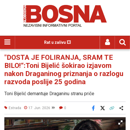
Rat u zalivu 💥
"DOSTA JE FOLIRANJA, SRAM TE
BILO!“:Toni Bijelić šokirao izjavom
nakon Draganinog priznanja o razlogu
razvoda poslije 25 godina
Toni Bijelić demantuje Draganinu stranu priče
Estrada
17. Jun. 2026
0
Facebook
X
Kopiraj link
Više