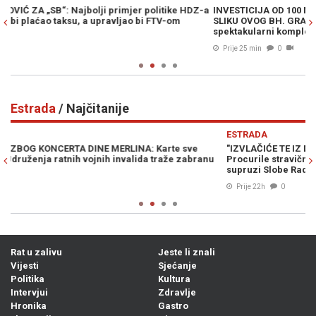
-a
INVESTICIJA OD 100 MILIONA MARAKA ĆE SKROZ PROMIJENITI
PR
SLIKU OVOG BH. GRADA: Pogledajte kako će izgledati
CN
spektakularni kompleks "Galeria" (FOTO/VIDEO)
ad
Prije 25 min
0
Estrada
/ Najčitanije
Previous
N
ESTRADA
E
"IZVLAČIĆE TE IZ DRINE I MORAVE, KU**ETINO RASPALA!":
DR
Procurile stravične glasovne poruke Ane Nikolić u kojima prijeti
sa
supruzi Slobe Radanovića
Prije 22h
0
Rat u zalivu
Jeste li znali
Vijesti
Sjećanje
Politika
Kultura
Intervjui
Zdravlje
Hronika
Gastro