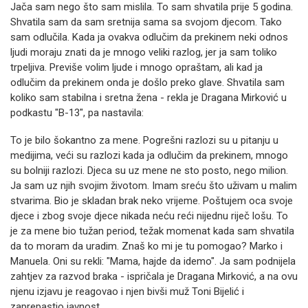
Jača sam nego što sam mislila. To sam shvatila prije 5 godina.
Shvatila sam da sam sretnija sama sa svojom djecom. Tako
sam odlučila. Kada ja ovakva odlučim da prekinem neki odnos
ljudi moraju znati da je mnogo veliki razlog, jer ja sam toliko
trpeljiva. Previše volim ljude i mnogo opraštam, ali kad ja
odlučim da prekinem onda je došlo preko glave. Shvatila sam
koliko sam stabilna i sretna žena - rekla je Dragana Mirković u
podkastu "B-13", pa nastavila:
To je bilo šokantno za mene. Pogrešni razlozi su u pitanju u
medijima, veći su razlozi kada ja odlučim da prekinem, mnogo
su bolniji razlozi. Djeca su uz mene ne sto posto, nego milion.
Ja sam uz njih svojim životom. Imam sreću što uživam u malim
stvarima. Bio je skladan brak neko vrijeme. Poštujem oca svoje
djece i zbog svoje djece nikada neću reći nijednu riječ lošu. To
je za mene bio tužan period, težak momenat kada sam shvatila
da to moram da uradim. Znaš ko mi je tu pomogao? Marko i
Manuela. Oni su rekli: "Mama, hajde da idemo". Ja sam podnijela
zahtjev za razvod braka - ispričala je Dragana Mirković, a na ovu
njenu izjavu je reagovao i njen bivši muž Toni Bijelić i
zaprepastio javnost.