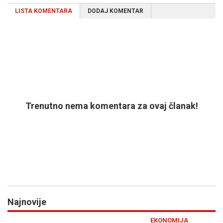
LISTA KOMENTARA
DODAJ KOMENTAR
Trenutno nema komentara za ovaj članak!
Najnovije
Previous
N
EKONOMIJA
RA