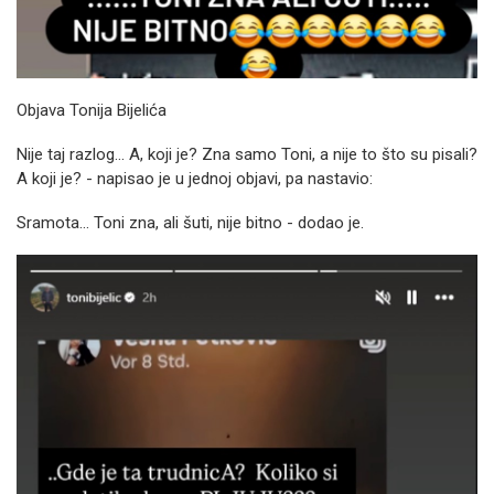
Objava Tonija Bijelića
Nije taj razlog... A, koji je? Zna samo Toni, a nije to što su pisali?
A koji je? - napisao je u jednoj objavi, pa nastavio:
Sramota... Toni zna, ali šuti, nije bitno - dodao je.