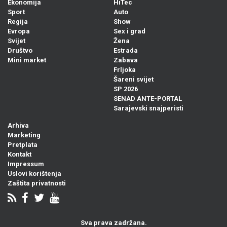
Ekonomija
HiTec
Sport
Auto
Regija
Show
Evropa
Sex i grad
Svijet
Žena
Društvo
Estrada
Mini market
Zabava
Frljoka
Šareni svijet
SP 2026
SENAD ANTE-PORTAL
Sarajevski snajperisti
Arhiva
Marketing
Pretplata
Kontakt
Impressum
Uslovi korištenja
Zaštita privatnosti
Sva prava zadržana.