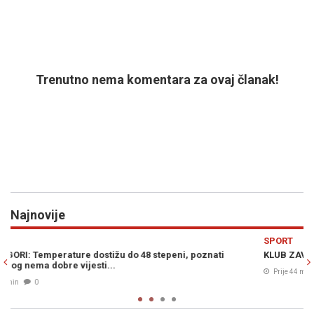
Trenutno nema komentara za ovaj članak!
Najnovije
Previous
N
SPORT
KLUB ZAVIJEN U CRNO: Poznati sportista umro od toplotnog uda
Prije 44 min
0