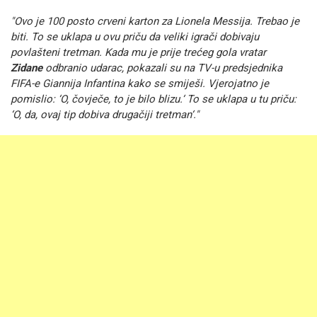
"Ovo je 100 posto crveni karton za Lionela Messija. Trebao je
biti. To se uklapa u ovu priču da veliki igrači dobivaju
povlašteni tretman. Kada mu je prije trećeg gola vratar
Zidane
odbranio udarac, pokazali su na TV-u predsjednika
FIFA-e Giannija Infantina kako se smiješi. Vjerojatno je
pomislio: ‘O, čovječe, to je bilo blizu.‘ To se uklapa u tu priču:
‘O, da, ovaj tip dobiva drugačiji tretman‘."