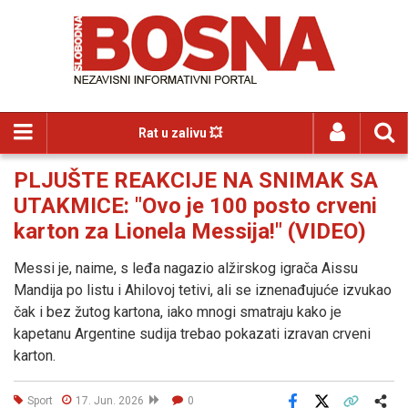
Rat u zalivu 💥
PLJUŠTE REAKCIJE NA SNIMAK SA
UTAKMICE: "Ovo je 100 posto crveni
karton za Lionela Messija!" (VIDEO)
Messi je, naime, s leđa nagazio alžirskog igrača Aissu
Mandija po listu i Ahilovoj tetivi, ali se iznenađujuće izvukao
čak i bez žutog kartona, iako mnogi smatraju kako je
kapetanu Argentine sudija trebao pokazati izravan crveni
karton.
Sport
17. Jun. 2026
0