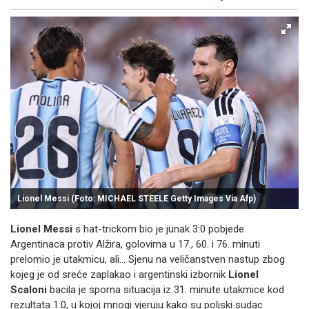
Facebook
X
Kopiraj link
Više
Lionel Messi (Foto: MICHAEL STEELE Getty Images Via Afp)
Lionel Messi
s hat-trickom bio je junak 3:0 pobjede
Argentinaca protiv Alžira, golovima u 17., 60. i 76. minuti
prelomio je utakmicu, ali... Sjenu na veličanstven nastup zbog
kojeg je od sreće zaplakao i argentinski izbornik
Lionel
Scaloni
bacila je sporna situacija iz 31. minute utakmice kod
rezultata 1:0, u kojoj mnogi vjeruju kako su poljski sudac