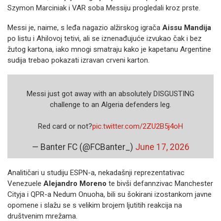
Szymon Marciniak i VAR soba Messiju progledali kroz prste.
Messi je, naime, s leđa nagazio alžirskog igrača
Aissu Mandija
po listu i Ahilovoj tetivi, ali se iznenađujuće izvukao čak i bez
žutog kartona, iako mnogi smatraju kako je kapetanu Argentine
sudija trebao pokazati izravan crveni karton.
Messi just got away with an absolutely DISGUSTING
challenge to an Algeria defenders leg.
Red card or not?
pic.twitter.com/2ZU2B5j4oH
— Banter FC (@FCBanter_)
June 17, 2026
Analitičari u studiju ESPN-a, nekadašnji reprezentativac
Venezuele
Alejandro Moreno
te bivši defannzivac Manchester
Cityja i QPR-a Nedum Onuoha, bili su šokirani izostankom javne
opomene i slažu se s velikim brojem ljutitih reakcija na
društvenim mrežama.