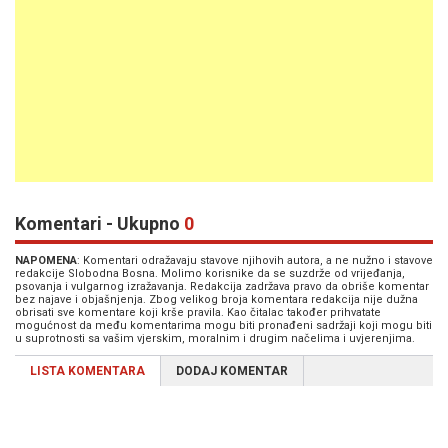
Komentari - Ukupno
0
NAPOMENA
: Komentari odražavaju stavove njihovih autora, a ne nužno i stavove
redakcije Slobodna Bosna. Molimo korisnike da se suzdrže od vrijeđanja,
psovanja i vulgarnog izražavanja. Redakcija zadržava pravo da obriše komentar
bez najave i objašnjenja. Zbog velikog broja komentara redakcija nije dužna
obrisati sve komentare koji krše pravila. Kao čitalac također prihvatate
mogućnost da među komentarima mogu biti pronađeni sadržaji koji mogu biti
u suprotnosti sa vašim vjerskim, moralnim i drugim načelima i uvjerenjima.
LISTA KOMENTARA
DODAJ KOMENTAR