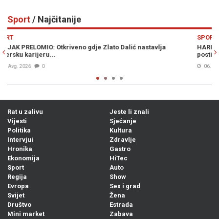
Sport
/ Najčitanije
Previous
N
SPORT
HARIS TABAKOVIĆ JUNAK SALZBURGA: Pogledajte kako je
postigao prvijenac za pobjedu protiv Pafosa (VIDEO)
06. Avg. 2026
0
Rat u zalivu
Jeste li znali
Vijesti
Sjećanje
Politika
Kultura
Intervjui
Zdravlje
Hronika
Gastro
Ekonomija
HiTec
Sport
Auto
Regija
Show
Evropa
Sex i grad
Svijet
Žena
Društvo
Estrada
Mini market
Zabava