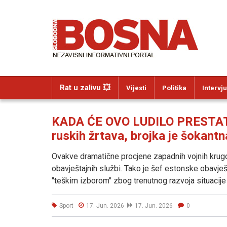
Rat u zalivu 💥
Vijesti
Politika
Intervju
KADA ĆE OVO LUDILO PRESTATI
ruskih žrtava, brojka je šokantn
Ovakve dramatične procjene zapadnih vojnih krugov
obavještajnih službi. Tako je šef estonske obavje
"teškim izborom" zbog trenutnog razvoja situacije 
Sport
17. Jun. 2026
17. Jun. 2026
0