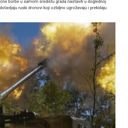
ulične borbe u samom središtu grada nastaviti u doglednoj
stavljaju ruski dronovi koji ozbiljno ugrožavaju i prekidaju