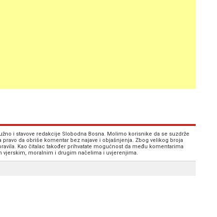
 nužno i stavove redakcije Slobodna Bosna. Molimo korisnike da se suzdrže
va pravo da obriše komentar bez najave i objašnjenja. Zbog velikog broja
 pravila. Kao čitalac također prihvatate mogućnost da među komentarima
im vjerskim, moralnim i drugim načelima i uvjerenjima.