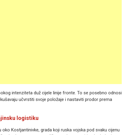
kog intenziteta duž cijele linije fronte. To se posebno odnosi
okušavaju učvrstiti svoje položaje i nastaviti prodor prema
jinsku logistiku
ju oko Kostjantinivke, grada koji ruska vojska pod svaku cijenu