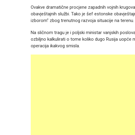
Ovakve dramatične procjene zapadnih vojnih krugova p
obavještajnih službi. Tako je šef estonske obavješta
izborom" zbog trenutnog razvoja situacije na terenu.
Na sličnom tragu je i poljski ministar vanjskih poslov
ozbiljno kalkulirati o tome koliko dugo Rusija uopće mo
operacija ikakvog smisla.