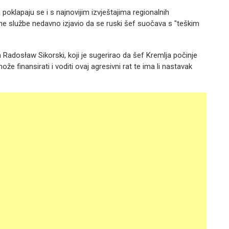
oklapaju se i s najnovijim izvještajima regionalnih
jne službe nedavno izjavio da se ruski šef suočava s "teškim
a Radosław Sikorski, koji je sugerirao da šef Kremlja počinje
že finansirati i voditi ovaj agresivni rat te ima li nastavak