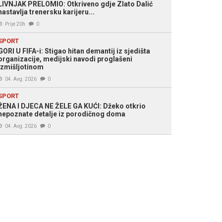
LIVNJAK PRELOMIO: Otkriveno gdje Zlato Dalić
nastavlja trenersku karijeru...
Prije 20h
0
SPORT
GORI U FIFA-i: Stigao hitan demantij iz sjedišta
organizacije, medijski navodi proglašeni
izmišljotinom
04. Avg. 2026
0
SPORT
ŽENA I DJECA NE ŽELE GA KUĆI: Džeko otkrio
nepoznate detalje iz porodičnog doma
04. Avg. 2026
0