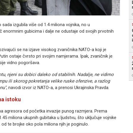
o sada izgubila više od 1.4 miliona vojnika, no u
 enormnim gubicima i dalje ne odustaje od svojih prvotnih
ozivajući se na izjave visokog zvaničnika NATO-a koji je
utin ostaje čvrsto pri svojim namjerama. Ipak, zvaničnik je
ije vidno pogoršava.
ntu, njeni su dobici daleko od stabilnih. Nadalje, ne vidimo
u ili skorog pokretanja velike ruske ofenzive, a razlog
enu"
, navodi izvor iz NATO-a, a prenosi Ukrajinska Pravda.
na istoku
cima agresora od početka invazije punog razmjera. Prema
.45 miliona ukupnih gubitaka u ljudstvu, što uključuje vojnike
 a od te brojke oko pola miliona njih je poginulo.