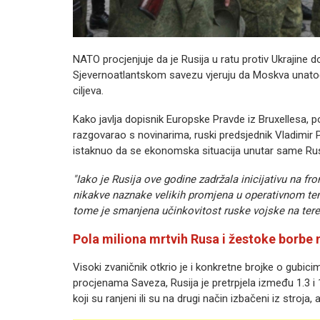
NATO procjenjuje da je Rusija u ratu protiv Ukrajine d
Sjevernoatlantskom savezu vjeruju da Moskva unatoč
ciljeva.
Kako javlja dopisnik Europske Pravde iz Bruxellesa, p
razgovarao s novinarima, ruski predsjednik Vladimir P
istaknuo da se ekonomska situacija unutar same Rus
"Iako je Rusija ove godine zadržala inicijativu na fro
nikakve naznake velikih promjena u operativnom temp
tome je smanjena učinkovitost ruske vojske na ter
Pola miliona mrtvih Rusa i žestoke borbe 
Visoki zvaničnik otkrio je i konkretne brojke o gubi
procjenama Saveza, Rusija je pretrpjela između 1.3 i 1
koji su ranjeni ili su na drugi način izbačeni iz stroja,