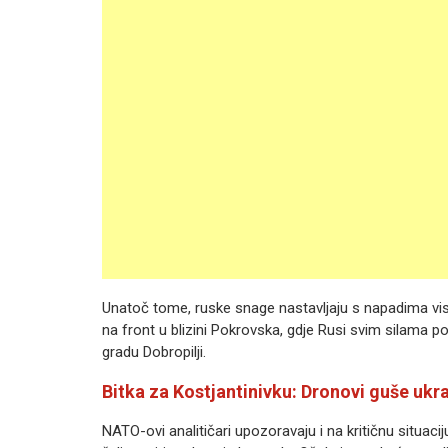
Unatoč tome, ruske snage nastavljaju s napadima viso
na front u blizini Pokrovska, gdje Rusi svim silama p
gradu Dobropilji.
Bitka za Kostjantinivku: Dronovi guše ukra
NATO-ovi analitičari upozoravaju i na kritičnu situaci