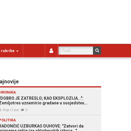
 rubrike
ajnovije
HRONIKA
"DOBRO JE ZATRESLO; KAO EKSPLOZIJA...":
Zemljotres uznemirio građane u susjedstvu...
Prije 11 min
0
POLITIKA
RADONČIĆ UZBURKAO DUHOVE: "Zatvori da
pripreme ćelije iza oktobarskih izbora..."