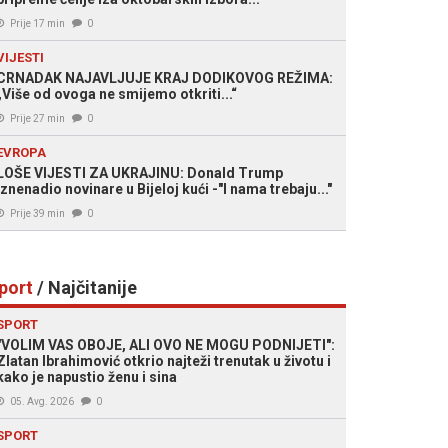
Prije 17 min
0
VIJESTI
CRNADAK NAJAVLJUJE KRAJ DODIKOVOG REŽIMA:
„Više od ovoga ne smijemo otkriti...“
Prije 27 min
0
EVROPA
LOŠE VIJESTI ZA UKRAJINU: Donald Trump
iznenadio novinare u Bijeloj kući -"I nama trebaju..."
Prije 39 min
0
port
/ Najčitanije
SPORT
"VOLIM VAS OBOJE, ALI OVO NE MOGU PODNIJETI":
Zlatan Ibrahimović otkrio najteži trenutak u životu i
kako je napustio ženu i sina
05. Avg. 2026
0
SPORT