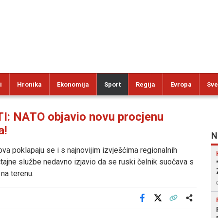
i
Hronika
Ekonomija
Sport
Regija
Evropa
Sve
: NATO objavio novu procjenu
a!
N
a poklapaju se i s najnovijim izvješćima regionalnih
štajne službe nedavno izjavio da se ruski čelnik suočava s
na terenu.
Facebook
X
Kopiraj link
Više