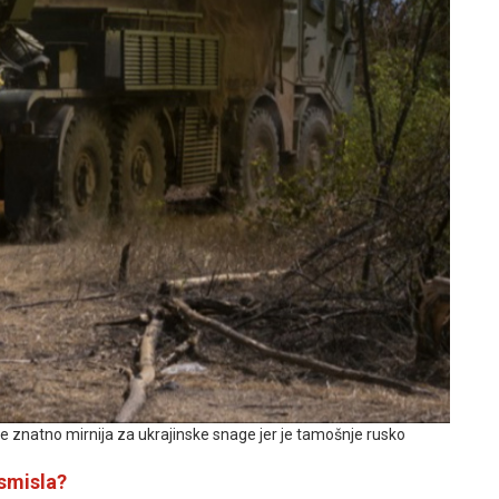
 je znatno mirnija za ukrajinske snage jer je tamošnje rusko
 smisla?