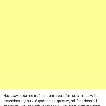
Naglašavaju da nije riječ o novim ili budućim sistemima, već o
sistemima koji su već godinama uspostavljeni, funkcionalni i