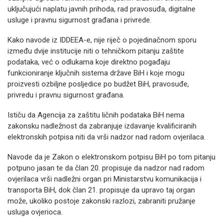
uključujući naplatu javnih prihoda, rad pravosuđa, digitalne
usluge i pravnu sigurnost građana i privrede.
Kako navode iz IDDEEA-e, nije riječ o pojedinačnom sporu
između dvije institucije niti o tehničkom pitanju zaštite
podataka, već o odlukama koje direktno pogađaju
funkcioniranje ključnih sistema države BiH i koje mogu
proizvesti ozbiljne posljedice po budžet BiH, pravosuđe,
privredu i pravnu sigurnost građana.
Ističu da Agencija za zaštitu ličnih podataka BiH nema
zakonsku nadležnost da zabranjuje izdavanje kvalificiranih
elektronskih potpisa niti da vrši nadzor nad radom ovjerilaca.
Navode da je Zakon o elektronskom potpisu BiH po tom pitanju
potpuno jasan te da član 20. propisuje da nadzor nad radom
ovjerilaca vrši nadležni organ pri Ministarstvu komunikacija i
transporta BiH, dok član 21. propisuje da upravo taj organ
može, ukoliko postoje zakonski razlozi, zabraniti pružanje
usluga ovjerioca.