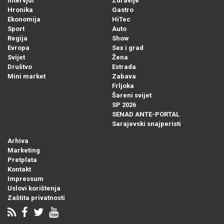
Intervjui
Zdravlje
Hronika
Gastro
Ekonomija
HiTec
Sport
Auto
Regija
Show
Evropa
Sex i grad
Svijet
Žena
Društvo
Estrada
Mini market
Zabava
Frljoka
Šareni svijet
SP 2026
SENAD ANTE-PORTAL
Sarajevski snajperisti
Arhiva
Marketing
Pretplata
Kontakt
Impressum
Uslovi korištenja
Zaštita privatnosti