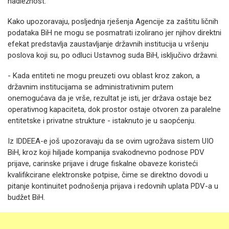
nadležnost.
Kako upozoravaju, posljednja rješenja Agencije za zaštitu ličnih
podataka BiH ne mogu se posmatrati izolirano jer njihov direktni
efekat predstavlja zaustavljanje državnih institucija u vršenju
poslova koji su, po odluci Ustavnog suda BiH, isključivo državni.
- Kada entiteti ne mogu preuzeti ovu oblast kroz zakon, a
državnim institucijama se administrativnim putem
onemogućava da je vrše, rezultat je isti, jer država ostaje bez
operativnog kapaciteta, dok prostor ostaje otvoren za paralelne
entitetske i privatne strukture - istaknuto je u saopćenju.
Iz IDDEEA-e još upozoravaju da se ovim ugrožava sistem UIO
BiH, kroz koji hiljade kompanija svakodnevno podnose PDV
prijave, carinske prijave i druge fiskalne obaveze koristeći
kvalifikcirane elektronske potpise, čime se direktno dovodi u
pitanje kontinuitet podnošenja prijava i redovnih uplata PDV-a u
budžet BiH.