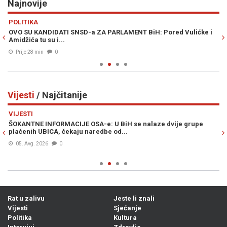
Najnovije
Previous
N
POLITIKA
S
đi
OVO SU KANDIDATI SNSD-a ZA PARLAMENT BiH: Pored Vulićke i
BH
Amidžića tu su i...
se
Prije 28 min
0
Vijesti
/ Najčitanije
Previous
N
VIJESTI
VI
i
ŠOKANTNE INFORMACIJE OSA-e: U BiH se nalaze dvije grupe
MU
plaćenih UBICA, čekaju naredbe od...
po
05. Avg. 2026
0
Rat u zalivu
Jeste li znali
Vijesti
Sjećanje
Politika
Kultura