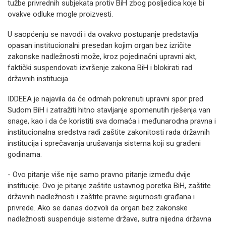
tužbe privrednih subjekata protiv BiH zbog posljedica koje bi
ovakve odluke mogle proizvesti.
U saopćenju se navodi i da ovakvo postupanje predstavlja
opasan institucionalni presedan kojim organ bez izričite
zakonske nadležnosti može, kroz pojedinačni upravni akt,
faktički suspendovati izvršenje zakona BiH i blokirati rad
državnih institucija.
IDDEEA je najavila da će odmah pokrenuti upravni spor pred
Sudom BiH i zatražiti hitno stavljanje spomenutih rješenja van
snage, kao i da će koristiti sva domaća i međunarodna pravna i
institucionalna sredstva radi zaštite zakonitosti rada državnih
institucija i sprečavanja urušavanja sistema koji su građeni
godinama.
- Ovo pitanje više nije samo pravno pitanje između dvije
institucije. Ovo je pitanje zaštite ustavnog poretka BiH, zaštite
državnih nadležnosti i zaštite pravne sigurnosti građana i
privrede. Ako se danas dozvoli da organ bez zakonske
nadležnosti suspenduje sisteme države, sutra nijedna državna