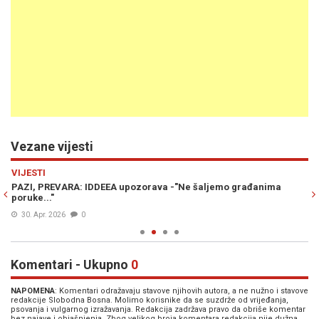
Vezane vijesti
Previous
N
VIJESTI
VI
PAZI, PREVARA: IDDEEA upozorava -"Ne šaljemo građanima
US
poruke..."
dr
30. Apr. 2026
0
Komentari - Ukupno
0
NAPOMENA
: Komentari odražavaju stavove njihovih autora, a ne nužno i stavove
redakcije Slobodna Bosna. Molimo korisnike da se suzdrže od vrijeđanja,
psovanja i vulgarnog izražavanja. Redakcija zadržava pravo da obriše komentar
bez najave i objašnjenja. Zbog velikog broja komentara redakcija nije dužna