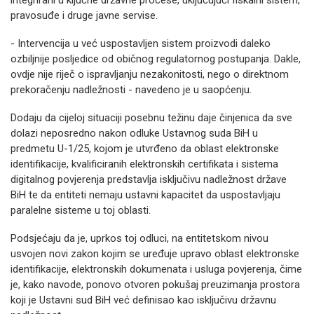
integrirani u ključne državne procese, uključujući fiskalni sistem,
pravosuđe i druge javne servise.
- Intervencija u već uspostavljen sistem proizvodi daleko
ozbiljnije posljedice od običnog regulatornog postupanja. Dakle,
ovdje nije riječ o ispravljanju nezakonitosti, nego o direktnom
prekoračenju nadležnosti - navedeno je u saopćenju.
Dodaju da cijeloj situaciji posebnu težinu daje činjenica da sve
dolazi neposredno nakon odluke Ustavnog suda BiH u
predmetu U-1/25, kojom je utvrđeno da oblast elektronske
identifikacije, kvalificiranih elektronskih certifikata i sistema
digitalnog povjerenja predstavlja isključivu nadležnost države
BiH te da entiteti nemaju ustavni kapacitet da uspostavljaju
paralelne sisteme u toj oblasti.
Podsjećaju da je, uprkos toj odluci, na entitetskom nivou
usvojen novi zakon kojim se uređuje upravo oblast elektronske
identifikacije, elektronskih dokumenata i usluga povjerenja, čime
je, kako navode, ponovo otvoren pokušaj preuzimanja prostora
koji je Ustavni sud BiH već definisao kao isključivu državnu