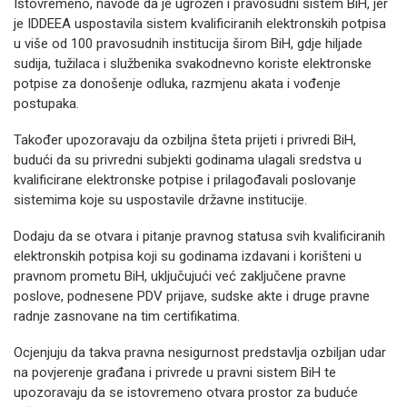
Istovremeno, navode da je ugrožen i pravosudni sistem BiH, jer
je IDDEEA uspostavila sistem kvalificiranih elektronskih potpisa
u više od 100 pravosudnih institucija širom BiH, gdje hiljade
sudija, tužilaca i službenika svakodnevno koriste elektronske
potpise za donošenje odluka, razmjenu akata i vođenje
postupaka.
Također upozoravaju da ozbiljna šteta prijeti i privredi BiH,
budući da su privredni subjekti godinama ulagali sredstva u
kvalificirane elektronske potpise i prilagođavali poslovanje
sistemima koje su uspostavile državne institucije.
Dodaju da se otvara i pitanje pravnog statusa svih kvalificiranih
elektronskih potpisa koji su godinama izdavani i korišteni u
pravnom prometu BiH, uključujući već zaključene pravne
poslove, podnesene PDV prijave, sudske akte i druge pravne
radnje zasnovane na tim certifikatima.
Ocjenjuju da takva pravna nesigurnost predstavlja ozbiljan udar
na povjerenje građana i privrede u pravni sistem BiH te
upozoravaju da se istovremeno otvara prostor za buduće