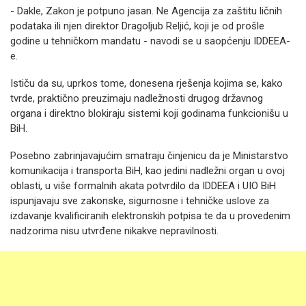
- Dakle, Zakon je potpuno jasan. Ne Agencija za zaštitu ličnih
podataka ili njen direktor Dragoljub Reljić, koji je od prošle
godine u tehničkom mandatu - navodi se u saopćenju IDDEEA-
e.
Ističu da su, uprkos tome, donesena rješenja kojima se, kako
tvrde, praktično preuzimaju nadležnosti drugog državnog
organa i direktno blokiraju sistemi koji godinama funkcionišu u
BiH.
Posebno zabrinjavajućim smatraju činjenicu da je Ministarstvo
komunikacija i transporta BiH, kao jedini nadležni organ u ovoj
oblasti, u više formalnih akata potvrdilo da IDDEEA i UIO BiH
ispunjavaju sve zakonske, sigurnosne i tehničke uslove za
izdavanje kvalificiranih elektronskih potpisa te da u provedenim
nadzorima nisu utvrđene nikakve nepravilnosti.