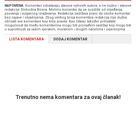
NAPOMENA
: Komentari odražavaju stavove njihovih autora, a ne nužno i stavove
redakcije Slobodna Bosna. Molimo korisnike da se suzdrže od vrijeđanja,
psovanja i vulgarnog izražavanja. Redakcija zadržava pravo da obriše komentar
bez najave i objašnjenja. Zbog velikog broja komentara redakcija nije dužna
obrisati sve komentare koji krše pravila. Kao čitalac također prihvatate
mogućnost da među komentarima mogu biti pronađeni sadržaji koji mogu biti
u suprotnosti sa vašim vjerskim, moralnim i drugim načelima i uvjerenjima.
LISTA KOMENTARA
DODAJ KOMENTAR
Trenutno nema komentara za ovaj članak!