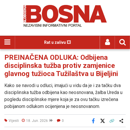
Rat u zalivu 💥
PREINAČENA ODLUKA: Odbijena
disciplinska tužba protiv zamjenice
glavnog tužioca Tužilaštva u Bijeljini
Kako se navodi u odluci, imajući u vidu da je i za tačku dva
disciplinska tužba odbijena kao neosnovana, žalba Ureda u
pogledu disciplinske mjere koja je za ovu tačku izrečena
pobijanom odlukom ocijenjena je neosnovanom.
Vijesti
18. Jun. 2026
0
Facebook
X
Kopiraj link
Više