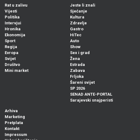
Rat u zalivu
Jeste li znali
Vijesti
Sjećanje
Politika
Kultura
Intervjui
Zdravlje
Hronika
Gastro
Ekonomija
HiTec
Sport
Auto
Regija
Show
Evropa
Sex i grad
Svijet
Žena
Društvo
Estrada
Mini market
Zabava
Frljoka
Šareni svijet
SP 2026
SENAD ANTE-PORTAL
Sarajevski snajperisti
Arhiva
Marketing
Pretplata
Kontakt
Impressum