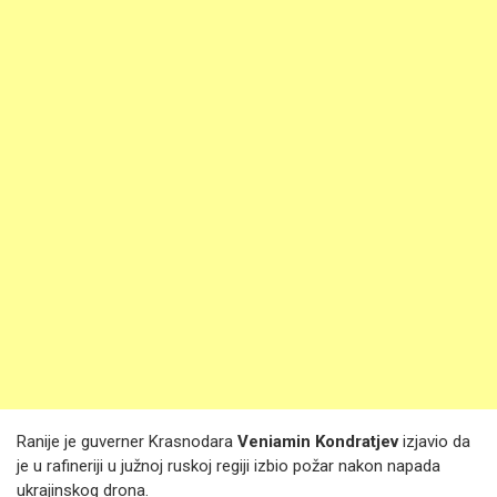
Ranije je guverner Krasnodara
Veniamin Kondratjev
izjavio da
je u rafineriji u južnoj ruskoj regiji izbio požar nakon napada
ukrajinskog drona.