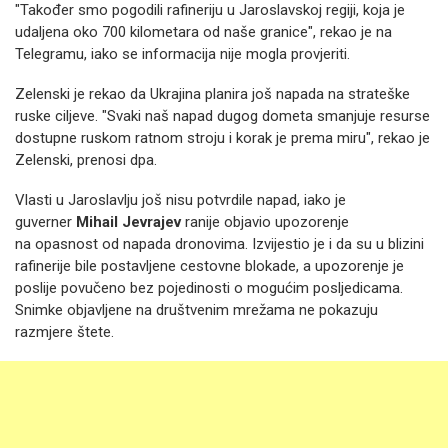
"Također smo pogodili rafineriju u Jaroslavskoj regiji, koja je
udaljena oko 700 kilometara od naše granice", rekao je na
Telegramu, iako se informacija nije mogla provjeriti.
Zelenski je rekao da Ukrajina planira još napada na strateške
ruske ciljeve. "Svaki naš napad dugog dometa smanjuje resurse
dostupne ruskom ratnom stroju i korak je prema miru", rekao je
Zelenski, prenosi dpa.
Vlasti u Jaroslavlju još nisu potvrdile napad, iako je
guverner
Mihail Jevrajev
ranije objavio upozorenje
na opasnost od napada dronovima. Izvijestio je i da su u blizini
rafinerije bile postavljene cestovne blokade, a upozorenje je
poslije povučeno bez pojedinosti o mogućim posljedicama.
Snimke objavljene na društvenim mrežama ne pokazuju
razmjere štete.