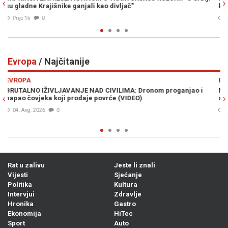
katastrofalan scenario u ratu sa Iranom
Prije 2h
0
Evropa
/ Najčitanije
Previous
N
EVROPA
jao i
NOVA ODLUKA KREMLJA IZAZVALA HAOS U RUSIJI: Građani u
strahu masovno rasprodaju imovinu i bježe iz zemlje
05. Avg. 2026
0
Rat u zalivu
Jeste li znali
Vijesti
Sjećanje
Politika
Kultura
Intervjui
Zdravlje
Hronika
Gastro
Ekonomija
HiTec
Sport
Auto