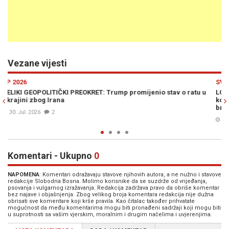
Vezane vijesti
Previous
N
SVIJET
ratu u
LOŠE VIJESTI ZA KREMLJ: Moskva je gotovo potpuno izgubila
kontrolu nad Trumpovom slikom rata. Rusiji se sprema novi
brutalni udarac?
30. Jul. 2026
0
Komentari - Ukupno
0
NAPOMENA
: Komentari odražavaju stavove njihovih autora, a ne nužno i stavove
redakcije Slobodna Bosna. Molimo korisnike da se suzdrže od vrijeđanja,
psovanja i vulgarnog izražavanja. Redakcija zadržava pravo da obriše komentar
bez najave i objašnjenja. Zbog velikog broja komentara redakcija nije dužna
obrisati sve komentare koji krše pravila. Kao čitalac također prihvatate
mogućnost da među komentarima mogu biti pronađeni sadržaji koji mogu biti
u suprotnosti sa vašim vjerskim, moralnim i drugim načelima i uvjerenjima.