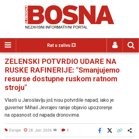
Rat u zalivu 💥
ZELENSKI POTVRDIO UDARE NA
RUSKE RAFINERIJE: "Smanjujemo
resurse dostupne ruskom ratnom
stroju"
Vlasti u Jaroslavlju još nisu potvrdile napad, iako je
guverner Mihail Jevrajev ranije objavio upozorenje
na opasnost od napada dronovima.
Evropa
28. Jun. 2026
0
Facebook
X
Kopiraj link
Više