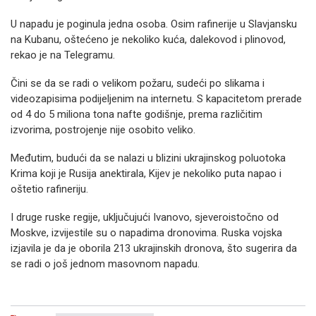
U napadu je poginula jedna osoba. Osim rafinerije u Slavjansku
na Kubanu, oštećeno je nekoliko kuća, dalekovod i plinovod,
rekao je na Telegramu.
Čini se da se radi o velikom požaru, sudeći po slikama i
videozapisima podijeljenim na internetu. S kapacitetom prerade
od 4 do 5 miliona tona nafte godišnje, prema različitim
izvorima, postrojenje nije osobito veliko.
Međutim, budući da se nalazi u blizini ukrajinskog poluotoka
Krima koji je Rusija anektirala, Kijev je nekoliko puta napao i
oštetio rafineriju.
I druge ruske regije, uključujući Ivanovo, sjeveroistočno od
Moskve, izvijestile su o napadima dronovima. Ruska vojska
izjavila je da je oborila 213 ukrajinskih dronova, što sugerira da
se radi o još jednom masovnom napadu.