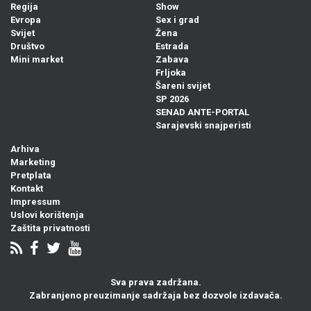
Regija
Show
Evropa
Sex i grad
Svijet
Žena
Društvo
Estrada
Mini market
Zabava
Frljoka
Šareni svijet
SP 2026
SENAD ANTE-PORTAL
Sarajevski snajperisti
Arhiva
Marketing
Pretplata
Kontakt
Impressum
Uslovi korištenja
Zaštita privatnosti
Sva prava zadržana.
Zabranjeno preuzimanje sadržaja bez dozvole izdavača.