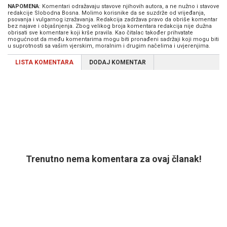
NAPOMENA
: Komentari odražavaju stavove njihovih autora, a ne nužno i stavove
redakcije Slobodna Bosna. Molimo korisnike da se suzdrže od vrijeđanja,
psovanja i vulgarnog izražavanja. Redakcija zadržava pravo da obriše komentar
bez najave i objašnjenja. Zbog velikog broja komentara redakcija nije dužna
obrisati sve komentare koji krše pravila. Kao čitalac također prihvatate
mogućnost da među komentarima mogu biti pronađeni sadržaji koji mogu biti
u suprotnosti sa vašim vjerskim, moralnim i drugim načelima i uvjerenjima.
LISTA KOMENTARA
DODAJ KOMENTAR
Trenutno nema komentara za ovaj članak!