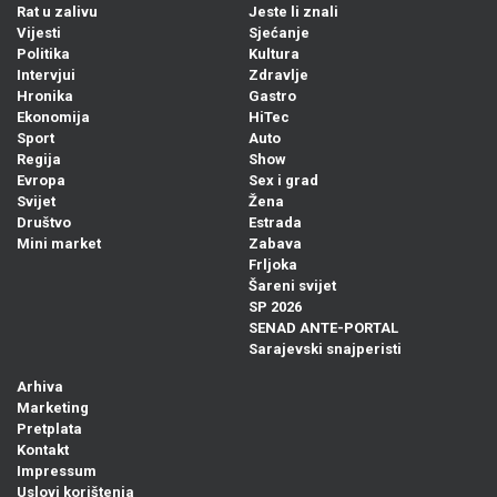
Rat u zalivu
Jeste li znali
Vijesti
Sjećanje
Politika
Kultura
Intervjui
Zdravlje
Hronika
Gastro
Ekonomija
HiTec
Sport
Auto
Regija
Show
Evropa
Sex i grad
Svijet
Žena
Društvo
Estrada
Mini market
Zabava
Frljoka
Šareni svijet
SP 2026
SENAD ANTE-PORTAL
Sarajevski snajperisti
Arhiva
Marketing
Pretplata
Kontakt
Impressum
Uslovi korištenja