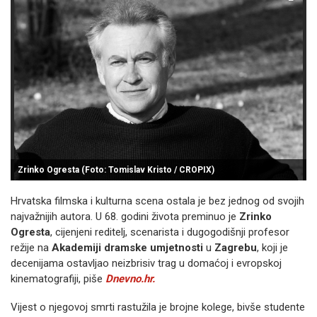
Zrinko Ogresta (Foto: Tomislav Kristo / CROPIX)
Hrvatska filmska i kulturna scena ostala je bez jednog od svojih
najvažnijih autora. U 68. godini života preminuo je
Zrinko
Ogresta
, cijenjeni reditelj, scenarista i dugogodišnji profesor
režije na
Akademiji dramske umjetnosti
u
Zagrebu
, koji je
decenijama ostavljao neizbrisiv trag u domaćoj i evropskoj
kinematografiji, piše
Dnevno.hr.
Vijest o njegovoj smrti rastužila je brojne kolege, bivše studente