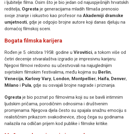
i ljubitelje filma. Osim što je bio jedan od najuspješnijih hrvatskih
reditelja,
Ogresta
je generacijama mladih filmaša prenosio
svoje znanje i iskustvo kao profesor na
Akademiji dramske
umjetnosti
, gdje je odgojio brojne autore koji danas djeluju na
domaćoj filmskoj sceni.
Bogata filmska karijera
Rođen je 5. oktobra 1958. godine u
Virovitici
, a tokom više od
četiri decenije stvaralaštva izgradio je impresivnu karijeru.
Njegovi filmovi redovno su učestvovali na najuglednijim
svjetskim filmskim festivalima, među kojima su
Berlin
,
Venecija
,
Karlovy Vary
,
London
,
Montpellier
,
Haifa
,
Denver
,
Milano
i
Pula
, gdje su osvajali brojne nagrade i priznanja.
Ogresta
je bio poznat po filmovima koji su se bavili intimnim
ljudskim pričama, porodičnim odnosima i društvenim
promjenama. Njegova djela često su spajala snažnu emociju s
realističnim prikazom svakodnevice, zbog čega su godinama
nailazila na odličan prijem kod publike i filmske kritike.