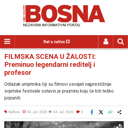
Rat u zalivu 💥
FILMSKA SCENA U ŽALOSTI:
Preminuo legendarni reditelj i
profesor
Odlazak umjetnika čiji su filmovi osvajali najprestižnije
svjetske festivale ostavio je prazninu koju će biti teško
popuniti.
Kultura
04. Jul. 2026
04. Jul. 2026
0
Facebook
X
Kopiraj link
Više