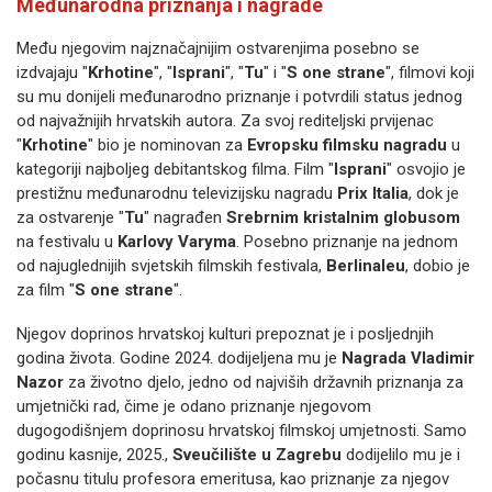
Međunarodna priznanja i nagrade
Među njegovim najznačajnijim ostvarenjima posebno se
izdvajaju "
Krhotine
", "
Isprani
", "
Tu
" i "
S one strane
", filmovi koji
su mu donijeli međunarodno priznanje i potvrdili status jednog
od najvažnijih hrvatskih autora. Za svoj rediteljski prvijenac
"
Krhotine
" bio je nominovan za
Evropsku filmsku nagradu
u
kategoriji najboljeg debitantskog filma. Film "
Isprani
" osvojio je
prestižnu međunarodnu televizijsku nagradu
Prix Italia
, dok je
za ostvarenje "
Tu
" nagrađen
Srebrnim kristalnim globusom
na festivalu u
Karlovy Varyma
. Posebno priznanje na jednom
od najuglednijih svjetskih filmskih festivala,
Berlinaleu
, dobio je
za film "
S one strane
".
Njegov doprinos hrvatskoj kulturi prepoznat je i posljednjih
godina života. Godine 2024. dodijeljena mu je
Nagrada Vladimir
Nazor
za životno djelo, jedno od najviših državnih priznanja za
umjetnički rad, čime je odano priznanje njegovom
dugogodišnjem doprinosu hrvatskoj filmskoj umjetnosti. Samo
godinu kasnije, 2025.,
Sveučilište u Zagrebu
dodijelilo mu je i
počasnu titulu profesora emeritusa, kao priznanje za njegov