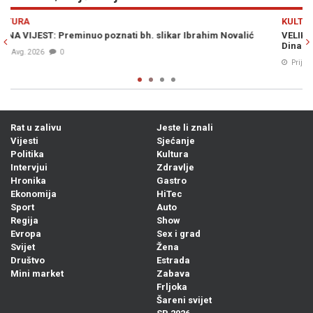
Previous
N
KULTURA
VELIKO PRIZNANJE ZA BH. KINEMATOGRAFIJU: Film "Paviljon"
Dina Mustafića pokorio hrvatski festival i osvojio srca publike!
Prije 12h
0
Rat u zalivu
Jeste li znali
Vijesti
Sjećanje
Politika
Kultura
Intervjui
Zdravlje
Hronika
Gastro
Ekonomija
HiTec
Sport
Auto
Regija
Show
Evropa
Sex i grad
Svijet
Žena
Društvo
Estrada
Mini market
Zabava
Frljoka
Šareni svijet