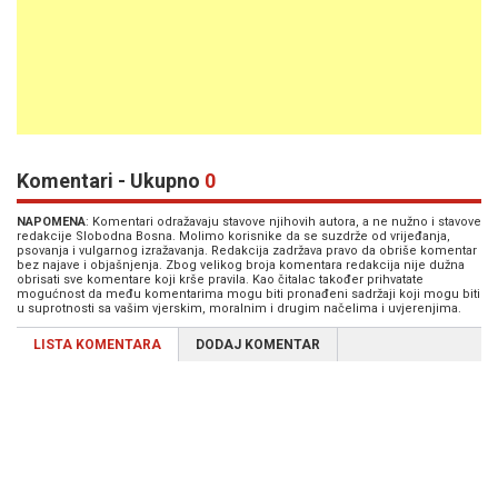
Komentari - Ukupno
0
NAPOMENA
: Komentari odražavaju stavove njihovih autora, a ne nužno i stavove
redakcije Slobodna Bosna. Molimo korisnike da se suzdrže od vrijeđanja,
psovanja i vulgarnog izražavanja. Redakcija zadržava pravo da obriše komentar
bez najave i objašnjenja. Zbog velikog broja komentara redakcija nije dužna
obrisati sve komentare koji krše pravila. Kao čitalac također prihvatate
mogućnost da među komentarima mogu biti pronađeni sadržaji koji mogu biti
u suprotnosti sa vašim vjerskim, moralnim i drugim načelima i uvjerenjima.
LISTA KOMENTARA
DODAJ KOMENTAR