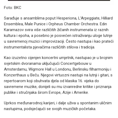
Foto: BKC
Sarađuje s ansamblima poput Hesperiona, L’Arpeggiate, Hilliard
Ensemblea, Male Punice i Orpheus Chamber Orchestra. Edin
Karamazov svira više različitih žičanih instrumenata iz raznih
kultura i epoha, a posebno je posvećen istraživanju uloge lutnje
u savremenoj muzici i improvizaciji. Često nastupa i kao prateći
instrumentalista pjevačima različitih stilova i tradicija.
Kao izuzetno cijenjen koncertni umjetnik, nastupao je u brojnim
svjetskim dvoranama uključujući Concertgebouw u
Amsterdamu, Wigmore Hall u Londonu, Berlinsku filharmoniju i
Konzerthaus u Beču. Njegovi virtuozni nastupi na lutnji i gitari, s
repertoarom koji obuhvata djela od klasika 16. vijeka do
savremene muzike, donijeli su mu izvanredne kritike i priznanja
publike i stručnjaka širom Evrope, Azije i Amerike.
Uprkos međunarodnoj karijeri, i dalje uživa u spontanim uličnim
nastupima, podsjećajući se svojih muzičkih početaka.