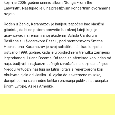
kojim je 2006. godine snimio album “Songs From the
Labyrinth”. Nastupao je u najprestižnijim koncertnim dvoranama
svijeta.
Rođen u Zenici, Karamazov je karijeru započeo kao klasični
gitarista, da bi se potom posvetio baroknoj lutnji, koju je
usavršavao na renomiranoj akademiji Schola Cantorum
Basiliensis u švicarskom Baselu, pod mentorstvom Smitha
Hopkinsona. Karamazov je svoj solistički debi kao lutnjista
ostvario 1998. godine, kada je u posljednjem trenutku zamijenio
legendarnog Juliana Breama. Od tada se afirmisao kao jedan od
najuzbudljivijih i najkarizmatičnijih izvođača na lutnji današnjice.
Njegovi virtuozni nastupi na lutnji i gitari, s repertoarom koji
obuhvata djela od klasika 16. vijeka do savremene muzike,
donijeli su mu izvanredne kritike i priznanja publike i stručnjaka
širom Evrope, Azije i Amerike.