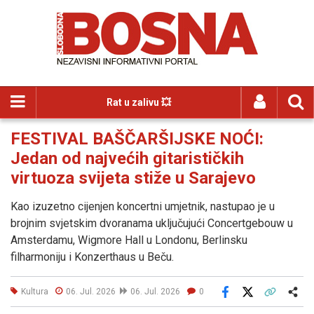
Rat u zalivu 💥
FESTIVAL BAŠČARŠIJSKE NOĆI:
Jedan od najvećih gitarističkih
virtuoza svijeta stiže u Sarajevo
Kao izuzetno cijenjen koncertni umjetnik, nastupao je u
brojnim svjetskim dvoranama uključujući Concertgebouw u
Amsterdamu, Wigmore Hall u Londonu, Berlinsku
filharmoniju i Konzerthaus u Beču.
Kultura
06. Jul. 2026
06. Jul. 2026
0
Facebook
X
Kopiraj link
Više