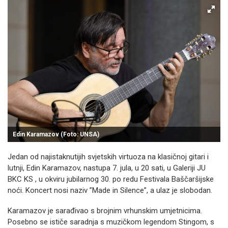
Edin Karamazov (Foto: UNSA)
Jedan od najistaknutijih svjetskih virtuoza na klasičnoj gitari i
lutnji, Edin Karamazov, nastupa 7. jula, u 20 sati, u Galeriji JU
BKC KS , u okviru jubilarnog 30. po redu Festivala Baščaršijske
noći. Koncert nosi naziv ”Made in Silence”, a ulaz je slobodan.
Karamazov je sarađivao s brojnim vrhunskim umjetnicima.
Posebno se ističe saradnja s muzičkom legendom Stingom, s