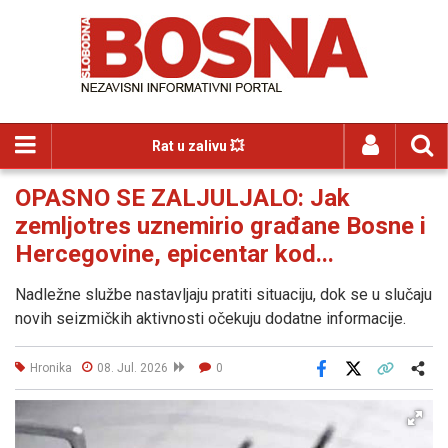
Rat u zalivu 💥
OPASNO SE ZALJULJALO: Jak
zemljotres uznemirio građane Bosne i
Hercegovine, epicentar kod...
Nadležne službe nastavljaju pratiti situaciju, dok se u slučaju
novih seizmičkih aktivnosti očekuju dodatne informacije.
Hronika
08. Jul. 2026
0
Facebook
X
Kopiraj link
Više