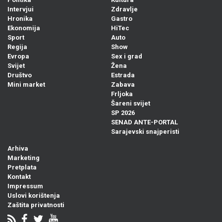
Intervjui
Zdravlje
Hronika
Gastro
Ekonomija
HiTec
Sport
Auto
Regija
Show
Evropa
Sex i grad
Svijet
Žena
Društvo
Estrada
Mini market
Zabava
Frljoka
Šareni svijet
SP 2026
SENAD ANTE-PORTAL
Sarajevski snajperisti
Arhiva
Marketing
Pretplata
Kontakt
Impressum
Uslovi korištenja
Zaštita privatnosti