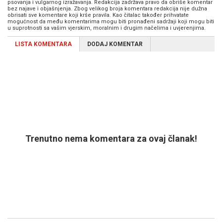
psovanja i vulgarnog izražavanja. Redakcija zadržava pravo da obriše komentar
bez najave i objašnjenja. Zbog velikog broja komentara redakcija nije dužna
obrisati sve komentare koji krše pravila. Kao čitalac također prihvatate
mogućnost da među komentarima mogu biti pronađeni sadržaji koji mogu biti
u suprotnosti sa vašim vjerskim, moralnim i drugim načelima i uvjerenjima.
LISTA KOMENTARA
DODAJ KOMENTAR
Trenutno nema komentara za ovaj članak!