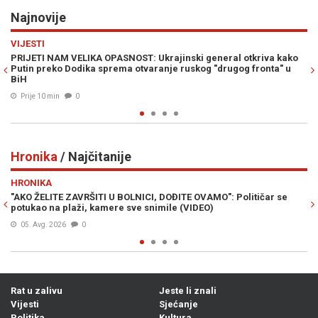
Najnovije
Previous
N
DRUŠTVO
 Ukrajinski general otkriva kako
ZAMKA ZA TURISTE U NJEMAČKOJ: 
aranje ruskog "drugog fronta" u
platiti kaznu i do 200 eura
Prije 31 min
0
Hronika
/ Najčitanije
Previous
N
HRONIKA
NICI, DOĐITE OVAMO": Političar se
SMRT OPASNOG KRIMINALCA: Beš
ve snimile (VIDEO)
služio je kaznu zbog ovih djela..
07. Avg. 2026
0
Rat u zalivu
Jeste li znali
Vijesti
Sjećanje
Politika
Kultura