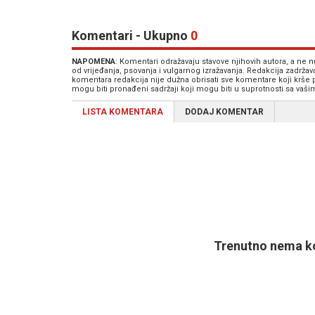
Komentari - Ukupno
0
NAPOMENA
: Komentari odražavaju stavove njihovih autora, a ne
od vrijeđanja, psovanja i vulgarnog izražavanja. Redakcija zadrža
komentara redakcija nije dužna obrisati sve komentare koji krše
mogu biti pronađeni sadržaji koji mogu biti u suprotnosti sa vaš
LISTA KOMENTARA
DODAJ KOMENTAR
Trenutno nema ko