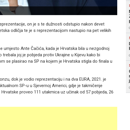
eprezentacije, on je s te dužnosti odstupio nakon devet
tska odličja te je s reprezentacijom nastupio na pet velikih
ne umjesto Ante Čačića, kada je Hrvatska bila u nezgodnoj
 trebala joj je pobjeda protiv Ukrajine u Kijevu kako bi
tom se plasirao na SP na kojem je Hrvatska stigla do finala u
onzu, dok je vodio reprezentaciju i na dva EURA, 2021. je
 aktualnom SP-u u Sjevernoj Americi, gdje je takmičenje
pi Hrvatske proveo 111 utakmica uz učinak od 57 pobjeda, 26