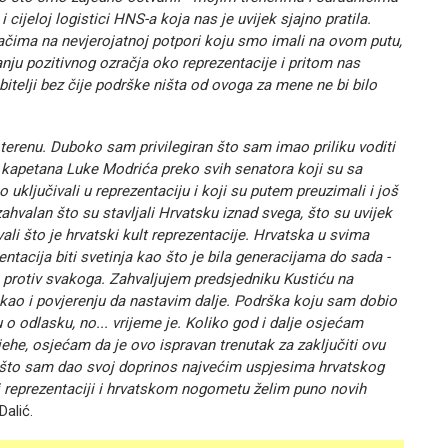
cijeloj logistici HNS-a koja nas je uvijek sjajno pratila.
jačima na nevjerojatnoj potpori koju smo imali na ovom putu,
nju pozitivnog ozračja oko reprezentacije i pritom nas
obitelji bez čije podrške ništa od ovoga za mene ne bi bilo
 terenu. Duboko sam privilegiran što sam imao priliku voditi
g kapetana Luke Modrića preko svih senatora koji su sa
uključivali u reprezentaciju i koji su putem preuzimali i još
valan što su stavljali Hrvatsku iznad svega, što su uvijek
i što je hrvatski kult reprezentacije. Hrvatska u svima
ntacija biti svetinja kao što je bila generacijama do sada -
a protiv svakoga. Zahvaljujem predsjedniku Kustiću na
, kao i povjerenju da nastavim dalje. Podrška koju sam dobio
o odlasku, no... vrijeme je. Koliko god i dalje osjećam
ehe, osjećam da je ovo ispravan trenutak za zaključiti ovu
n što sam dao svoj doprinos najvećim uspjesima hrvatskog
j reprezentaciji i hrvatskom nogometu želim puno novih
Dalić.