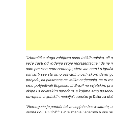
"Izbornička uloga zahtijeva puno teških odluka, ali 
veće časti od vođenja svoje reprezentacije i da ne m
sam preuzeo reprezentaciju, vjerovao sam i u igračku
ostvariti sve što smo ostvarili u ovih skoro devet
pobjedu, na plasmane na velika natjecanja, na tri 
smo pobjeđivali Englesku ili Brazil na svjetskim prv
ekipe i s hrvatskim narodom, a kojima smo posebn
osvojenih svjetskih medalja",
poručio je Dalić za sl
"Nemoguće je postići takve uspjehe bez kvalitete, ul
svima koji su uložili svoje znanje i energiju u sve 