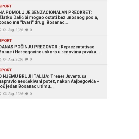
SPORT
NA POMOLU JE SENZACIONALAN PREOKRET:
Zlatko Dalić bi mogao ostati bez unosnog posla,
posao mu "kvari" drugi Bosanac...
04. Avg. 2026
0
SPORT
DANAS POČINJU PREGOVORI: Reprezentativac
Bosne i Hercegovine uskoro u redovima prvaka...
04. Avg. 2026
0
SPORT
O NJEMU BRUJI ITALIJA: Trener Juventusa
napravio neočekivani potez, nakon Aajbegovića –
još jedan Bosanac u timu...
03. Avg. 2026
0