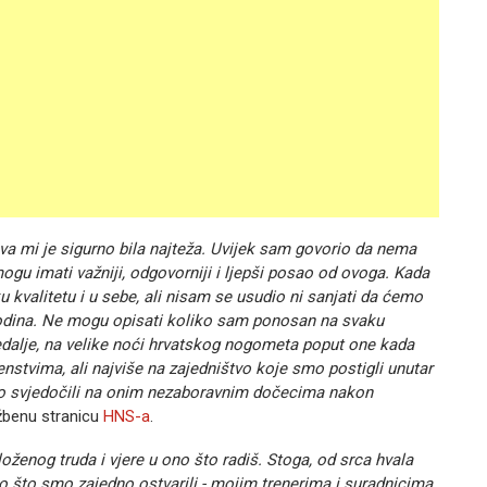
ova mi je sigurno bila najteža. Uvijek sam govorio da nema
ogu imati važniji, odgovorniji i ljepši posao od ovoga. Kada
 kvalitetu i u sebe, ali nisam se usudio ni sanjati da ćemo
 godina. Ne mogu opisati koliko sam ponosan na svaku
medalje, na velike noći hrvatskog nogometa poput one kada
enstvima, ali najviše na zajedništvo koje smo postigli unutar
o svjedočili na onim nezaboravnim dočecima nakon
užbenu stranicu
HNS-a
.
oženog truda i vjere u ono što radiš. Stoga, od srca hvala
ovo što smo zajedno ostvarili - mojim trenerima i suradnicima