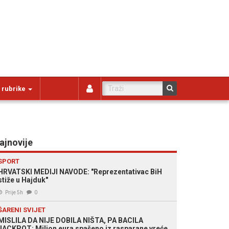
 rubrike
ajnovije
SPORT
HRVATSKI MEDIJI NAVODE: "Reprezentativac BiH
stiže u Hajduk"
Prije 5h
0
ŠARENI SVIJET
MISLILA DA NIJE DOBILA NIŠTA, PA BACILA
JACKPOT: Milion eura spašeno iz rasparane vreće