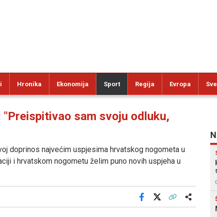
i
Hronika
Ekonomija
Sport
Regija
Evropa
Sve
Preispitivao sam svoju odluku,
N
voj doprinos najvećim uspjesima hrvatskog nogometa u
taciji i hrvatskom nogometu želim puno novih uspjeha u
Facebook
X
Kopiraj link
Više