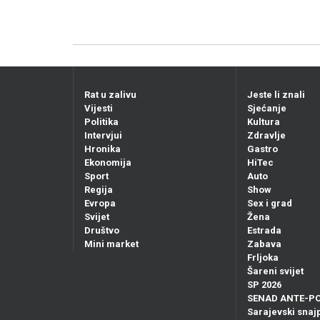
Rat u zalivu
Jeste li znali
Vijesti
Sjećanje
Politika
Kultura
Intervjui
Zdravlje
Hronika
Gastro
Ekonomija
HiTec
Sport
Auto
Regija
Show
Evropa
Sex i grad
Svijet
Žena
Društvo
Estrada
Mini market
Zabava
Frljoka
Šareni svijet
SP 2026
SENAD ANTE-P
Sarajevski snajp