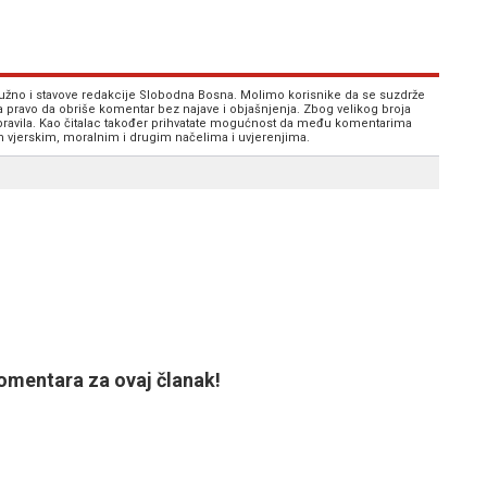
 nužno i stavove redakcije Slobodna Bosna. Molimo korisnike da se suzdrže
va pravo da obriše komentar bez najave i objašnjenja. Zbog velikog broja
 pravila. Kao čitalac također prihvatate mogućnost da među komentarima
im vjerskim, moralnim i drugim načelima i uvjerenjima.
mentara za ovaj članak!