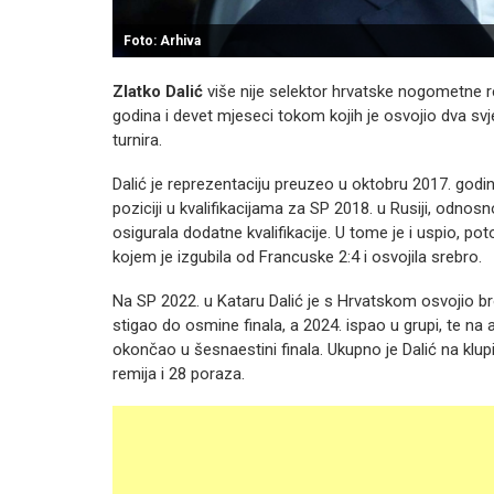
Foto: Arhiva
Zlatko Dalić
više nije selektor hrvatske nogometne r
godina i devet mjeseci tokom kojih je osvojio dva svje
turnira.
Dalić je reprezentaciju preuzeo u oktobru 2017. godi
poziciji u kvalifikacijama za SP 2018. u Rusiji, odnosno
osigurala dodatne kvalifikacije. U tome je i uspio, po
kojem je izgubila od Francuske 2:4 i osvojila srebro.
Na SP 2022. u Kataru Dalić je s Hrvatskom osvojio br
stigao do osmine finala, a 2024. ispao u grupi, te na
okončao u šesnaestini finala. Ukupno je Dalić na klu
remija i 28 poraza.