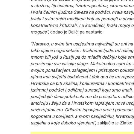
u stožeru, liječnicima, fizioterapeutima, ekonomima i 
Hvala čelnim ljudima Saveza na podršci, hvala navi
hvala i svim onim medijima koji su pomogli u stvara
konstruktivno kritizirali. I u konačnici, hvala mojoj 
moguće",
dodao je Dalić, pa nastavio:
"Naravno, u svim tim uspjesima najvažniji su oni na
tako sjajne nogometaše i kvalitetne ljude, od naše
mnom bili još u Rusiji pa do mladih dečkiju koje smo 
preuzimaju sve važnije uloge. Maksimalno sam im zah
svojim ponašanjem, zalaganjem i pristupom pokazival
njima ima svijetlu budućnost i dok god će im repreze
Hrvatska će biti snažna, konkurentna i kompetitivn
iznimnoj podršci i odličnoj suradnji koju smo imali
posljednjih dana potaknula me da preispitam odluku 
ambiciju i želju da s Hrvatskom ispisujem nove uspj
nevjerojatnu eru. Odlazim ispunjena srca i ponosa
nogometa u povijesti, a svom nasljedniku, hrvatsko
uspjeha u koje duboko vjerujem"
, zaključio je Zlatko 