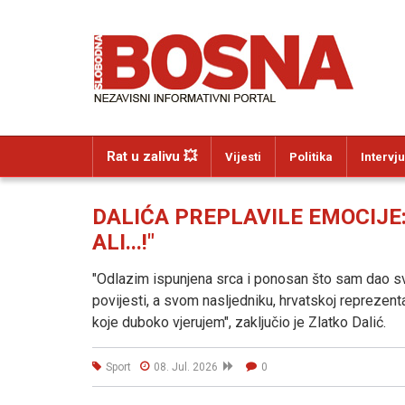
Rat u zalivu 💥
Vijesti
Politika
Intervju
DALIĆA PREPLAVILE EMOCIJE: "
ALI...!"
"Odlazim ispunjena srca i ponosan što sam dao s
povijesti, a svom nasljedniku, hrvatskoj reprezen
koje duboko vjerujem", zaključio je Zlatko Dalić.
Sport
08. Jul. 2026
0