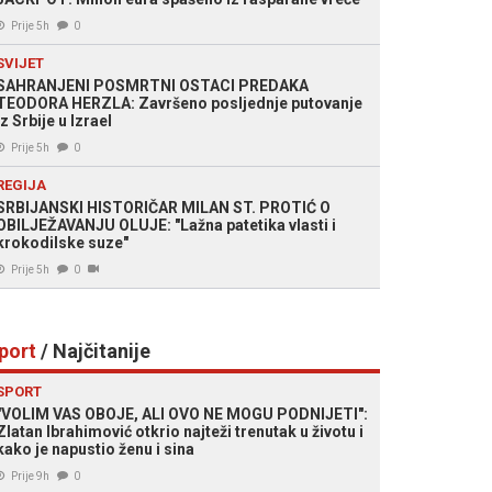
Prije 5h
0
SVIJET
SAHRANJENI POSMRTNI OSTACI PREDAKA
TEODORA HERZLA: Završeno posljednje putovanje
iz Srbije u Izrael
Prije 5h
0
REGIJA
SRBIJANSKI HISTORIČAR MILAN ST. PROTIĆ O
OBILJEŽAVANJU OLUJE: "Lažna patetika vlasti i
krokodilske suze"
Prije 5h
0
port
/ Najčitanije
SPORT
"VOLIM VAS OBOJE, ALI OVO NE MOGU PODNIJETI":
Zlatan Ibrahimović otkrio najteži trenutak u životu i
kako je napustio ženu i sina
Prije 9h
0